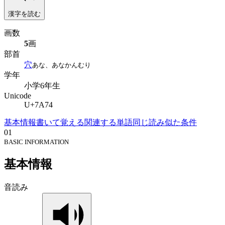
漢字を読む
画数
5
画
部首
穴
あな、あなかんむり
学年
小学6年生
Unicode
U+7A74
基本情報
書いて覚える
関連する単語
同じ読み
似た条件
01
BASIC INFORMATION
基本情報
音読み