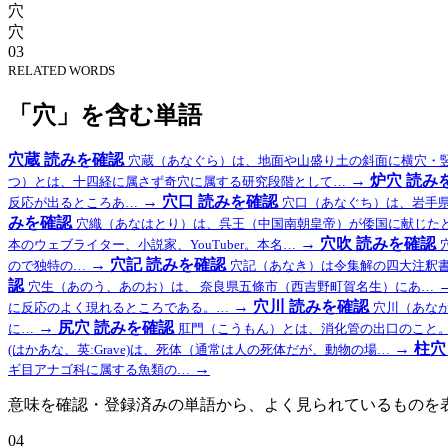
穴
穴
03
RELATED WORDS
「穴」を含む単語
穴蔵
読みを確認
穴蔵（あなぐら）は、地面や山盛り土の斜面に横穴・
→
炉穴
読み
つ）とは、十四経に属さず奇穴に属する研究段階として…
→
穴口
読みを確認
反応が出るところあ…
穴口（あなぐち）は、岩手
みを確認
穴織（あなはとり）は、呉王（中国南朝皇帝）が倭国に献じた
→
穴吹
読みを確認
本のウェブライター、小説家、YouTuber。本名…
→
穴記
読みを確認
ので独特の…
穴記（あなき）は令集解の四大注釈
認
穴生（あのう、あのお）は、 奈良県五條市（西吉野町賀名生）にあ…
→
穴川
読みを確認
に反応のよく現れるところである。…
穴川（あなが
→
尻穴
読みを確認
に…
肛門（こうもん）とは、消化管の出口のこと
→
柱穴
(はかあな、英:Grave)は、死体（通常は人の死体だが、動物の場…
→
ギ目アナゴ科に属する魚類の…
意味を確認・登録済みの単語から、よく見られているものを
04