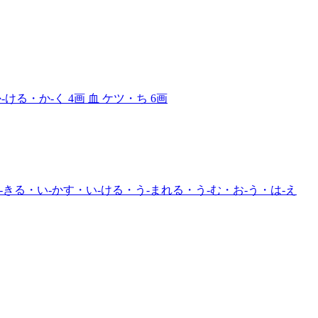
-ける・か-く
4画
血
ケツ・ち
6画
きる・い-かす・い-ける・う-まれる・う-む・お-う・は-え