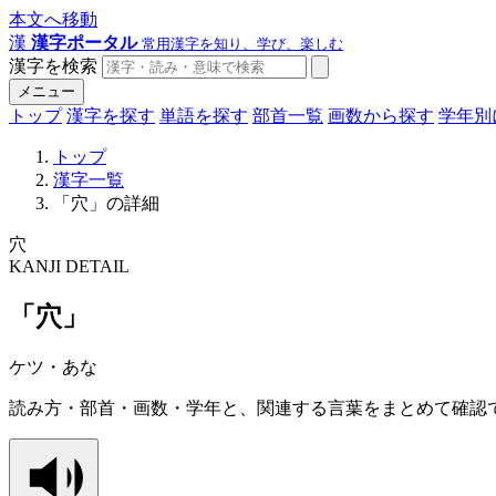
本文へ移動
漢
漢字ポータル
常用漢字を知り、学び、楽しむ
漢字を検索
メニュー
トップ
漢字を探す
単語を探す
部首一覧
画数から探す
学年別
トップ
漢字一覧
「穴」の詳細
穴
KANJI DETAIL
「穴」
ケツ・あな
読み方・部首・画数・学年と、関連する言葉をまとめて確認