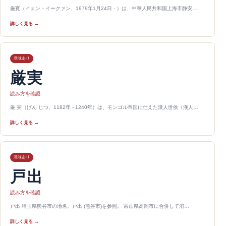
厳寛（イェン・イークァン、1979年1月24日 - ）は、中華人民共和国上海市静安…
詳しく見る →
意味あり
厳実
読み方を確認
厳 実（げん じつ、1182年 - 1240年）は、モンゴル帝国に仕えた漢人世侯（漢人…
詳しく見る →
意味あり
戸出
読み方を確認
戸出 埼玉県熊谷市の地名。戸出 (熊谷市)を参照。 富山県高岡市に合併して消…
詳しく見る →