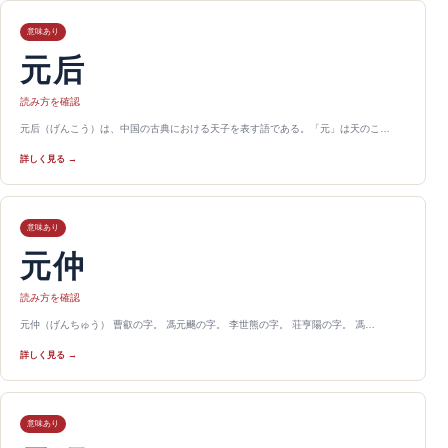
意味あり
元后
読み方を確認
元后（げんこう）は、中国の古典における天子を表す語である。「元」は天のこ…
詳しく見る →
意味あり
元仲
読み方を確認
元仲（げんちゅう） 曹叡の字。 馮元颺の字。 李世熊の字。 荘亨陽の字。 馮…
詳しく見る →
意味あり