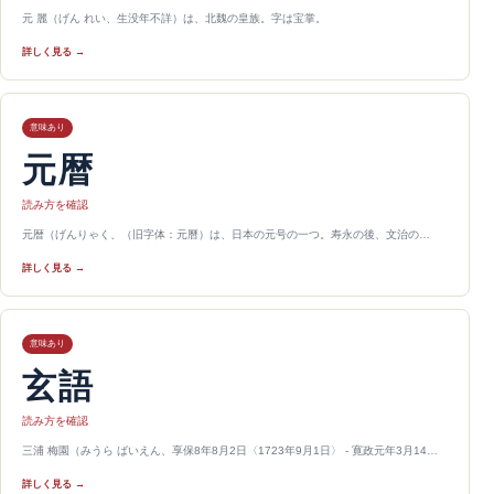
元 麗（げん れい、生没年不詳）は、北魏の皇族。字は宝掌。
詳しく見る →
意味あり
元暦
読み方を確認
元暦（げんりゃく、（旧字体：元曆）は、日本の元号の一つ。寿永の後、文治の…
詳しく見る →
意味あり
玄語
読み方を確認
三浦 梅園（みうら ばいえん、享保8年8月2日〈1723年9月1日〉 - 寛政元年3月14…
詳しく見る →