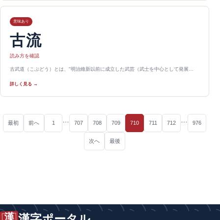
意味あり
古流
読み方を確認
古武道（こぶどう）とは、"明治維新以前に成立した武芸（武士を中心として発展…
詳しく見る →
…
…
最初
前へ
1
707
708
709
710
711
712
976
次へ
最後
漢
漢字ポータル