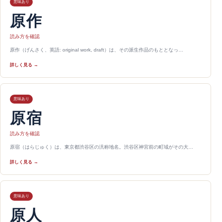
意味あり
原作
読み方を確認
原作（げんさく、英語: original work, draft）は、その派生作品のもととなっ…
詳しく見る →
意味あり
原宿
読み方を確認
原宿（はらじゅく）は、東京都渋谷区の汎称地名。渋谷区神宮前の町域がその大…
詳しく見る →
意味あり
原人