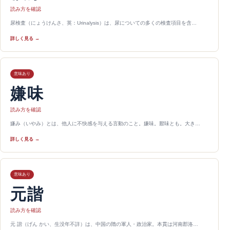
読み方を確認
尿検査（にょうけんさ、英：Urinalysis）は、尿についての多くの検査項目を含…
詳しく見る →
意味あり
嫌味
読み方を確認
嫌み（いやみ）とは、他人に不快感を与える言動のこと。嫌味。厭味とも。大き…
詳しく見る →
意味あり
元諧
読み方を確認
元 諧（げん かい、生没年不詳）は、中国の隋の軍人・政治家。本貫は河南郡洛…