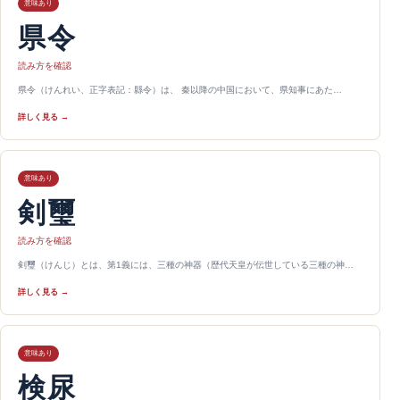
意味あり
県令
読み方を確認
県令（けんれい、正字表記：縣令）は、 秦以降の中国において、県知事にあた…
詳しく見る →
意味あり
剣璽
読み方を確認
剣璽（けんじ）とは、第1義には、三種の神器（歴代天皇が伝世している三種の神…
詳しく見る →
意味あり
検尿