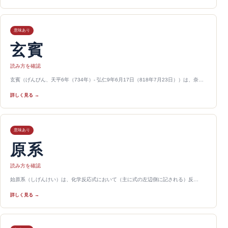
意味あり
玄賓
読み方を確認
玄賓（げんぴん、天平6年（734年）- 弘仁9年6月17日（818年7月23日））は、奈…
詳しく見る →
意味あり
原系
読み方を確認
始原系（しげんけい）は、化学反応式において（主に式の左辺側に記される）反…
詳しく見る →