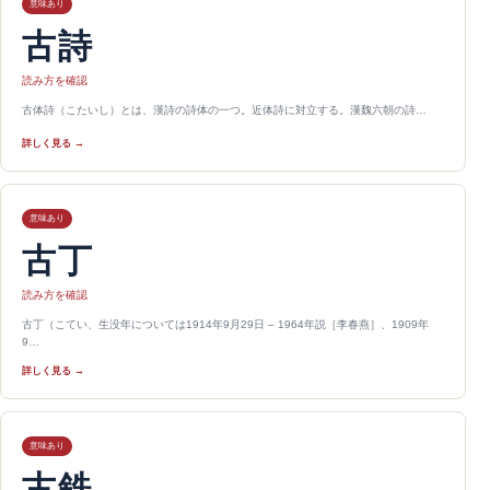
意味あり
古詩
読み方を確認
古体詩（こたいし）とは、漢詩の詩体の一つ。近体詩に対立する。漢魏六朝の詩…
詳しく見る →
意味あり
古丁
読み方を確認
古丁（こてい、生没年については1914年9月29日 – 1964年説［李春燕］、1909年
9…
詳しく見る →
意味あり
古鉄