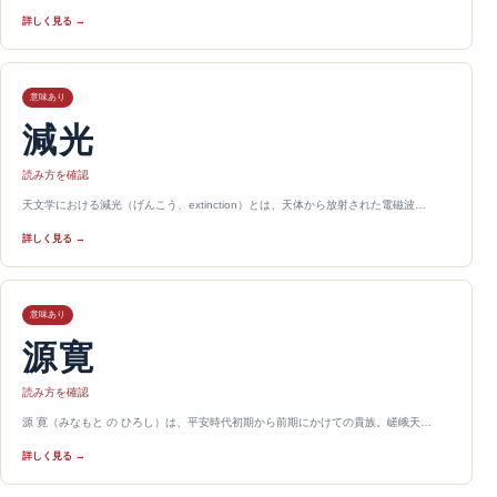
詳しく見る →
意味あり
減光
読み方を確認
天文学における減光（げんこう、extinction）とは、天体から放射された電磁波…
詳しく見る →
意味あり
源寛
読み方を確認
源 寛（みなもと の ひろし）は、平安時代初期から前期にかけての貴族。嵯峨天…
詳しく見る →