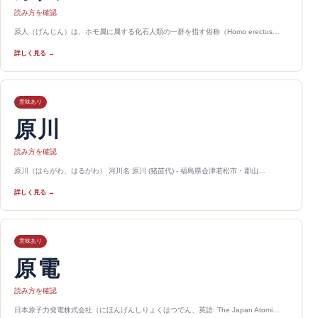
読み方を確認
原人（げんじん）は、ホモ属に属する化石人類の一群を指す俗称（Homo erectus…
詳しく見る →
意味あり
原川
読み方を確認
原川（はらがわ、はるがわ） 河川名 原川 (猪苗代) - 福島県会津若松市・郡山…
詳しく見る →
意味あり
原電
読み方を確認
日本原子力発電株式会社（にほんげんしりょくはつでん、英語: The Japan Atomi…