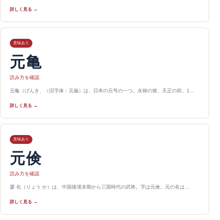
詳しく見る →
意味あり
元亀
読み方を確認
元亀（げんき、（旧字体：元龜）は、日本の元号の一つ。永禄の後、天正の前。1…
詳しく見る →
意味あり
元倹
読み方を確認
廖 化（りょう か）は、中国後漢末期から三国時代の武将。字は元倹。元の名は…
詳しく見る →