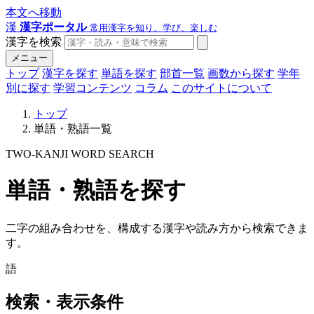
本文へ移動
漢
漢字ポータル
常用漢字を知り、学び、楽しむ
漢字を検索
メニュー
トップ
漢字を探す
単語を探す
部首一覧
画数から探す
学年
別に探す
学習コンテンツ
コラム
このサイトについて
トップ
単語・熟語一覧
TWO-KANJI WORD SEARCH
単語・熟語を探す
二字の組み合わせを、構成する漢字や読み方から検索できま
す。
語
検索・表示条件