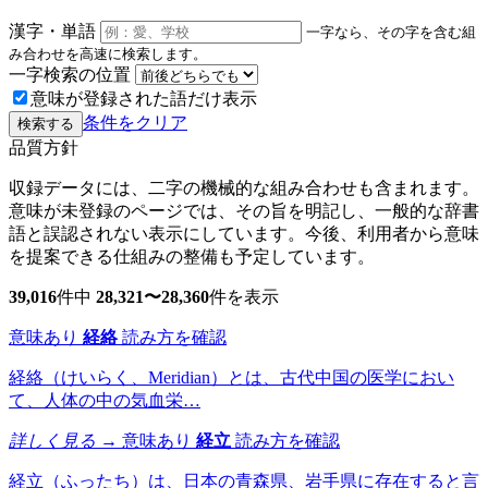
漢字・単語
一字なら、その字を含む組
み合わせを高速に検索します。
一字検索の位置
意味が登録された語だけ表示
条件をクリア
検索する
品質方針
収録データには、二字の機械的な組み合わせも含まれます。
意味が未登録のページでは、その旨を明記し、一般的な辞書
語と誤認されない表示にしています。今後、利用者から意味
を提案できる仕組みの整備も予定しています。
39,016
件中
28,321〜28,360
件を表示
意味あり
経絡
読み方を確認
経絡（けいらく、Meridian）とは、古代中国の医学におい
て、人体の中の気血栄…
詳しく見る →
意味あり
経立
読み方を確認
経立（ふったち）は、日本の青森県、岩手県に存在すると言