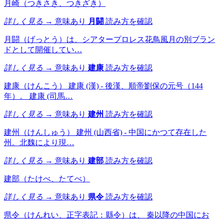
月崎（つきさき、つきざき）
詳しく見る →
意味あり
月闘
読み方を確認
月闘（げっとう）は、シアタープロレス花鳥風月の別ブラン
ドとして開催してい…
詳しく見る →
意味あり
建康
読み方を確認
建康（けんこう） 建康 (漢) - 後漢、順帝劉保の元号（144
年）。 建康 (司馬…
詳しく見る →
意味あり
建州
読み方を確認
建州（けんしゅう） 建州 (山西省) - 中国にかつて存在した
州。北魏により現…
詳しく見る →
意味あり
建部
読み方を確認
建部（たけべ、たてべ）
詳しく見る →
意味あり
県令
読み方を確認
県令（けんれい、正字表記：縣令）は、 秦以降の中国にお