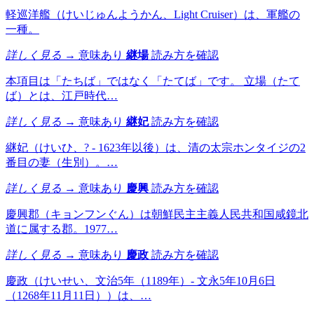
軽巡洋艦（けいじゅんようかん、Light Cruiser）は、軍艦の
一種。
詳しく見る →
意味あり
継場
読み方を確認
本項目は「たちば」ではなく「たてば」です。 立場（たて
ば）とは、江戸時代…
詳しく見る →
意味あり
継妃
読み方を確認
継妃（けいひ、? - 1623年以後）は、清の太宗ホンタイジの2
番目の妻（生別）。…
詳しく見る →
意味あり
慶興
読み方を確認
慶興郡（キョンフンぐん）は朝鮮民主主義人民共和国咸鏡北
道に属する郡。1977…
詳しく見る →
意味あり
慶政
読み方を確認
慶政（けいせい、文治5年（1189年）- 文永5年10月6日
（1268年11月11日））は、…