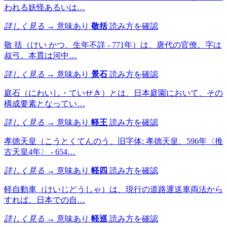
われる妖怪あるいは…
詳しく見る →
意味あり
敬括
読み方を確認
敬 括（けい かつ、生年不詳 - 771年）は、唐代の官僚。字は
叔弓。本貫は河中…
詳しく見る →
意味あり
景石
読み方を確認
庭石（にわいし・ていせき）とは、日本庭園において、その
構成要素となってい…
詳しく見る →
意味あり
軽王
読み方を確認
孝徳天皇（こうとくてんのう、旧字体: 孝德天皇、596年〈推
古天皇4年〉 - 654…
詳しく見る →
意味あり
軽四
読み方を確認
軽自動車（けいじどうしゃ）は、現行の道路運送車両法から
すれば、日本での自…
詳しく見る →
意味あり
軽巡
読み方を確認