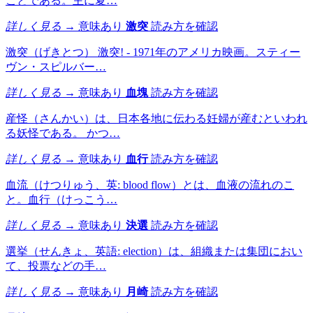
ことである。主に夏…
詳しく見る →
意味あり
激突
読み方を確認
激突（げきとつ） 激突! - 1971年のアメリカ映画。スティー
ヴン・スピルバー…
詳しく見る →
意味あり
血塊
読み方を確認
産怪（さんかい）は、日本各地に伝わる妊婦が産むといわれ
る妖怪である。 かつ…
詳しく見る →
意味あり
血行
読み方を確認
血流（けつりゅう、英: blood flow）とは、血液の流れのこ
と。血行（けっこう…
詳しく見る →
意味あり
決選
読み方を確認
選挙（せんきょ、英語: election）は、組織または集団におい
て、投票などの手…
詳しく見る →
意味あり
月崎
読み方を確認