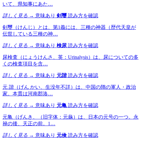
いて、県知事にあた…
詳しく見る →
意味あり
剣璽
読み方を確認
剣璽（けんじ）とは、第1義には、三種の神器（歴代天皇が
伝世している三種の神…
詳しく見る →
意味あり
検尿
読み方を確認
尿検査（にょうけんさ、英：Urinalysis）は、尿についての多
くの検査項目を含…
詳しく見る →
意味あり
元諧
読み方を確認
元 諧（げん かい、生没年不詳）は、中国の隋の軍人・政治
家。本貫は河南郡洛…
詳しく見る →
意味あり
元亀
読み方を確認
元亀（げんき、（旧字体：元龜）は、日本の元号の一つ。永
禄の後、天正の前。1…
詳しく見る →
意味あり
元倹
読み方を確認