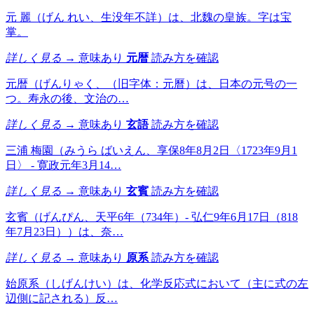
元 麗（げん れい、生没年不詳）は、北魏の皇族。字は宝
掌。
詳しく見る →
意味あり
元暦
読み方を確認
元暦（げんりゃく、（旧字体：元曆）は、日本の元号の一
つ。寿永の後、文治の…
詳しく見る →
意味あり
玄語
読み方を確認
三浦 梅園（みうら ばいえん、享保8年8月2日〈1723年9月1
日〉 - 寛政元年3月14…
詳しく見る →
意味あり
玄賓
読み方を確認
玄賓（げんぴん、天平6年（734年）- 弘仁9年6月17日（818
年7月23日））は、奈…
詳しく見る →
意味あり
原系
読み方を確認
始原系（しげんけい）は、化学反応式において（主に式の左
辺側に記される）反…