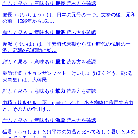
詳しく見る →
意味あり
慶長
読み方を確認
慶長（けいちょう）は、日本の元号の一つ。文禄の後、元和
の前。1596年から161…
詳しく見る →
意味あり
慶派
読み方を確認
慶派（けいは）は、平安時代末期から江戸時代の仏師の一
派。定朝の孫頼助に始…
詳しく見る →
意味あり
慶北
読み方を確認
慶尚北道（キョンサンブクト、けいしょうほくどう、朝: 경
상북도）は、大韓民…
詳しく見る →
意味あり
撃力
読み方を確認
力積（りきせき、英: impulse）とは、ある物体に作用する力
と、その力の作用す…
詳しく見る →
意味あり
激暑
読み方を確認
猛暑（もうしょ）とは平常の気温と比べて著しく暑いときの