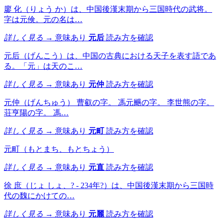
廖 化（りょう か）は、中国後漢末期から三国時代の武将。
字は元倹。元の名は…
詳しく見る →
意味あり
元后
読み方を確認
元后（げんこう）は、中国の古典における天子を表す語であ
る。「元」は天のこ…
詳しく見る →
意味あり
元仲
読み方を確認
元仲（げんちゅう） 曹叡の字。 馮元颺の字。 李世熊の字。
荘亨陽の字。 馮…
詳しく見る →
意味あり
元町
読み方を確認
元町（もとまち、もとちょう）
詳しく見る →
意味あり
元直
読み方を確認
徐 庶（じょ しょ、? - 234年?）は、中国後漢末期から三国時
代の魏にかけての…
詳しく見る →
意味あり
元麗
読み方を確認