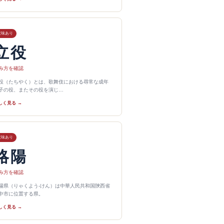
意味あり
立役
み方を確認
役（たちやく）とは、歌舞伎における尋常な成年
子の役、またその役を演じ…
しく見る →
意味あり
略陽
み方を確認
陽県（りゃくよう-けん）は中華人民共和国陝西省
中市に位置する県。
しく見る →