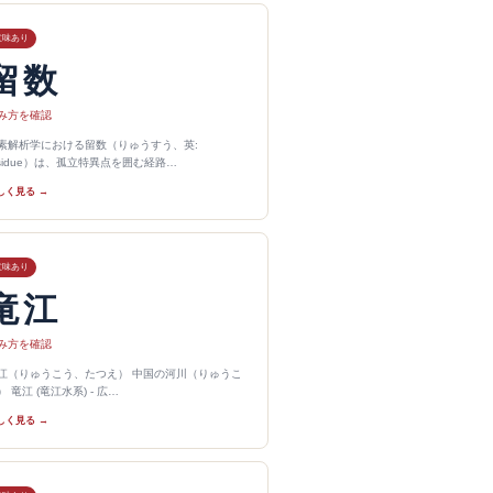
意味あり
留数
み方を確認
素解析学における留数（りゅうすう、英:
esidue）は、孤立特異点を囲む経路…
しく見る →
意味あり
竜江
み方を確認
江（りゅうこう、たつえ） 中国の河川（りゅうこ
） 竜江 (竜江水系) - 広…
しく見る →