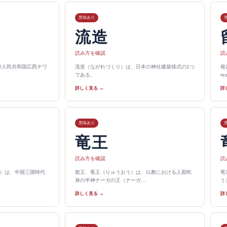
意味あり
流造
読み方を確認
読
華人民共和国広西チワ
流造（ながれづくり）は、日本の神社建築様式の1つ
複
である。
r
詳しく見る →
詳
意味あり
竜王
読み方を確認
読
2年）は、中国三国時代
龍王、竜王（りゅうおう）は、仏教における人面蛇
竜
身の半神ナーガの王（ナーガ…
う
詳しく見る →
詳