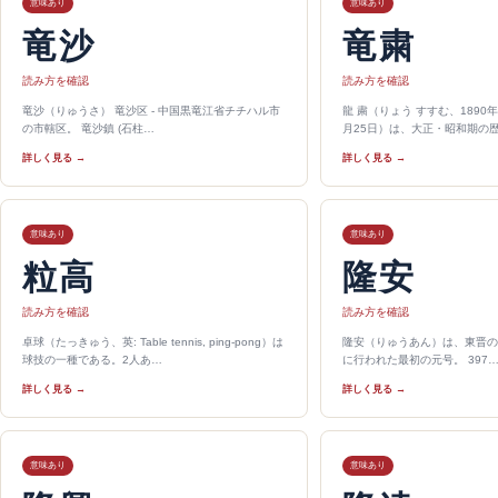
意味あり
意味あり
竜沙
竜粛
読み方を確認
読み方を確認
竜沙（りゅうさ） 竜沙区 - 中国黒竜江省チチハル市
龍 粛（りょう すすむ、1890年4月
の市轄区。 竜沙鎮 (石柱…
月25日）は、大正・昭和期の
詳しく見る →
詳しく見る →
意味あり
意味あり
粒高
隆安
読み方を確認
読み方を確認
卓球（たっきゅう、英: Table tennis, ping-pong）は
隆安（りゅうあん）は、東晋の
球技の一種である。2人あ…
に行われた最初の元号。 397
詳しく見る →
詳しく見る →
意味あり
意味あり