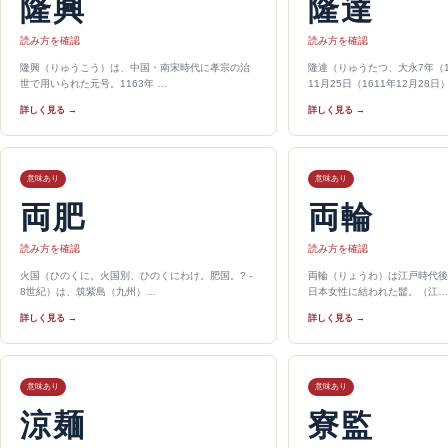
隆興
隆達
読み方を確認
読み方を確認
隆興（りゅうこう）は、中国・南宋時代に孝宗の治
隆達（りゅうたつ、大永7年（152
世で用いられた元号。1163年 …
11月25日（1611年12月28日
詳しく見る →
詳しく見る →
意味あり
意味あり
両肥
両輪
読み方を確認
読み方を確認
火国（ひのくに。火国別、ひのくにわけ。肥国。? -
両輪（りょうわ）は江戸時代後
8世紀）は、筑紫島（九州）…
日本女性に結われた髷。（江…
詳しく見る →
詳しく見る →
意味あり
意味あり
涼麺
寮監