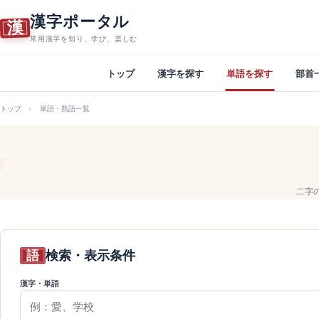
漢字ポータル
漢
常用漢字を知り、学び、楽しむ
トップ
漢字を探す
単語を探す
部首
トップ
単語・熟語一覧
二字
語
検索・表示条件
漢字・単語