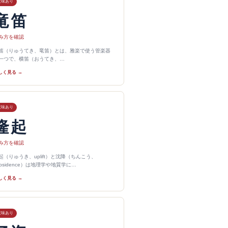
意味あり
竜笛
み方を確認
笛（りゅうてき、竜笛）とは、雅楽で使う管楽器
一つで、横笛（おうてき、…
しく見る →
意味あり
隆起
み方を確認
起（りゅうき、uplift）と沈降（ちんこう、
ubsidence）は地理学や地質学に…
しく見る →
意味あり