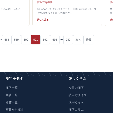
読み方を確認
読
くいんのしゅるい）
緑（みどり）またはグリーン（英語: green）は、可
林
視光のスペクトル色の黄色と…
家
詳しく見る →
詳
…
…
588
589
590
591
592
593
980
次へ
最後
漢字を探す
楽しく学ぶ
漢字一覧
今日の漢字
単語一覧
読み方クイズ
部首一覧
漢字くらべ
画数から探す
漢字コラム