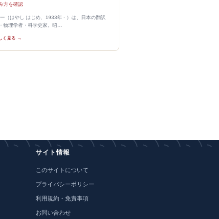
み方を確認
 一（はやし はじめ、1933年 - ）は、日本の翻訳
・物理学者・科学史家。昭…
しく見る →
サイト情報
このサイトについて
プライバシーポリシー
利用規約・免責事項
お問い合わせ