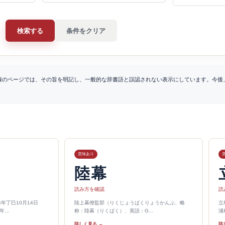
検索する
条件をクリア
録のページでは、その旨を明記し、一般的な辞書語と誤認されない表示にしています。今後
意味あり
陸幕
読み方を確認
読
年丁巳10月14日
陸上幕僚監部（りくじょうばくりょうかんぶ、略
立
0年…
称：陸幕（りくばく）、英語：G…
浦
詳しく見る →
詳