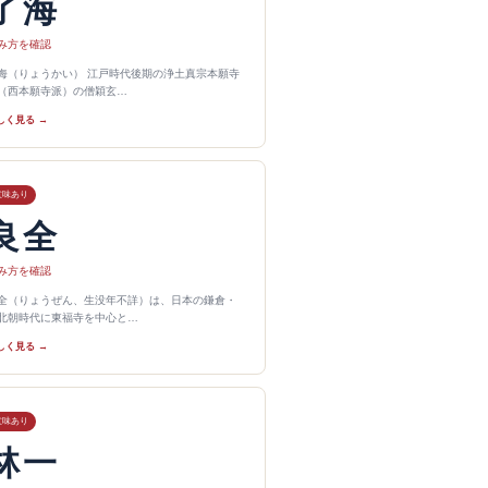
了海
み方を確認
海（りょうかい） 江戸時代後期の浄土真宗本願寺
（西本願寺派）の僧穎玄…
しく見る →
意味あり
良全
み方を確認
全（りょうぜん、生没年不詳）は、日本の鎌倉・
北朝時代に東福寺を中心と…
しく見る →
意味あり
林一