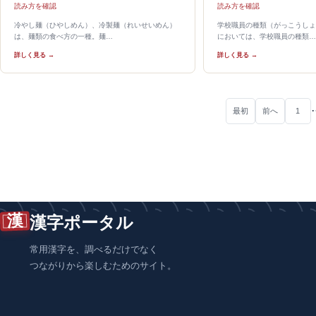
読み方を確認
読み方を確認
冷やし麺（ひやしめん）、冷製麺（れいせいめん）
学校職員の種類（がっこうしょ
は、麺類の食べ方の一種。麺…
においては、学校職員の種類…
詳しく見る →
詳しく見る →
最初
前へ
1
漢
漢字ポータル
常用漢字を、調べるだけでなく
つながりから楽しむためのサイト。