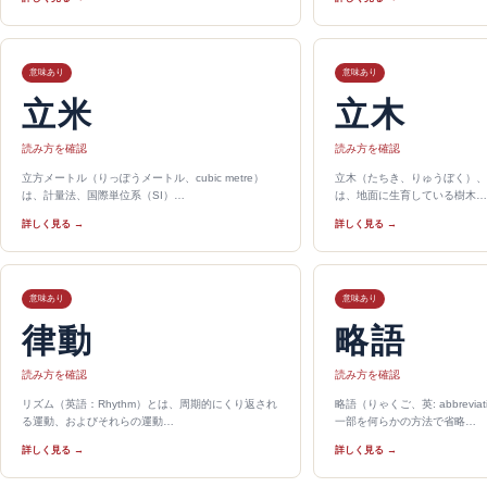
意味あり
意味あり
立米
立木
読み方を確認
読み方を確認
立方メートル（りっぽうメートル、cubic metre）
立木（たちき、りゅうぼく）、
は、計量法、国際単位系（SI）…
は、地面に生育している樹木…
詳しく見る →
詳しく見る →
意味あり
意味あり
律動
略語
読み方を確認
読み方を確認
リズム（英語：Rhythm）とは、周期的にくり返され
略語（りゃくご、英: abbrevi
る運動、およびそれらの運動…
一部を何らかの方法で省略…
詳しく見る →
詳しく見る →