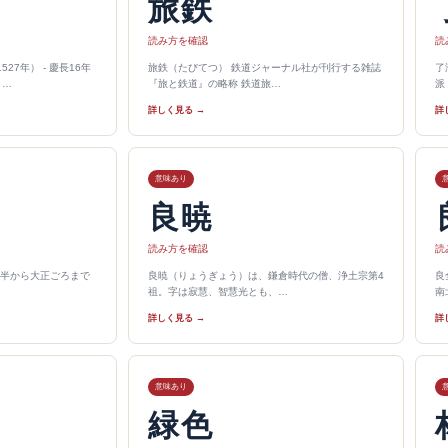
旅鉄
読み方を確認
読
7年） - 慶長16年
旅鉄（たびてつ） 鉄道ジャーナル社が刊行する雑誌
了
）…
『旅と鉄道』の略称 鉄道旅…
派
詳しく見る →
詳
意味あり
良暁
読み方を確認
読
半から大正ごろまで
良暁（りょうぎょう）は、鎌倉時代の僧、浄土宗第4
良
祖。字は寂慧、智慧光とも、…
南
詳しく見る →
詳
意味あり
緑色