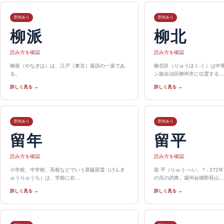
意味あり
意味あり
柳派
柳北
読み方を確認
読み方を確認
柳派（やなぎは）は、江戸（東京）落語の一派であ
柳北区（りゅうほく-く）は中
る。
ン族自治区柳州市に位置する…
詳しく見る →
詳しく見る →
意味あり
意味あり
留年
留平
読み方を確認
読み方を確認
小学校、中学校、高校などでいう原級留置（げんき
留 平（りゅう へい、? - 27
ゅうりゅうち）は、学校に在…
の呉の武将。揚州会稽郡長山…
詳しく見る →
詳しく見る →