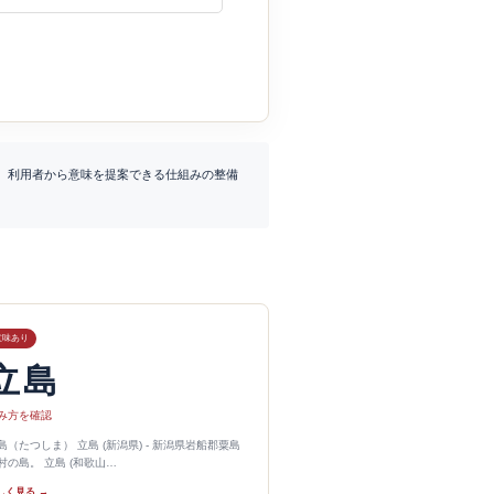
、利用者から意味を提案できる仕組みの整備
意味あり
立島
み方を確認
島（たつしま） 立島 (新潟県) - 新潟県岩船郡粟島
村の島。 立島 (和歌山…
しく見る →