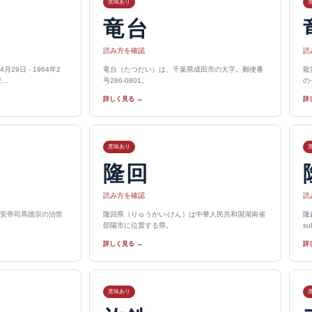
意味あり
竜台
読み方を確認
読
29日 - 1964年2
竜台（たつだい）は、千葉県成田市の大字。郵便番
龍
歴…
号286-0801。
の
詳しく見る →
詳
意味あり
隆回
読み方を確認
読
安帝司馬徳宗の治世
隆回県（りゅうかい-けん）は中華人民共和国湖南省
隆
…
邵陽市に位置する県。
s
詳しく見る →
詳
意味あり