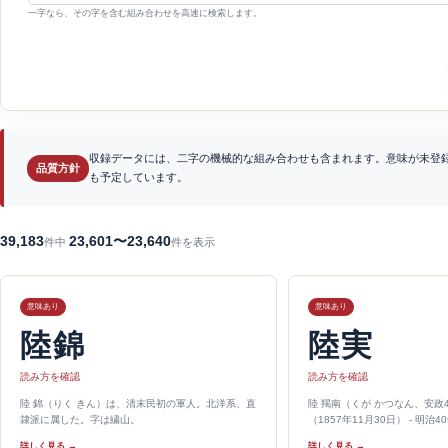
一字なら、その字を含む組み合わせを高速に検索します。
収録データには、二字の機械的な組み合わせも含まれます。意味が未登
品質方針
も予定しています。
39,183
23,601〜23,640
件中
件を表示
意味あり
意味あり
陸錦
陸実
読み方を確認
読み方を確認
陸 錦（りく きん）は、清末民初の軍人。北洋系、直
陸 羯南（くが かつなん、安政4
隷派に属した。字は繍山。
（1857年11月30日） - 明治4
詳しく見る →
詳しく見る →