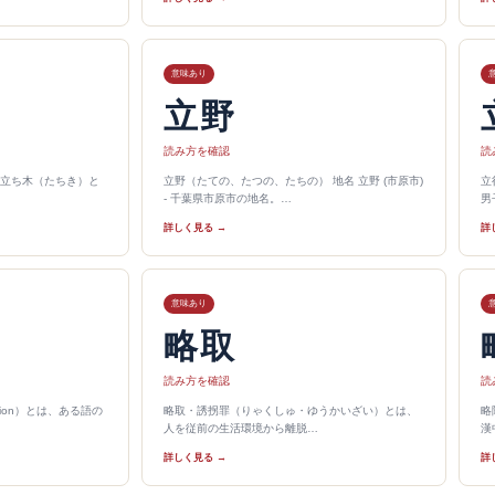
意味あり
立野
読み方を確認
読
立ち木（たちき）と
立野（たての、たつの、たちの） 地名 立野 (市原市)
立
- 千葉県市原市の地名。…
男
詳しく見る →
詳
意味あり
略取
読み方を確認
読
ation）とは、ある語の
略取・誘拐罪（りゃくしゅ・ゆうかいざい）とは、
略
人を従前の生活環境から離脱…
漢
詳しく見る →
詳