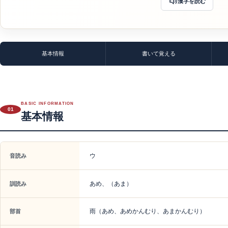
漢字を読む
基本情報
書いて覚える
BASIC INFORMATION
01
基本情報
ウ
音読み
あめ、（あま）
訓読み
雨（あめ、あめかんむり、あまかんむり）
部首