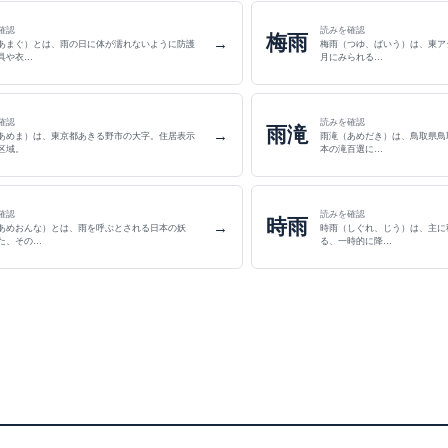
確認
読みを確認
梅雨
→
あまぐ）とは、雨の日に体が濡れないように防護
梅雨（つゆ、ばいう）は、東ア
具や衣…
月にみられる…
確認
読みを確認
雨滝
→
あめま）は、東京都あきる野市の大字。住居表示
雨滝（あめだき）は、鳥取県鳥
区域。
本の滝百選に…
確認
読みを確認
時雨
→
あめおんな）とは、雨を呼ぶとされる日本の妖
時雨（しぐれ、じう）は、主に
た、その…
る、一時的に降…