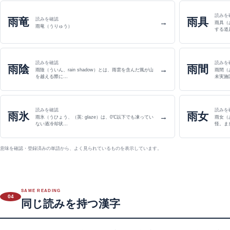
読みを
雨竜
雨具
読みを確認
→
雨具（
雨竜（うりゅう）
する道
読みを確認
読みを
雨陰
雨間
→
雨陰（ういん、rain shadow）とは、雨雲を含んだ風が山
雨間（
を越える際に…
未実施
読みを確認
読みを
雨氷
雨女
→
雨氷（うひょう、（英: glaze）は、0℃以下でも凍ってい
雨女（
ない過冷却状…
怪。ま
意味を確認・登録済みの単語から、よく見られているものを表示しています。
SAME READING
04
同じ読みを持つ漢字