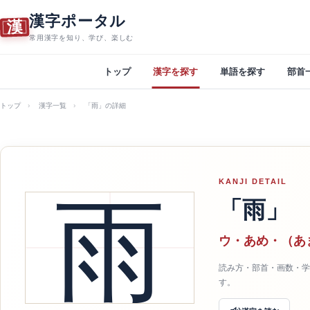
漢字ポータル
漢
常用漢字を知り、学び、楽しむ
トップ
漢字を探す
単語を探す
部首
トップ
漢字一覧
「雨」の詳細
KANJI DETAIL
雨
「雨」
ウ・あめ・（あ
読み方・部首・画数・学
す。