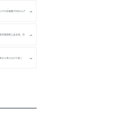
→
ジアの広範囲で5月から7
→
取市国府町にある滝。日
→
秋から冬にかけて起こ