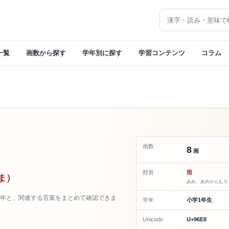
漢字を検索
一覧
画数から探す
学年別に探す
学習コンテンツ
コラム
画数
8
画
部首
雨
ま）
あめ、あめかんむり
年と、関連する言葉をまとめて確認できま
学年
小学1年生
Unicode
U+96E8