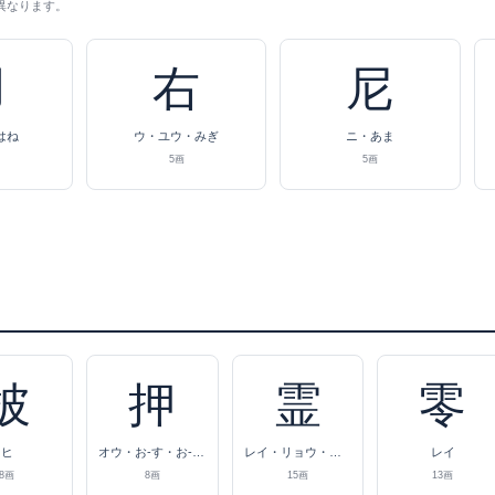
異なります。
羽
右
尼
はね
ウ・ユウ・みぎ
ニ・あま
5画
5画
披
押
霊
零
ヒ
オウ・お-す・お-さえる
レイ・リョウ・たま
レイ
8画
8画
15画
13画