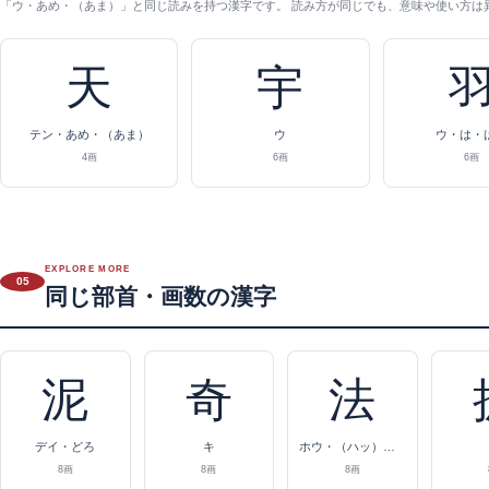
「ウ・あめ・（あま）」と同じ読みを持つ漢字です。 読み方が同じでも、意味や使い方は
天
宇
テン・あめ・（あま）
ウ
ウ・は・
4画
6画
6画
EXPLORE MORE
05
同じ部首・画数の漢字
泥
奇
法
デイ・どろ
キ
ホウ・（ハッ）・（ホッ）
8画
8画
8画