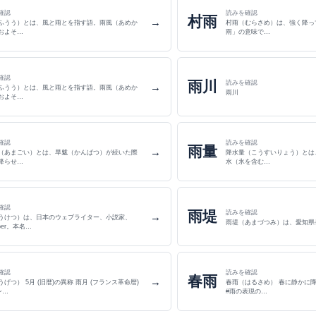
確認
読みを確認
村雨
→
ふうう）とは、風と雨とを指す語。雨風（あめか
村雨（むらさめ）は、強く降っ
およそ…
雨」の意味で…
確認
雨川
読みを確認
→
ふうう）とは、風と雨とを指す語。雨風（あめか
雨川
およそ…
確認
読みを確認
雨量
→
（あまごい）とは、旱魃（かんばつ）が続いた際
降水量（こうすいりょう）とは
降らせ…
水（氷を含む…
確認
雨堤
読みを確認
→
うけつ）は、日本のウェブライター、小説家、
雨堤（あまづつみ）は、愛知県
uber。本名…
確認
読みを確認
春雨
→
暦)の異称 雨月 (フランス革命暦)
春雨（はるさめ） 春に静かに降る雨を表す春の季語。雨
ン…
#雨の表現の…