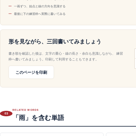
一画ずつ、始点と線の方向を意識する
最後に下の練習枠へ実際に書いてみる
形を見ながら、三回書いてみましょう
書き順を確認した後は、文字の重心・線の長さ・余白も意識しながら、 練習
枠へ書いてみましょう。印刷して利用することもできます。
このページを印刷
RELATED WORDS
03
「雨」を含む単語