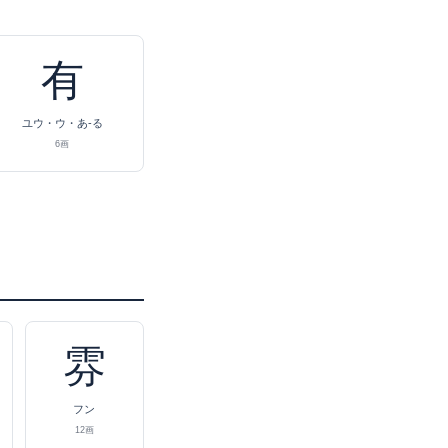
有
ユウ・ウ・あ-る
6画
雰
フン
12画