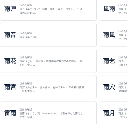
読みを確認
読みを
雨戸
風雨
→
雨戸（あまど）は、防風・防犯・遮光・目隠しといった
風雨（
目的のために…
ぜ）と
読みを
雨音
雨風
読みを確認
→
風雨（
雨音（あまおと）
ぜ）と
読みを確認
読みを
雨花
雨乞
→
雨花（うか） 雨花区 - 中国湖南省長沙市の市轄区。 雨
雨乞い
花台 - 中国…
に雨を
読みを確認
読みを
雨宮
雨穴
→
雨宮（あまみや、あめみや、あめのみや） 雨の神（雨神
雨穴（
一覧も参照…
YouT
読みを確認
読みを
雷雨
雨月
→
雷雨（らいう、英: thunderstorm）は雷を伴った雨のこ
雨月（うげつ） 5月 (旧
とで、発達し…
- フラ