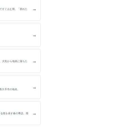
→
てすぐ止む雨。「群れた
→
→
、大気から地表に落ちた
→
長久手市の地名。
→