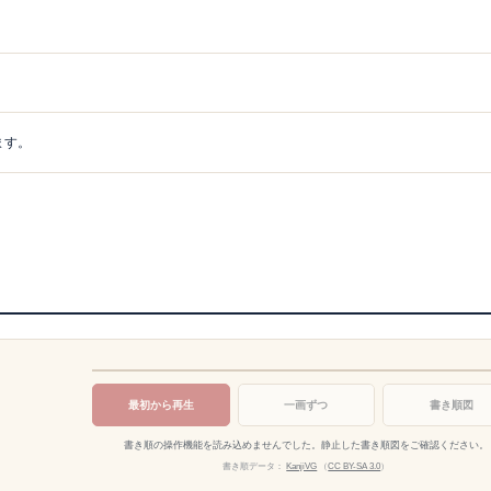
ます。
最初から再生
一画ずつ
書き順図
書き順の操作機能を読み込めませんでした。静止した書き順図をご確認ください。
書き順データ：
KanjiVG
（
CC BY-SA 3.0
）