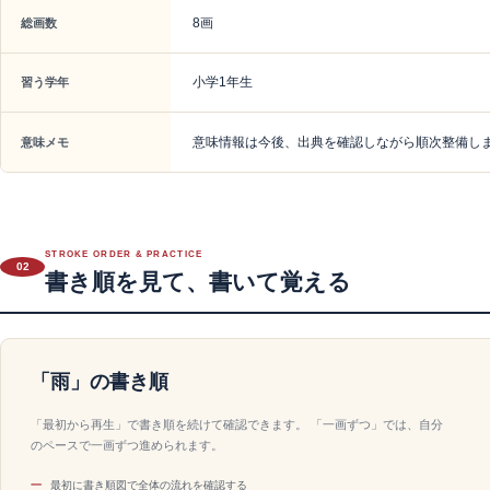
8画
総画数
小学1年生
習う学年
意味情報は今後、出典を確認しながら順次整備し
意味メモ
STROKE ORDER & PRACTICE
02
書き順を見て、書いて覚える
「雨」の書き順
「最初から再生」で書き順を続けて確認できます。 「一画ずつ」では、自分
のペースで一画ずつ進められます。
最初に書き順図で全体の流れを確認する