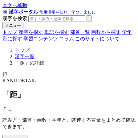
本文へ移動
漢
漢字ポータル
常用漢字を知り、学び、楽しむ
漢字を検索
メニュー
トップ
漢字を探す
単語を探す
部首一覧
画数から探す
学年
別に探す
学習コンテンツ
コラム
このサイトについて
トップ
漢字一覧
「距」の詳細
距
KANJI DETAIL
「距」
キョ
読み方・部首・画数・学年と、関連する言葉をまとめて確認
できます。