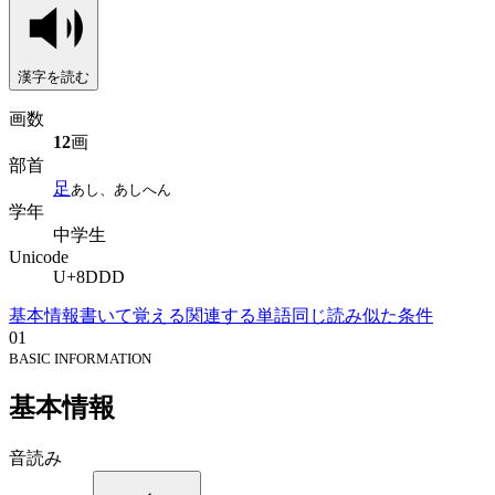
漢字を読む
画数
12
画
部首
足
あし、あしへん
学年
中学生
Unicode
U+8DDD
基本情報
書いて覚える
関連する単語
同じ読み
似た条件
01
BASIC INFORMATION
基本情報
音読み