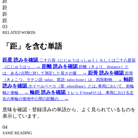
距
距
距
距
03
RELATED WORDS
「距」を含む単語
距星
読みを確認
二十八宿（にじゅうはっしゅく）もしくは二十八星宿
→
距離
読みを確認
（にじゅうはっ…
距離（きょり、distance）と
→
距骨
読みを確認
は、ある2点間に対して測定した長さの量…
距骨
→
軸距
（きょこつ、ラテン語: talus、英語: talus bone）は、四肢動物…
読みを確認
ホイールベース（英: wheelbase）とは､車両において、前輪
→
輪距
読みを確認
軸と後輪…
トレッド(tread)とは、車両における左
→
右の車輪の接地中心間の距離の…
意味を確認・登録済みの単語から、よく見られているものを
表示しています。
04
SAME READING