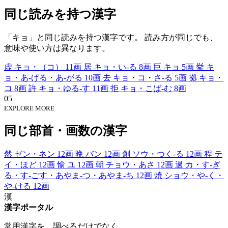
同じ読みを持つ漢字
「キョ」と同じ読みを持つ漢字です。 読み方が同じでも、
意味や使い方は異なります。
虚
キョ・（コ）
11画
居
キョ・い-る
8画
巨
キョ
5画
挙
キ
ョ・あ-げる・あ-がる
10画
去
キョ・コ・さ-る
5画
拠
キョ・
コ
8画
許
キョ・ゆる-す
11画
拒
キョ・こば-む
8画
05
EXPLORE MORE
同じ部首・画数の漢字
然
ゼン・ネン
12画
晩
バン
12画
創
ソウ・つく-る
12画
程
テ
イ・ほど
12画
愉
ユ
12画
朝
チョウ・あさ
12画
過
カ・す-ぎ
る・す-ごす・あやま-つ・あやま-ち
12画
焼
ショウ・や-く・
や-ける
12画
漢
漢字ポータル
常用漢字を、調べるだけでなく