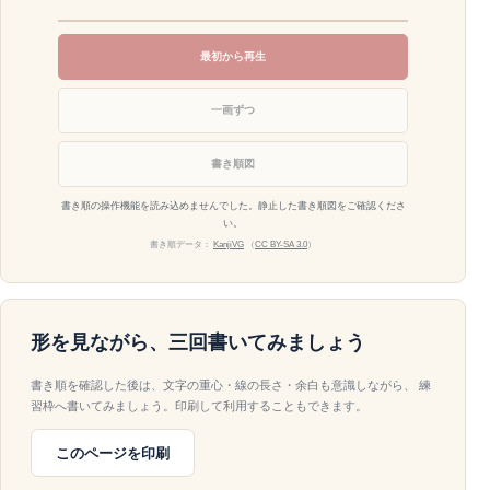
最初から再生
一画ずつ
書き順図
書き順の操作機能を読み込めませんでした。静止した書き順図をご確認くださ
い。
書き順データ：
KanjiVG
（
CC BY-SA 3.0
）
形を見ながら、三回書いてみましょう
書き順を確認した後は、文字の重心・線の長さ・余白も意識しながら、 練
習枠へ書いてみましょう。印刷して利用することもできます。
このページを印刷