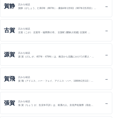
賀静
読みを確認
→
賀静（がしょう、仁和3年（887年）- 康保4年1月9日（967年2月20日）…
古賀
読みを確認
→
古賀（こが） 古賀市 - 福岡県の市。 古賀町 (曖昧さ回避) 古賀村 …
源賀
読みを確認
→
源 賀（げん が、407年 - 479年）は、南涼から北魏にかけての軍人・…
賀飛
読みを確認
→
賀 飛（アドニス、ハー・フェイ、アドニス・ハー、1989年2月1日 - …
張賀
読みを確認
→
張 賀（ちょう が、生没年不詳）は、前漢の人。京兆尹杜陵県（現在…