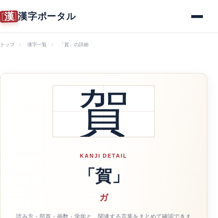
漢
漢字ポータル
メニュー
トップ
漢字一覧
「賀」の詳細
賀
KANJI DETAIL
「賀」
ガ
読み方・部首・画数・学年と、関連する言葉をまとめて確認できま