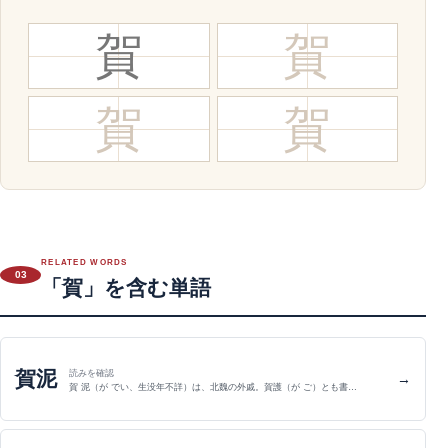
賀
賀
賀
賀
RELATED WORDS
03
「賀」を含む単語
賀泥
読みを確認
→
賀 泥（が でい、生没年不詳）は、北魏の外戚。賀護（が ご）とも書…