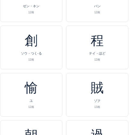
ゼン・ネン
バン
12画
12画
創
程
ソウ・つく-る
テイ・ほど
12画
12画
愉
賊
ユ
ゾク
12画
13画