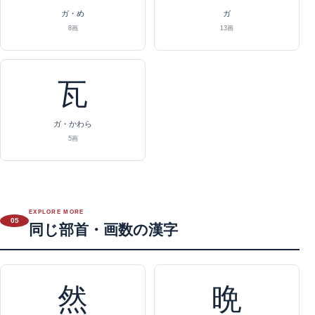
ガ・め
ガ
8画
13画
瓦
ガ・かわら
5画
EXPLORE MORE
05
同じ部首・画数の漢字
然
晩