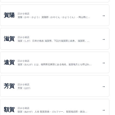
賀陽
読みを確認
→
賀陽（かや・かよう） 賀陽郡（かやぐん・かようぐん） - 岡山県に…
滋賀
読みを確認
→
滋賀（しが） 日本の地名 滋賀県。下記の滋賀郡に由来。 滋賀郡。…
遠賀
読みを確認
→
遠賀（おんが）とは、福岡県北東部にある地名。遠賀地方とも呼ばれ…
芳賀
読みを確認
→
芳賀（はが）
額賀
読みを確認
→
額賀（ぬかが） 人名 額賀辰徳 - ゴルファー。 額賀福志郎 - 政治…