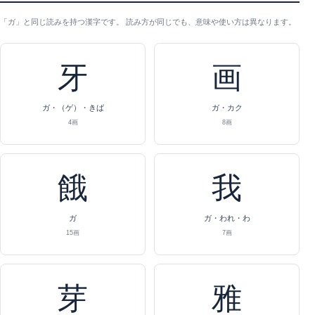
「ガ」と同じ読みを持つ漢字です。 読み方が同じでも、意味や使い方は異なります。
牙
画
ガ・（ゲ）・きば
ガ・カク
4画
8画
餓
我
ガ
ガ・われ・わ
15画
7画
芽
雅