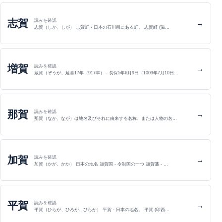
志賀
読みを確認
→
志賀（しか、しが） 志賀町 - 日本の石川県にある町。 志賀町 (滋…
増賀
読みを確認
→
蔵賀（ぞうが、延喜17年（917年） - 長保5年6月9日（1003年7月10日…
那賀
読みを確認
→
那賀（なか、なが）は地名及びそれに由来する名称、または人物の名…
加賀
読みを確認
→
加賀（かが、かか） 日本の地名 加賀国 - 令制国の一つ 加賀藩 - …
平賀
読みを確認
→
平賀（ひらが、ひろが、ひらか） 平賀 - 日本の地名。 平賀 (印西…