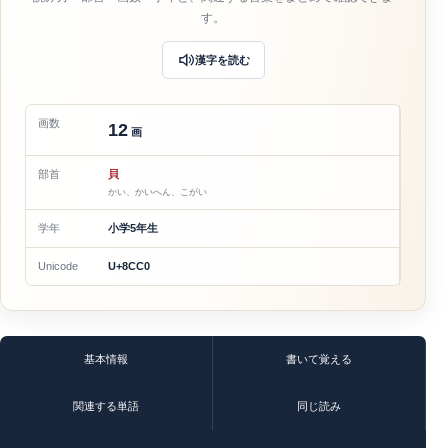
す。
漢字を読む
画数
12
画
部首
貝
かい、かいへん、こがい
学年
小学5年生
Unicode
U+8CC0
基本情報
書いて覚える
関連する単語
同じ読み