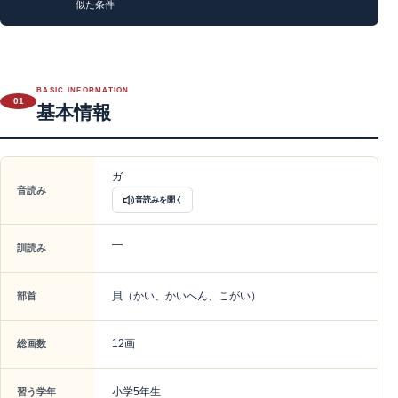
似た条件
BASIC INFORMATION
01
基本情報
ガ
音読み
音読みを聞く
—
訓読み
貝（かい、かいへん、こがい）
部首
12画
総画数
小学5年生
習う学年