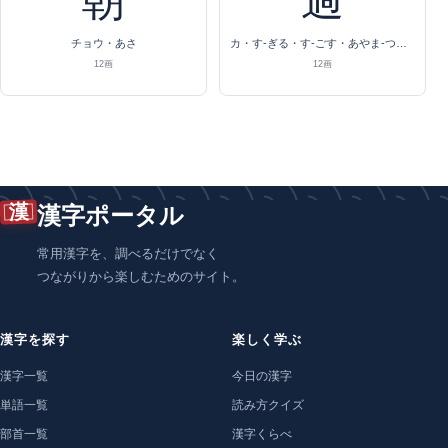
朝
過
チョウ・あさ
カ・す-ぎる・す-ごす・あやま-つ・あやま-ち
12画
12画
漢
漢字ポータル
常用漢字を、調べるだけでなく
つながりから楽しむためのサイト。
漢字を探す
楽しく学ぶ
漢字一覧
今日の漢字
単語一覧
読み方クイズ
部首一覧
漢字くらべ