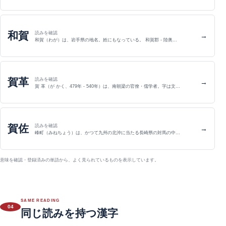
和賀
読みを確認
→
和賀（わが）は、岩手県の地名。姓にもなっている。 和賀郡 - 陸奥…
賀革
読みを確認
→
賀 革（が かく、479年 - 540年）は、南朝梁の官僚・儒学者。字は文…
賀佐
読みを確認
→
峰町（みねちょう）は、かつて九州の北沖に当たる長崎県の対馬の中…
意味を確認・登録済みの単語から、よく見られているものを表示しています。
SAME READING
04
同じ読みを持つ漢字