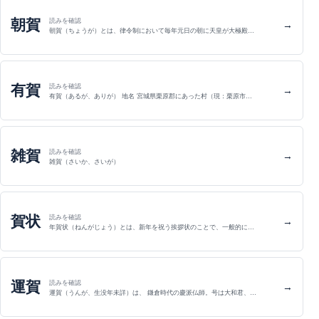
朝賀
読みを確認
→
朝賀（ちょうが）とは、律令制において毎年元日の朝に天皇が大極殿…
有賀
読みを確認
→
有賀（あるが、ありが） 地名 宮城県栗原郡にあった村（現：栗原市…
雑賀
読みを確認
→
雑賀（さいか、さいが）
賀状
読みを確認
→
年賀状（ねんがじょう）とは、新年を祝う挨拶状のことで、一般的に…
運賀
読みを確認
→
運賀（うんが、生没年未詳）は、 鎌倉時代の慶派仏師。号は大和君、…