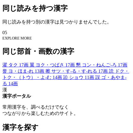
同じ読みを持つ漢字
同じ読みを持つ別の漢字は見つかりませんでした。
05
EXPLORE MORE
同じ部首・画数の漢字
濯
タク
17画
翼
ヨク・つばさ
17画
懇
コン・ねんご-ろ
17画
誉
ヨ・ほま-れ
13画
擦
サツ・す-る・す-れる
17画
読
ドク・
トク・（トウ）・よ-む
14画
訟
ショウ
11画
誤
ゴ・あやま-
る
14画
漢
漢字ポータル
常用漢字を、調べるだけでなく
つながりから楽しむためのサイト。
漢字を探す