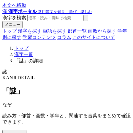
本文へ移動
漢
漢字ポータル
常用漢字を知り、学び、楽しむ
漢字を検索
メニュー
トップ
漢字を探す
単語を探す
部首一覧
画数から探す
学年
別に探す
学習コンテンツ
コラム
このサイトについて
トップ
漢字一覧
「謎」の詳細
謎
KANJI DETAIL
「謎」
なぞ
読み方・部首・画数・学年と、関連する言葉をまとめて確認
できます。