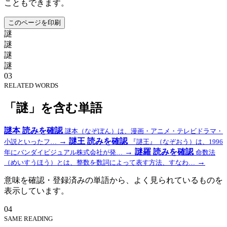
こともできます。
このページを印刷
謎
謎
謎
謎
03
RELATED WORDS
「謎」を含む単語
謎本
読みを確認
謎本（なぞぼん）は、漫画・アニメ・テレビドラマ・
→
謎王
読みを確認
小説といったフ…
『謎王』（なぞおう）は、1996
→
謎羅
読みを確認
年にバンダイビジュアル株式会社が発…
命数法
→
（めいすうほう）とは、整数を数詞によって表す方法、すなわ…
意味を確認・登録済みの単語から、よく見られているものを
表示しています。
04
SAME READING