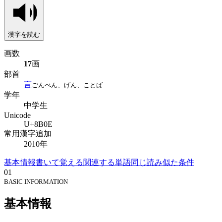
漢字を読む
画数
17
画
部首
言
ごんべん、げん、ことば
学年
中学生
Unicode
U+8B0E
常用漢字追加
2010年
基本情報
書いて覚える
関連する単語
同じ読み
似た条件
01
BASIC INFORMATION
基本情報