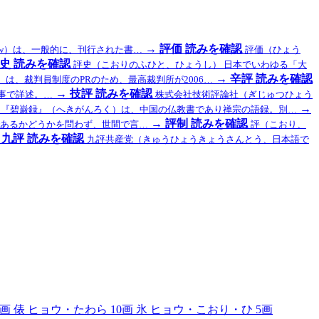
→
評価
読みを確認
view）は、一般的に、刊行された書…
評価（ひょう
史
読みを確認
評史（こおりのふひと、ひょうし） 日本でいわゆる「大
→
辛評
読みを確認
は、裁判員制度のPRのため、最高裁判所が2006…
→
技評
読みを確認
事で詳述。…
株式会社技術評論社（ぎじゅつひょう
→
『碧巌録』（へきがんろく）は、中国の仏教書であり禅宗の語録。別…
→
評制
読みを確認
あるかどうかを問わず、世間で言…
評（こおり、
九評
読みを確認
九評共産党（きゅうひょうきょうさんとう、日本語で
1画
俵
ヒョウ・たわら
10画
氷
ヒョウ・こおり・ひ
5画