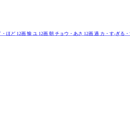
イ・ほど
12画
愉
ユ
12画
朝
チョウ・あさ
12画
過
カ・す-ぎる・