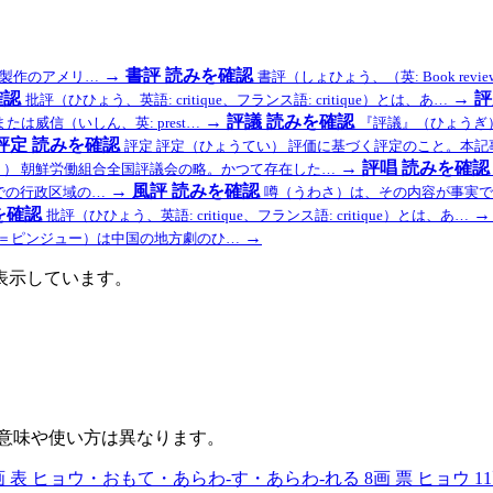
→
書評
読みを確認
2年製作のアメリ…
書評（しょひょう、（英: Book re
確認
→
評
批評（ひひょう、英語: critique、フランス語: critique）とは、あ…
→
評議
読みを確認
）または威信（いしん、英: prest…
『評議』（ひょうぎ）
評定
読みを確認
評定 評定（ひょうてい） 評価に基づく評定のこと。本記
→
評唱
読みを確認
う） 朝鮮労働組合全国評議会の略。かつて存在した…
→
風評
読みを確認
での行政区域の…
噂（うわさ）は、その内容が事実で
を確認
→
批評（ひひょう、英語: critique、フランス語: critique）とは、あ…
→
剧＝ピンジュー）は中国の地方劇のひ…
表示しています。
意味や使い方は異なります。
画
表
ヒョウ・おもて・あらわ-す・あらわ-れる
8画
票
ヒョウ
1