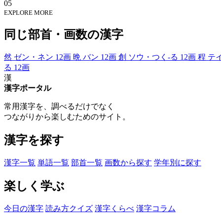
05
EXPLORE MORE
同じ部首・画数の漢字
然
ゼン・ネン
12画
晩
バン
12画
創
ソウ・つく-る
12画
程
テ
る
12画
漢
漢字ポータル
常用漢字を、調べるだけでなく
つながりから楽しむためのサイト。
漢字を探す
漢字一覧
単語一覧
部首一覧
画数から探す
学年別に探す
楽しく学ぶ
今日の漢字
読み方クイズ
漢字くらべ
漢字コラム