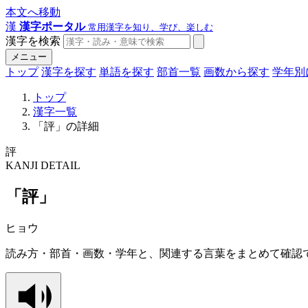
本文へ移動
漢
漢字ポータル
常用漢字を知り、学び、楽しむ
漢字を検索
メニュー
トップ
漢字を探す
単語を探す
部首一覧
画数から探す
学年別
トップ
漢字一覧
「評」の詳細
評
KANJI DETAIL
「評」
ヒョウ
読み方・部首・画数・学年と、関連する言葉をまとめて確認