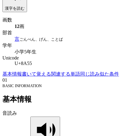
漢字を読む
画数
12
画
部首
言
ごんべん、げん、ことば
学年
小学5年生
Unicode
U+8A55
基本情報
書いて覚える
関連する単語
同じ読み
似た条件
01
BASIC INFORMATION
基本情報
音読み