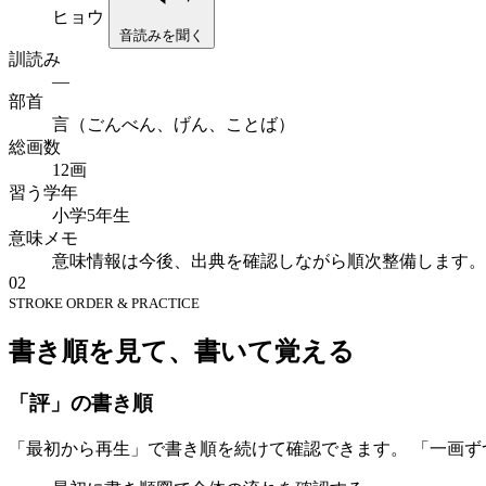
ヒョウ
音読みを聞く
訓読み
—
部首
言（ごんべん、げん、ことば）
総画数
12画
習う学年
小学5年生
意味メモ
意味情報は今後、出典を確認しながら順次整備します。
02
STROKE ORDER & PRACTICE
書き順を見て、書いて覚える
「評」の書き順
「最初から再生」で書き順を続けて確認できます。 「一画