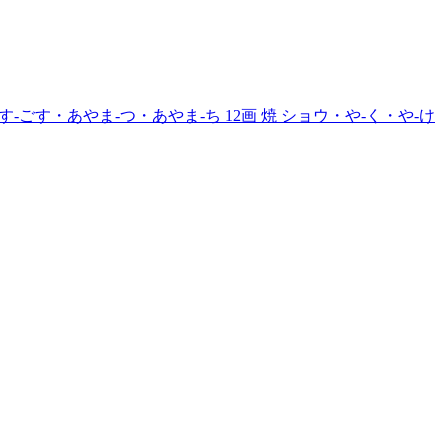
す-ごす・あやま-つ・あやま-ち
12画
焼
ショウ・や-く・や-け