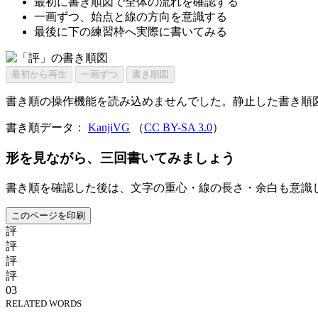
最初に書き順図で全体の流れを確認する
一画ずつ、始点と線の方向を意識する
最後に下の練習枠へ実際に書いてみる
最初から再生
一画ずつ
書き順図
書き順の操作機能を読み込めませんでした。静止した書き順
書き順データ：
KanjiVG
（
CC BY-SA 3.0
）
形を見ながら、三回書いてみましょう
書き順を確認した後は、文字の重心・線の長さ・余白も意識
このページを印刷
評
評
評
評
03
RELATED WORDS