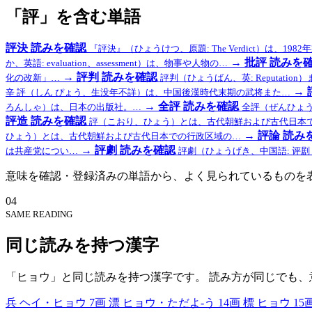
「評」を含む単語
評決
読みを確認
『評決』（ひょうけつ、原題: The Verdict）は、198
→
批評
読みを
か、英語: evaluation、assessment）は、物事や人物の…
→
評判
読みを確認
化の改新」…
評判（ひょうばん、英: Reputation
→
辛 評（しん ぴょう、生没年不詳）は、中国後漢時代末期の武将また…
→
全評
読みを確認
ろんしゃ）は、日本の出版社。…
全評（ぜんひょ
評造
読みを確認
評（こおり、ひょう）とは、古代朝鮮および古代日本
→
評論
読み
ひょう）とは、古代朝鮮および古代日本での行政区域の…
→
評劇
読みを確認
は共産党につい…
評劇（ひょうげき、中国語: 评
意味を確認・登録済みの単語から、よく見られているものを
04
SAME READING
同じ読みを持つ漢字
「ヒョウ」と同じ読みを持つ漢字です。 読み方が同じでも、
兵
ヘイ・ヒョウ
7画
漂
ヒョウ・ただよ-う
14画
標
ヒョウ
15