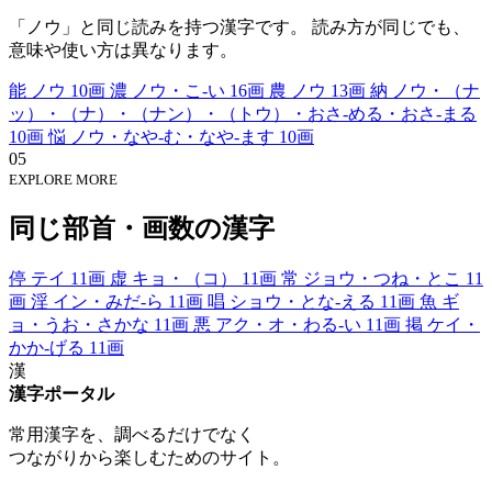
「ノウ」と同じ読みを持つ漢字です。 読み方が同じでも、
意味や使い方は異なります。
能
ノウ
10画
濃
ノウ・こ-い
16画
農
ノウ
13画
納
ノウ・（ナ
ッ）・（ナ）・（ナン）・（トウ）・おさ-める・おさ-まる
10画
悩
ノウ・なや-む・なや-ます
10画
05
EXPLORE MORE
同じ部首・画数の漢字
停
テイ
11画
虚
キョ・（コ）
11画
常
ジョウ・つね・とこ
11
画
淫
イン・みだ-ら
11画
唱
ショウ・とな-える
11画
魚
ギ
ョ・うお・さかな
11画
悪
アク・オ・わる-い
11画
掲
ケイ・
かか-げる
11画
漢
漢字ポータル
常用漢字を、調べるだけでなく
つながりから楽しむためのサイト。