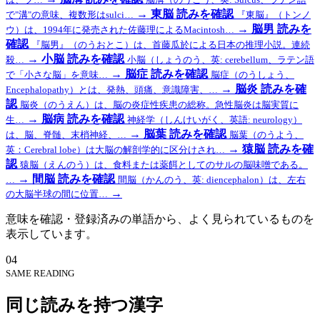
→
東脳
読みを確認
で"溝"の意味、複数形はsulci…
『東脳』（トンノ
→
脳男
読みを
ウ）は、1994年に発売された佐藤理によるMacintosh…
確認
『脳男』（のうおとこ）は、首藤瓜於による日本の推理小説。連続
→
小脳
読みを確認
殺…
小脳（しょうのう、英: cerebellum、ラテン語
→
脳症
読みを確認
で「小さな脳」を意味…
脳症（のうしょう、
→
脳炎
読みを確
Encephalopathy）とは、発熱、頭痛、意識障害、…
認
脳炎（のうえん）は、脳の炎症性疾患の総称。急性脳炎は脳実質に
→
脳病
読みを確認
生…
神経学（しんけいがく、英語: neurology）
→
脳葉
読みを確認
は、脳、脊髄、末梢神経、…
脳葉（のうよう、
→
猿脳
読みを確
英：Cerebral lobe）は大脳の解剖学的に区分けされ…
認
猿脳（えんのう）は、食料または薬餌としてのサルの脳味噌である。
→
間脳
読みを確認
…
間脳（かんのう、英: diencephalon）は、左右
→
の大脳半球の間に位置…
意味を確認・登録済みの単語から、よく見られているものを
表示しています。
04
SAME READING
同じ読みを持つ漢字