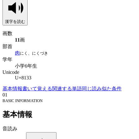
漢字を読む
画数
11
画
部首
肉
にく、にくづき
学年
小学6年生
Unicode
U+8133
基本情報
書いて覚える
関連する単語
同じ読み
似た条件
01
BASIC INFORMATION
基本情報
音読み