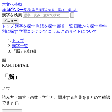
本文へ移動
漢
漢字ポータル
常用漢字を知り、学び、楽しむ
漢字を検索
メニュー
トップ
漢字を探す
単語を探す
部首一覧
画数から探す
学年
別に探す
学習コンテンツ
コラム
このサイトについて
トップ
漢字一覧
「脳」の詳細
脳
KANJI DETAIL
「脳」
ノウ
読み方・部首・画数・学年と、関連する言葉をまとめて確認
できます。