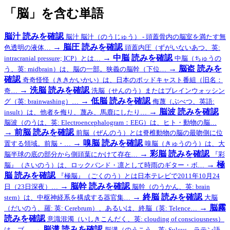
「脳」を含む単語
脳汁
読みを確認
脳汁 脳汁（のうじゅう） - 頭蓋骨内の脳室を満たす無
→
脳圧
読みを確認
色透明の液体…
頭蓋内圧（ずがいないあつ、英:
→
中脳
読みを確認
intracranial pressure; ICP）とは…
中脳（ちゅうの
→
脳盗
読みを
う、英: midbrain）は、脳の一部。狭義の脳幹（下位…
確認
奇奇怪怪（ききかいかい）は、日本のポッドキャスト番組（旧名：
→
洗脳
読みを確認
奇…
洗脳（せんのう）またはブレインウォッシン
→
低脳
読みを確認
グ（英: brainwashing）…
侮蔑（ぶべつ、英語:
→
脳波
読みを確認
insult）は、他者を侮り、蔑み、馬鹿にしたり…
脳波（のうは、英: Electroencephalogram：EEG）は、ヒト・動物の脳…
→
前脳
読みを確認
前脳（ぜんのう）とは脊椎動物の脳の最吻側に位
→
嗅脳
読みを確認
置する領域。前脳・…
嗅脳（きゅうのう）は、大
→
彩脳
読みを確認
脳半球の底の部分から側頭葉にかけて存在…
『彩
→
極
脳』（さいのう）は、ロックバンド・凛として時雨のギター・ボ…
脳
読みを確認
『極脳』（ごくのう）とは日本テレビで2011年10月24
→
脳幹
読みを確認
日（23日深夜）…
脳幹（のうかん、英: brain
→
終脳
読みを確認
stem）は、中枢神経系を構成する器官集…
大脳
→
脳霧
（だいのう、羅: 英: Cerebrum）、あるいは、終脳（英: Telence…
読みを確認
意識混濁（いしきこんだく、英: clouding of consciousness）
→
脳溝
読みを確認
は、ブ…
脳溝（のうこう、英: Sulcus、ラテン語