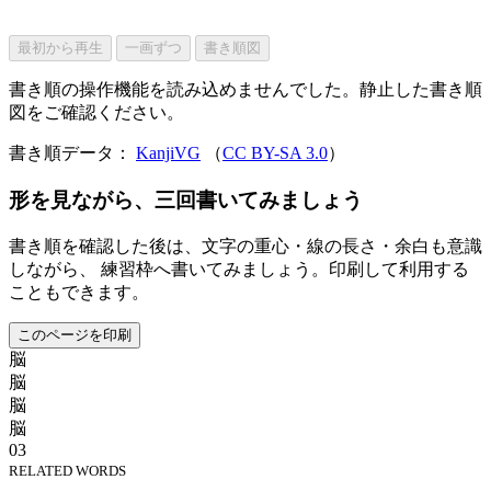
最初から再生
一画ずつ
書き順図
書き順の操作機能を読み込めませんでした。静止した書き順
図をご確認ください。
書き順データ：
KanjiVG
（
CC BY-SA 3.0
）
形を見ながら、三回書いてみましょう
書き順を確認した後は、文字の重心・線の長さ・余白も意識
しながら、 練習枠へ書いてみましょう。印刷して利用する
こともできます。
このページを印刷
脳
脳
脳
脳
03
RELATED WORDS