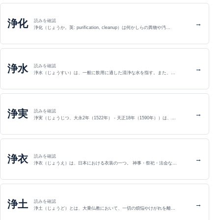
浄化
読みを確認
→
浄化（じょうか。英: purification, cleanup）は何かしらの異物や汚…
浄水
読みを確認
→
浄水（じょうすい）は、一般に飲用に適した清浄な水を指す。また、…
浄実
読みを確認
→
浄実（じょうじつ、大永2年（1522年） - 天正18年（1590年））は、…
浄衣
読みを確認
→
浄衣（じょうえ）は、日本における衣装の一つ。 神事・祭祀・法会な…
浄土
読みを確認
→
浄土（じょうど）とは、大乗仏教において、一切の煩悩やけがれを離…