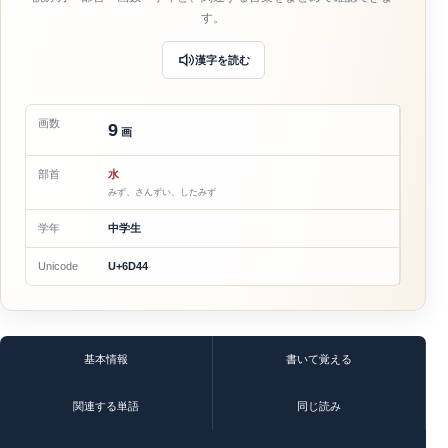
す。
漢字を読む
画数
9
画
部首
水
みず、さんずい、したみず
学年
中学生
Unicode
U+6D44
基本情報
書いて覚える
関連する単語
同じ読み