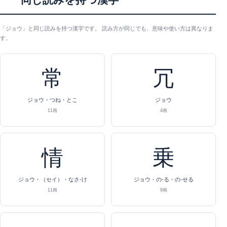
同じ読みを持つ漢字
「ジョウ」と同じ読みを持つ漢字です。 読み方が同じでも、意味や使い方は異なりま
す。
常
冗
ジョウ・つね・とこ
ジョウ
11画
4画
情
乗
ジョウ・（セイ）・なさ-け
ジョウ・の-る・の-せる
11画
9画