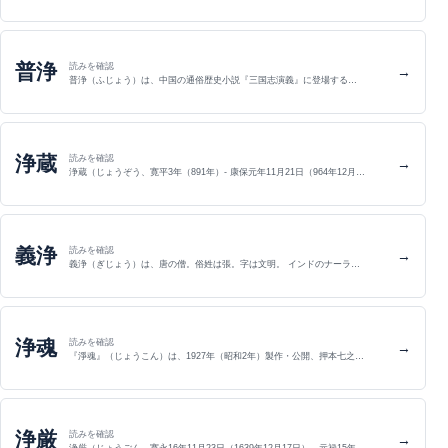
普浄
読みを確認
→
普浄（ふじょう）は、中国の通俗歴史小説『三国志演義』に登場する…
浄蔵
読みを確認
→
浄蔵（じょうぞう、寛平3年（891年）- 康保元年11月21日（964年12月…
義浄
読みを確認
→
義浄（ぎじょう）は、唐の僧。俗姓は張。字は文明。 インドのナーラ…
浄魂
読みを確認
→
『淨魂』（じょうこん）は、1927年（昭和2年）製作・公開、押本七之…
浄厳
読みを確認
→
浄厳（じょうごん、寛永16年11月23日（1639年12月17日） - 元禄15年…