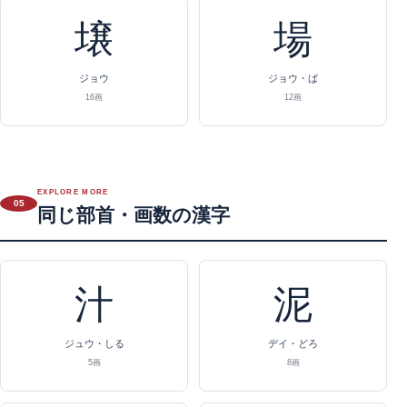
壌
場
ジョウ
ジョウ・ば
16画
12画
EXPLORE MORE
05
同じ部首・画数の漢字
汁
泥
ジュウ・しる
デイ・どろ
5画
8画