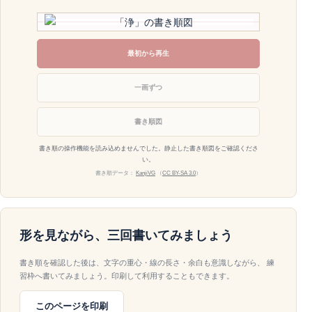
最初から再生
一画ずつ
書き順図
書き順の操作機能を読み込めませんでした。静止した書き順図をご確認くださ
い。
書き順データ：
KanjiVG
（
CC BY-SA 3.0
）
形を見ながら、三回書いてみましょう
書き順を確認した後は、文字の重心・線の長さ・余白も意識しながら、 練
習枠へ書いてみましょう。印刷して利用することもできます。
このページを印刷