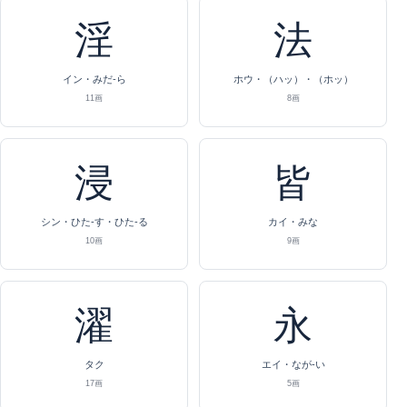
淫
法
イン・みだ-ら
ホウ・（ハッ）・（ホッ）
11画
8画
浸
皆
シン・ひた-す・ひた-る
カイ・みな
10画
9画
濯
永
タク
エイ・なが-い
17画
5画