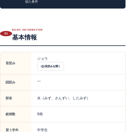
似た条件
BASIC INFORMATION
01
基本情報
ジョウ
音読み
音読みを聞く
—
訓読み
水（みず、さんずい、したみず）
部首
9画
総画数
中学生
習う学年