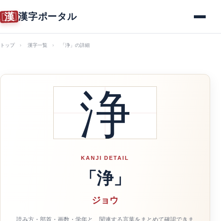
漢
漢字ポータル
メニュー
トップ
漢字一覧
「浄」の詳細
浄
KANJI DETAIL
「浄」
ジョウ
読み方・部首・画数・学年と、関連する言葉をまとめて確認できま