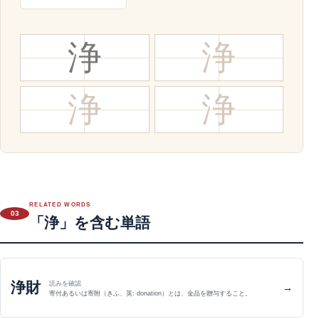
浄
浄
浄
浄
RELATED WORDS
03
「浄」を含む単語
浄財
読みを確認
→
寄付あるいは寄附（きふ、英: donation）とは、金品を贈与すること。