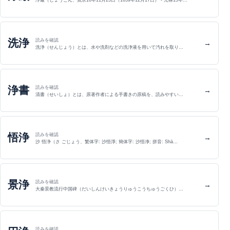
洗浄
読みを確認
→
洗浄（せんじょう）とは、水や洗剤などの洗浄液を用いて汚れを取り…
浄書
読みを確認
→
清書（せいしょ）とは、原著作者による手書きの原稿を、読みやすい…
悟浄
読みを確認
→
沙 悟浄（さ ごじょう、繁体字: 沙悟淨; 簡体字: 沙悟净; 拼音: Shā…
景浄
読みを確認
→
大秦景教流行中国碑（だいしんけいきょうりゅうこうちゅうごくひ）…
読みを確認