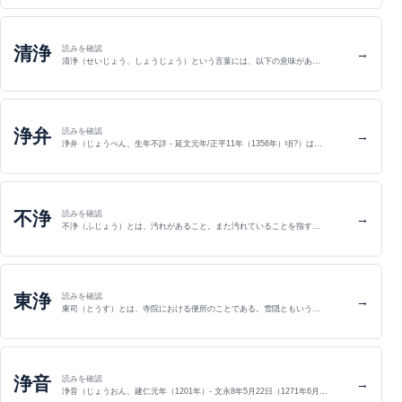
清浄
読みを確認
→
清浄（せいじょう、しょうじょう）という言葉には、以下の意味があ…
浄弁
読みを確認
→
浄弁（じょうべん、生年不詳 - 延文元年/正平11年（1356年）頃?）は…
不浄
読みを確認
→
不浄（ふじょう）とは、汚れがあること。また汚れていることを指す…
東浄
読みを確認
→
東司（とうす）とは、寺院における便所のことである。雪隠ともいう…
浄音
読みを確認
→
浄音（じょうおん、建仁元年（1201年）- 文永8年5月22日（1271年6月…