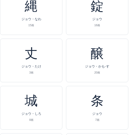
縄
錠
ジョウ・なわ
ジョウ
15画
16画
丈
醸
ジョウ・たけ
ジョウ・かも-す
3画
20画
城
条
ジョウ・しろ
ジョウ
9画
7画