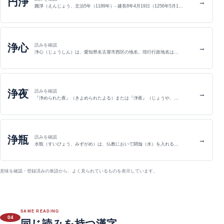
円浄
→
圓淨（えんじょう、文治5年（1189年）- 建長8年4月19日（1256年5月1…
浄心
読みを確認
→
浄心（じょうしん）は、愛知県名古屋市西区の地名。現行行政地名は…
浄夜
読みを確認
→
『浄められた夜』（きよめられたよる）または『浄夜』（じょうや、…
浄瓶
読みを確認
→
水瓶（すいびょう、みずがめ）は、仏教において閼伽（水）を入れる…
意味を確認・登録済みの単語から、よく見られているものを表示しています。
SAME READING
04