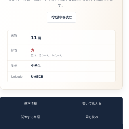
す。
漢字を読む
画数
11
画
部首
方
ほう、ほうへん、かたへん
学年
中学生
Unicode
U+65CB
基本情報
書いて覚える
関連する単語
同じ読み