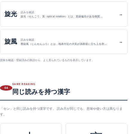
旋光
読みを確認
→
旋光（せんこう、英: optical rotation）とは、直線偏光がある物質…
旋風
読みを確認
→
塵旋風（じんせんぷう）とは、地表付近の大気が渦巻状に立ち上る突…
意味を確認・登録済みの単語から、よく見られているものを表示しています。
SAME READING
04
同じ読みを持つ漢字
「セン」と同じ読みを持つ漢字です。 読み方が同じでも、意味や使い方は異なりま
す。