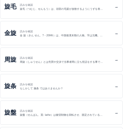
旋毛
読みを確認
→
旋毛（つむじ、せんもう）は、頭部の毛髪が放散するようにうずを巻…
金旋
読みを確認
→
金 旋（きん せん、? - 209年）は、中国後漢末期の人物。字は元機。…
周旋
読みを確認
→
周旋（しゅうせん）とは売買や交渉で当事者間に立ち世話をする事で…
旋条
読みを確認
→
もしかして 施条 ではありませんか？
旋盤
読みを確認
→
旋盤（せんばん、英: lathe）は被切削物を回転させ、固定されている…