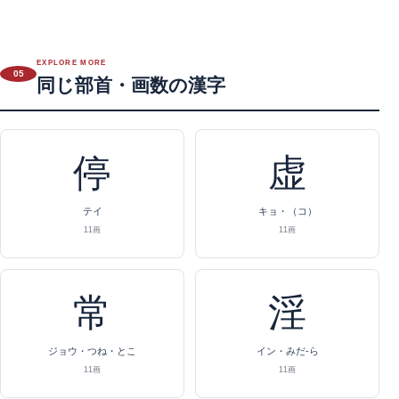
EXPLORE MORE
05
同じ部首・画数の漢字
停
虚
テイ
キョ・（コ）
11画
11画
常
淫
ジョウ・つね・とこ
イン・みだ-ら
11画
11画