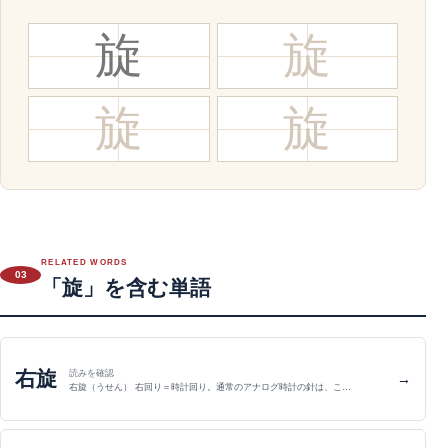
旋
旋
旋
旋
RELATED WORDS
03
「旋」を含む単語
右旋
読みを確認
→
右旋（うせん） 右回り＝時計回り。通常のアナログ時計の針は、こ…