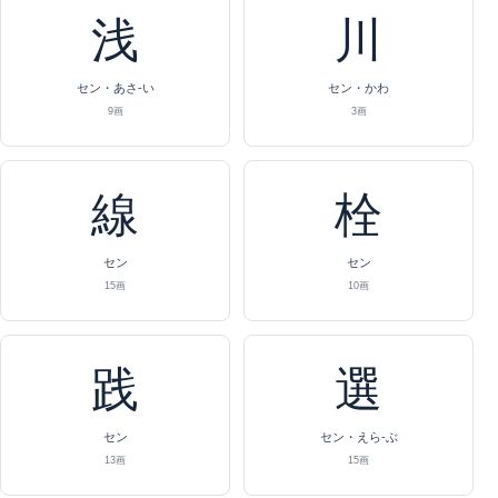
浅
川
セン・あさ-い
セン・かわ
9画
3画
線
栓
セン
セン
15画
10画
践
選
セン
セン・えら-ぶ
13画
15画