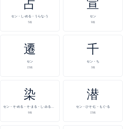
占
宣
セン・し-める・うらな-う
セン
5画
9画
遷
千
セン
セン・ち
15画
3画
染
潜
セン・そ-める・そ-まる・し-みる・し-み
セン・ひそ-む・もぐ-る
9画
15画