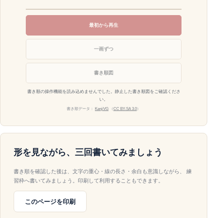
最初から再生
一画ずつ
書き順図
書き順の操作機能を読み込めませんでした。静止した書き順図をご確認くださ
い。
書き順データ：
KanjiVG
（
CC BY-SA 3.0
）
形を見ながら、三回書いてみましょう
書き順を確認した後は、文字の重心・線の長さ・余白も意識しながら、 練
習枠へ書いてみましょう。印刷して利用することもできます。
このページを印刷