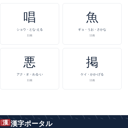
唱
魚
ショウ・とな-える
ギョ・うお・さかな
11画
11画
悪
掲
アク・オ・わる-い
ケイ・かか-げる
11画
11画
漢
漢字ポータル