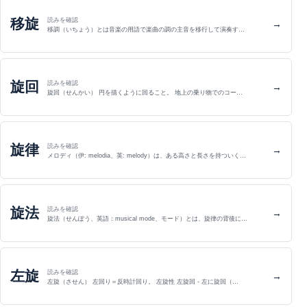
移旋
読みを確認
→
移調（いちょう）とは音楽の用語で楽曲の調の主音を移行して演奏す…
旋回
読みを確認
→
旋回（せんかい） 円を描くように回ること。 地上の乗り物でのコー…
旋律
読みを確認
→
メロディ（伊: melodia、英: melody）は、ある高さと長さを持ついく…
旋法
読みを確認
→
旋法（せんぽう、英語：musical mode、モード）とは、旋律の背後に…
左旋
読みを確認
→
左旋（させん） 左回り＝反時計回り。 左旋性 左旋回 - 左に旋回（…