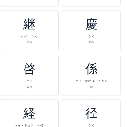
継
慶
ケイ・つ-ぐ
ケイ
13画
15画
啓
係
ケイ
ケイ・かか-る・かかり
11画
9画
経
径
ケイ・キョウ・へ-る
ケイ