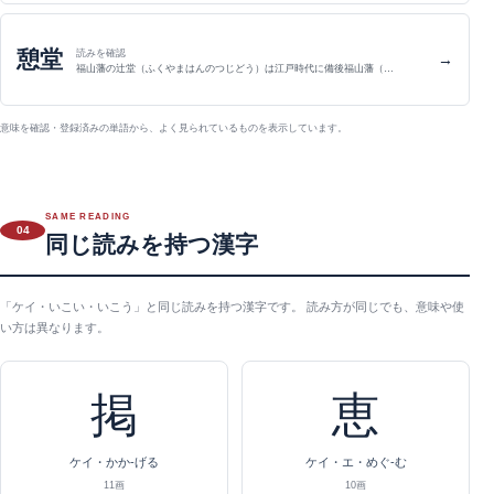
憩堂
読みを確認
→
福山藩の辻堂（ふくやまはんのつじどう）は江戸時代に備後福山藩（…
意味を確認・登録済みの単語から、よく見られているものを表示しています。
SAME READING
04
同じ読みを持つ漢字
「ケイ・いこい・いこう」と同じ読みを持つ漢字です。 読み方が同じでも、意味や使
い方は異なります。
掲
恵
ケイ・かか-げる
ケイ・エ・めぐ-む
11画
10画