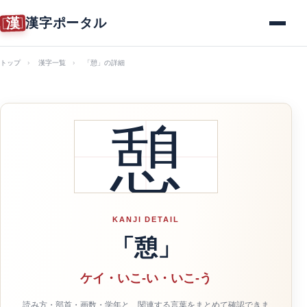
漢
漢字ポータル
メニュー
トップ
漢字一覧
「憩」の詳細
憩
KANJI DETAIL
「憩」
ケイ・いこ-い・いこ-う
読み方・部首・画数・学年と、関連する言葉をまとめて確認できま