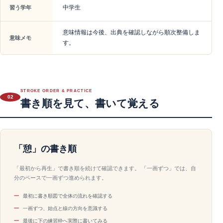
中学生
習う学年
意味情報は今後、出典を確認しながら順次整備しま
意味メモ
す。
STROKE ORDER & PRACTICE
02
書き順を見て、書いて覚える
「憩」の書き順
「最初から再生」で書き順を続けて確認できます。 「一画ずつ」では、自
分のペースで一画ずつ進められます。
最初に書き順図で全体の流れを確認する
一画ずつ、始点と線の方向を意識する
最後に下の練習枠へ実際に書いてみる