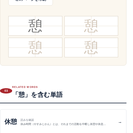
憩
憩
憩
憩
RELATED WORDS
03
「憩」を含む単語
休憩
読みを確認
→
休み時間（やすみじかん）とは、それまでの活動を中断し休憩や休息…