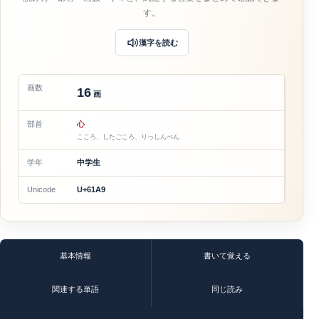
す。
漢字を読む
画数
16
画
部首
心
こころ、したごころ、りっしんべん
学年
中学生
Unicode
U+61A9
基本情報
書いて覚える
関連する単語
同じ読み