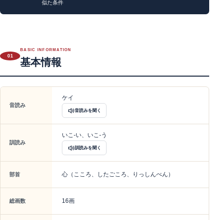
似た条件
BASIC INFORMATION
01
基本情報
ケイ
音読み
音読みを聞く
いこ-い、いこ-う
訓読み
訓読みを聞く
心（こころ、したごころ、りっしんべん）
部首
16画
総画数