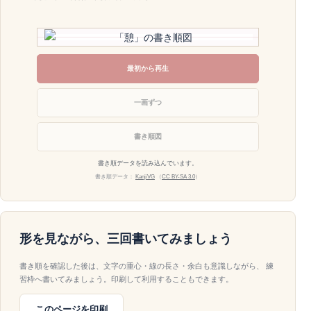
最初から再生
一画ずつ
書き順図
書き順データを読み込んでいます。
書き順データ：
KanjiVG
（
CC BY-SA 3.0
）
形を見ながら、三回書いてみましょう
書き順を確認した後は、文字の重心・線の長さ・余白も意識しながら、 練
習枠へ書いてみましょう。印刷して利用することもできます。
このページを印刷