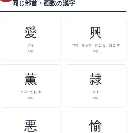
同じ部首・画数の漢字
愛
興
アイ
コウ・キョウ・おこ-る・おこ-す
13画
16画
薫
隷
クン・かお-る
レイ
16画
16画
悪
愉