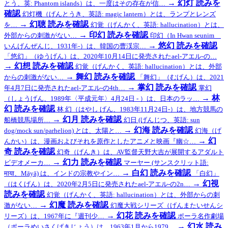
→
幻灯
読みを
とう、英: Phantom islands）は、一度はその存在が信…
確認
幻灯機（げんとうき、英語: magic lantern）とは、ランプとレンズ
→
幻聴
読みを確認
を…
幻覚（げんかく、英語: hallucination）とは、
→
印幻
読みを確認
外部からの刺激がない…
印幻（In Hwan seunim
→
悠幻
読みを確認
いんげんぜんじ、1931年-）は、韓国の曹渓宗…
「悠幻」（ゆうげん）は、2020年10月14日に発売されたael-アエル-の…
→
幻想
読みを確認
幻覚（げんかく、英語: hallucination）とは、外部
→
舞幻
読みを確認
からの刺激がない…
「舞幻」（むげん）は、2021
→
掌幻
読みを確認
年4月7日に発売されたael-アエル-の4th…
掌幻
→
林
（しょうげん、1989年〈平成元年〉4月24日 - ）は、日本のラッ…
幻
読みを確認
林 幻（はやし げん、1983年11月24日-）は、地方競馬の
→
幻月
読みを確認
船橋競馬場所…
幻日 (げんじつ、英語: sun
→
幻海
読みを確認
dog/mock sun/parhelion) とは、太陽と…
幻海（げ
→
幻
んかい）は、漫画およびそれを原作としたアニメと映画『幽☆…
奇
読みを確認
幻奇（げんき）は、AV監督天野大吉が展開するアダルト
→
幻力
読みを確認
ビデオメーカ…
マーヤー (サンスクリット語:
→
白幻
読みを確認
माया、Māyā) は、インドの宗教やイン…
「白幻」
→
幻視
（はくげん）は、2020年2月5日に発売されたael-アエル-の2n…
読みを確認
幻覚（げんかく、英語: hallucination）とは、外部からの刺
→
幻魔
読みを確認
激がない…
幻魔大戦シリーズ（げんまたいせんシ
→
幻花
読みを確認
リーズ）は、1967年に『週刊少…
ポーラ名作劇場
→
幻水
読み
（ポーラめいさくげきじょう）は、1963年1月から1979…