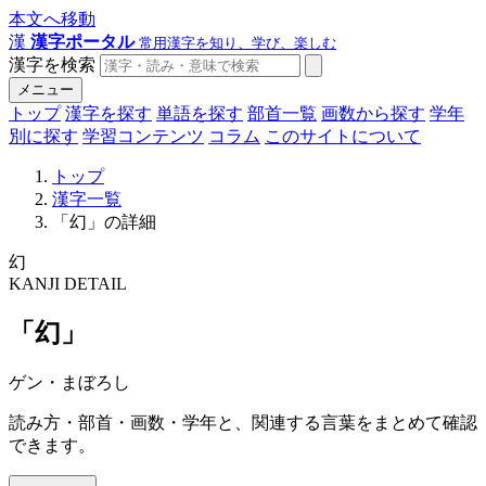
本文へ移動
漢
漢字ポータル
常用漢字を知り、学び、楽しむ
漢字を検索
メニュー
トップ
漢字を探す
単語を探す
部首一覧
画数から探す
学年
別に探す
学習コンテンツ
コラム
このサイトについて
トップ
漢字一覧
「幻」の詳細
幻
KANJI DETAIL
「幻」
ゲン・まぼろし
読み方・部首・画数・学年と、関連する言葉をまとめて確認
できます。