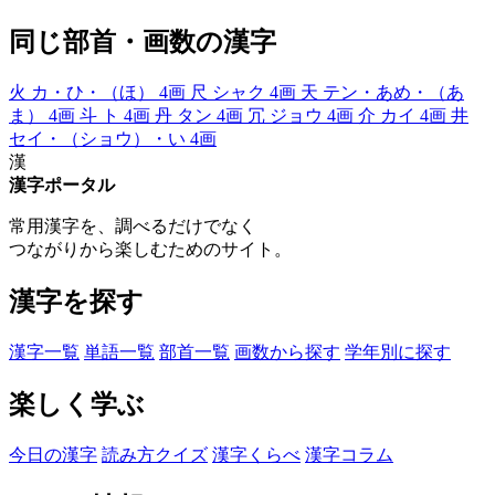
同じ部首・画数の漢字
火
カ・ひ・（ほ）
4画
尺
シャク
4画
天
テン・あめ・（あ
ま）
4画
斗
ト
4画
丹
タン
4画
冗
ジョウ
4画
介
カイ
4画
井
セイ・（ショウ）・い
4画
漢
漢字ポータル
常用漢字を、調べるだけでなく
つながりから楽しむためのサイト。
漢字を探す
漢字一覧
単語一覧
部首一覧
画数から探す
学年別に探す
楽しく学ぶ
今日の漢字
読み方クイズ
漢字くらべ
漢字コラム