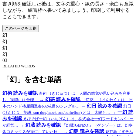
書き順を確認した後は、文字の重心・線の長さ・余白も意識
しながら、 練習枠へ書いてみましょう。印刷して利用する
こともできます。
このページを印刷
幻
幻
幻
幻
03
RELATED WORDS
「幻」を含む単語
幻術
読みを確認
奇術 （きじゅつ）は、人間の錯覚や思い込みを利用
→
幻惑
読みを確認
し、実際には合理…
「幻惑」（げんわく）は、日
→
幻日
読みを確認
本のバンド椿屋四重奏の2枚目のシングル…
幻日
→
一幻
読
(げんじつ、英語: sun dog/mock sun/parhelion) とは、太陽と…
みを確認
えびそば一幻（いちげん）は、株式会社一幻フードカンパニー
→
幻蔵
読みを確認
が経営…
『幻蔵[GENZO]』（ゲンゾー）は、幻冬
→
幻島
読みを確認
舎コミックスが提供していた日…
疑存島（ぎそん