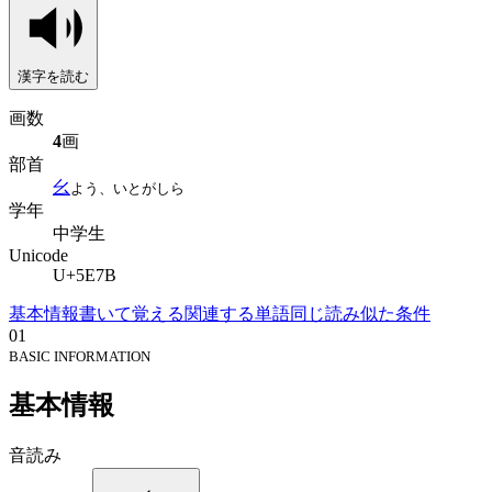
漢字を読む
画数
4
画
部首
幺
よう、いとがしら
学年
中学生
Unicode
U+5E7B
基本情報
書いて覚える
関連する単語
同じ読み
似た条件
01
BASIC INFORMATION
基本情報
音読み