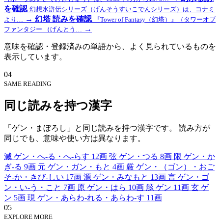
を確認
幻想水滸伝シリーズ（げんそうすいこでんシリーズ）は、コナミ
→
幻塔
読みを確認
より…
『Tower of Fantasy（幻塔）』（タワーオブ
→
ファンタジー （げんとう…
意味を確認・登録済みの単語から、よく見られているものを
表示しています。
04
SAME READING
同じ読みを持つ漢字
「ゲン・まぼろし」と同じ読みを持つ漢字です。 読み方が
同じでも、意味や使い方は異なります。
減
ゲン・へ-る・へ-らす
12画
弦
ゲン・つる
8画
限
ゲン・か
ぎ-る
9画
元
ゲン・ガン・もと
4画
厳
ゲン・（ゴン）・おご
そ-か・きび-しい
17画
源
ゲン・みなもと
13画
言
ゲン・ゴ
ン・い-う・こと
7画
原
ゲン・はら
10画
舷
ゲン
11画
玄
ゲ
ン
5画
現
ゲン・あらわ-れる・あらわ-す
11画
05
EXPLORE MORE