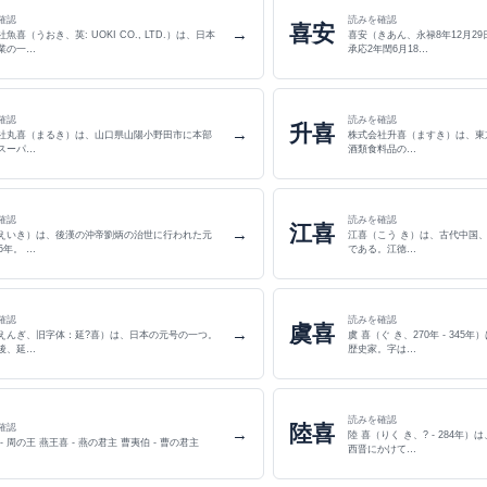
確認
読みを確認
喜安
→
魚喜（うおき、英: UOKI CO., LTD.）は、日本
喜安（きあん、永禄8年12月29日（
業の一…
承応2年閏6月18…
確認
読みを確認
升喜
→
社丸喜（まるき）は、山口県山陽小野田市に本部
株式会社升喜（ますき）は、東
スーパ…
酒類食料品の…
確認
読みを確認
江喜
→
えいき）は、後漢の沖帝劉炳の治世に行われた元
江喜（こう き）は、古代中国
5年。 …
である。江徳…
確認
読みを確認
虞喜
→
えんぎ、旧字体：延?喜）は、日本の元号の一つ。
虞 喜（ぐ き、270年 - 34
後、延…
歴史家。字は…
読みを確認
陸喜
確認
→
陸 喜（りく き、? - 284年
- 周の王 燕王喜 - 燕の君主 曹夷伯 - 曹の君主
西晋にかけて…