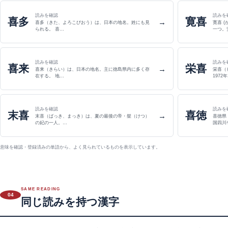
読みを確認
読みを
喜多
寛喜
→
喜多（きた、よろこびおう）は、日本の地名。姓にも見
寛喜 
られる。 喜…
一つ。
読みを確認
読みを
喜来
栄喜
→
喜来（きらい）は、日本の地名。主に徳島県内に多く存
栄喜（
在する。 地…
1972
読みを確認
読みを
末喜
喜徳
→
末喜（ばっき、まっき）は、夏の最後の帝・桀（けつ）
喜徳県
の妃の一人。…
国四川
意味を確認・登録済みの単語から、よく見られているものを表示しています。
SAME READING
04
同じ読みを持つ漢字