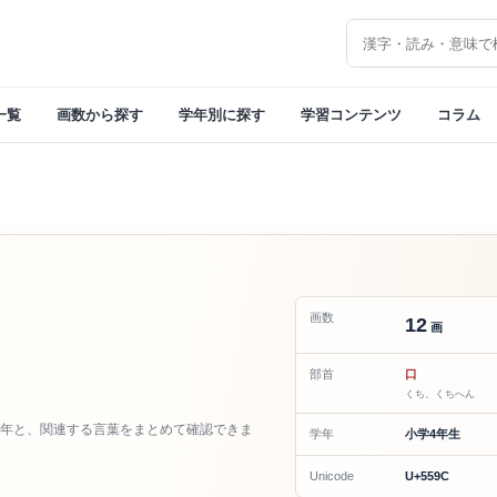
漢字を検索
一覧
画数から探す
学年別に探す
学習コンテンツ
コラム
画数
12
画
部首
口
くち、くちへん
年と、関連する言葉をまとめて確認できま
学年
小学4年生
Unicode
U+559C