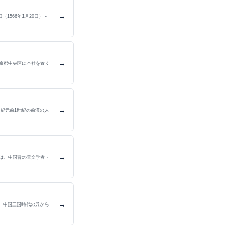
→
1566年1月20日） -
→
京都中央区に本社を置く
→
、紀元前1世紀の前漢の人
→
5年）は、中国晋の天文学者・
→
）は、中国三国時代の呉から