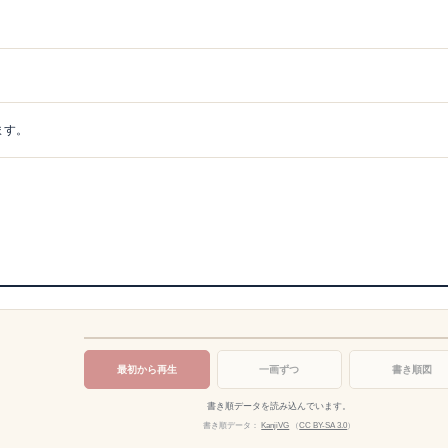
ます。
最初から再生
一画ずつ
書き順図
書き順データを読み込んでいます。
書き順データ：
KanjiVG
（
CC BY-SA 3.0
）