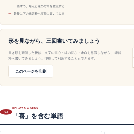
一画ずつ、始点と線の方向を意識する
最後に下の練習枠へ実際に書いてみる
形を見ながら、三回書いてみましょう
書き順を確認した後は、文字の重心・線の長さ・余白も意識しながら、 練習
枠へ書いてみましょう。印刷して利用することもできます。
このページを印刷
RELATED WORDS
03
「喜」を含む単語