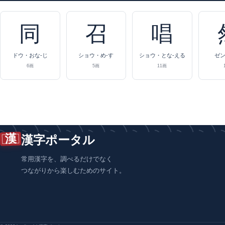
同
召
唱
ドウ・おな-じ
ショウ・め-す
ショウ・とな-える
ゼ
6画
5画
11画
漢
漢字ポータル
常用漢字を、調べるだけでなく
つながりから楽しむためのサイト。