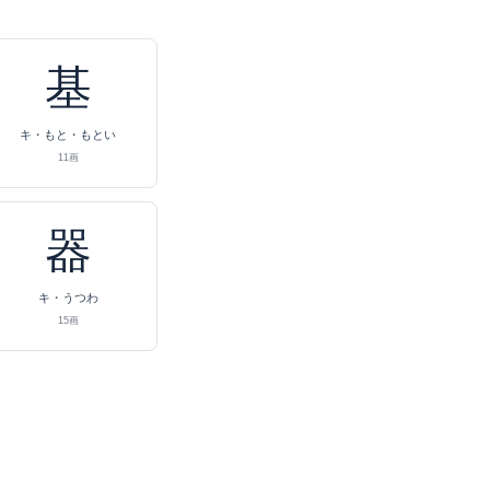
基
キ・もと・もとい
11画
器
キ・うつわ
15画