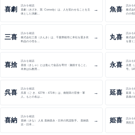
読みを確認
読みを
喜劇
魚喜
→
喜劇（きげき、英: Comedy）は、人を笑わせることを主
株式会社
体とした演劇…
の小売
読みを確認
読みを
三喜
丸喜
→
株式会社三喜（さんき）は、千葉県柏市に本社を置き衣
株式会
料品の小売を…
を置く
読みを確認
読みを
喜捨
永喜
→
喜捨（きしゃ）とは進んで金品を寄付・施捨すること。
永憙（
本来は仏教用…
号。14
読みを確認
読みを
呉喜
延喜
→
呉喜（ご き、427年 - 471年）は、南朝宋の官僚・軍
延喜（
人。もとの名は…
昌泰の
読みを確認
喜納
姫喜
読みを
→
喜納（きな） 人名 喜納昌永 - 日本の民謡歌手。 喜納昌
周烈王 
吉 - 日本…