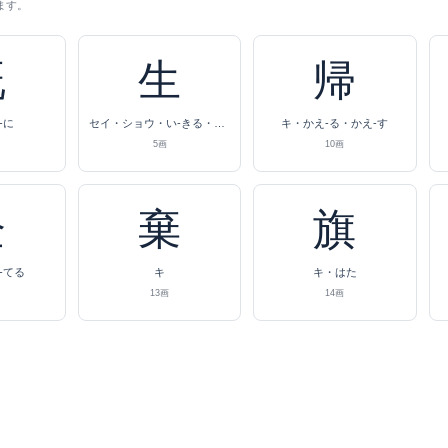
ます。
既
生
帰
-に
セイ・ショウ・い-きる・い-かす・い-ける・う-まれる・う-む・お-う・は-える・は-やす・き・なま
キ・かえ-る・かえ-す
5画
10画
企
棄
旗
-てる
キ
キ・はた
13画
14画