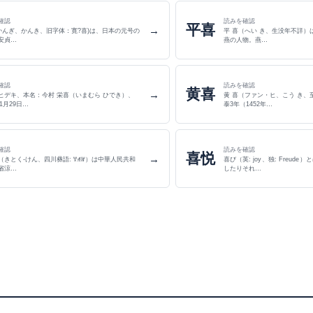
確認
読みを確認
平喜
→
(かんぎ、かんき、旧字体：寛?喜)は、日本の元号の
平 喜（へい き、生没年不詳）
安貞…
燕の人物。燕…
確認
読みを確認
黄喜
→
ヒデキ、本名：今村 栄喜（いまむら ひでき）、
黄 喜（ファン・ヒ、こう き、至正
年1月29日…
泰3年（1452年…
確認
読みを確認
喜悦
→
（きとく-けん、四川彝語: ꑝꅇꑤ）は中華人民共和
喜び（英: joy 、独: Freud
省涼…
したりそれ…