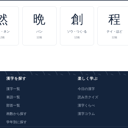
然
晩
創
程
ン・ネン
バン
ソウ・つく-る
テイ・ほど
12画
12画
12画
12画
漢字を探す
楽しく学ぶ
漢字一覧
今日の漢字
単語一覧
読み方クイズ
部首一覧
漢字くらべ
画数から探す
漢字コラム
学年別に探す