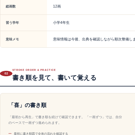
12画
総画数
小学4年生
習う学年
意味情報は今後、出典を確認しながら順次整備し
意味メモ
STROKE ORDER & PRACTICE
02
書き順を見て、書いて覚える
「喜」の書き順
「最初から再生」で書き順を続けて確認できます。 「一画ずつ」では、自分
のペースで一画ずつ進められます。
最初に書き順図で全体の流れを確認する