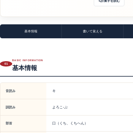
漢字を読む
基本情報
書いて覚える
BASIC INFORMATION
01
基本情報
キ
音読み
よろこ-ぶ
訓読み
口（くち、くちへん）
部首