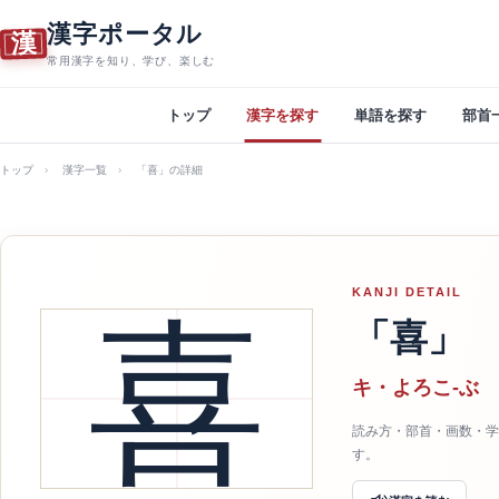
漢字ポータル
漢
常用漢字を知り、学び、楽しむ
トップ
漢字を探す
単語を探す
部首
トップ
漢字一覧
「喜」の詳細
KANJI DETAIL
喜
「喜」
キ・よろこ-ぶ
読み方・部首・画数・学
す。