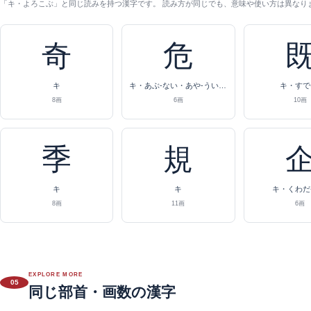
「キ・よろこぶ」と同じ読みを持つ漢字です。 読み方が同じでも、意味や使い方は異なり
奇
危
キ
キ・あぶ-ない・あや-うい・あや-ぶむ
キ・すで
8画
6画
10画
季
規
キ
キ
キ・くわだ
8画
11画
6画
EXPLORE MORE
05
同じ部首・画数の漢字