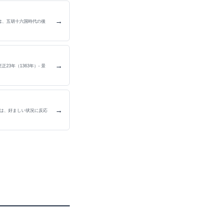
→
は、五胡十六国時代の後
→
23年（1363年）- 景
→
e ）とは、好ましい状況に反応