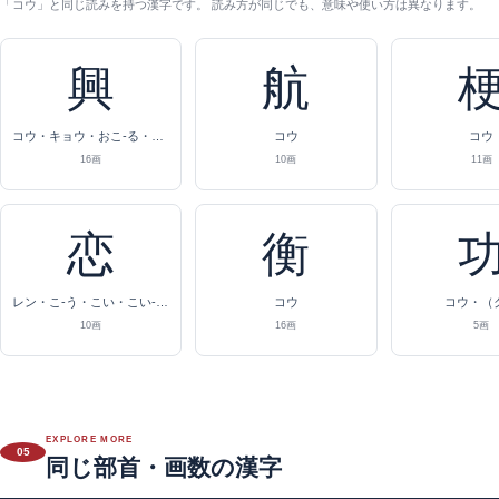
「コウ」と同じ読みを持つ漢字です。 読み方が同じでも、意味や使い方は異なります。
興
航
コウ・キョウ・おこ-る・おこ-す
コウ
コウ
16画
10画
11画
恋
衡
レン・こ-う・こい・こい-しい
コウ
コウ・（
10画
16画
5画
EXPLORE MORE
05
同じ部首・画数の漢字