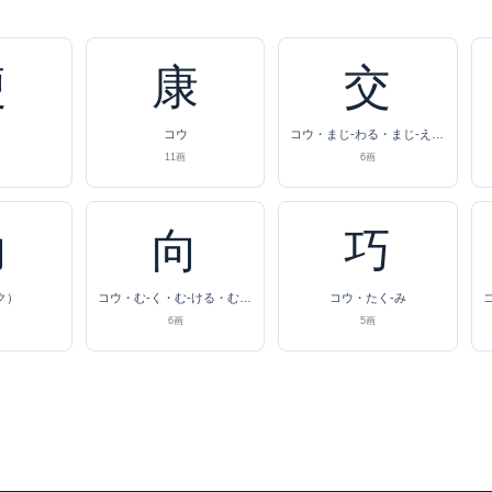
梗
康
交
コウ
コウ・まじ-わる・まじ-える・ま-じる・ま-ざる・ま-ぜる・か-う・か-わす
11画
6画
功
向
巧
ク）
コウ・む-く・む-ける・む-かう・む-こう
コウ・たく-み
6画
5画