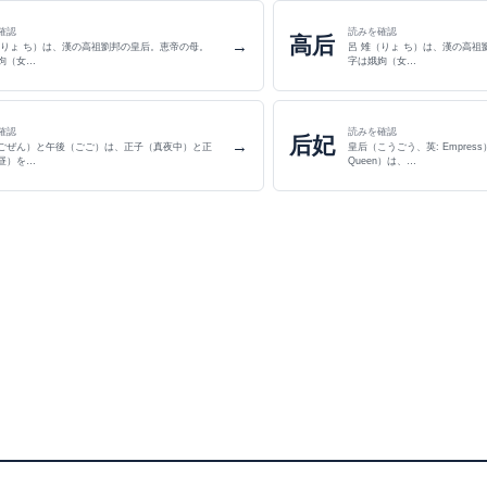
確認
読みを確認
高后
→
（りょ ち）は、漢の高祖劉邦の皇后。恵帝の母。
呂 雉（りょ ち）は、漢の高祖
姁（女…
字は娥姁（女…
確認
読みを確認
后妃
→
ごぜん）と午後（ごご）は、正子（真夜中）と正
皇后（こうごう、英: Empres
昼）を…
Queen）は、…