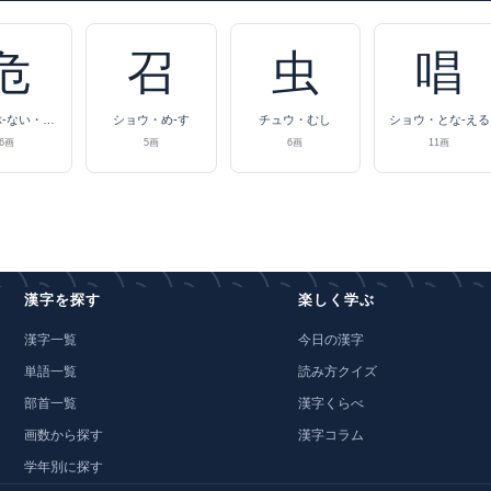
危
召
虫
唱
キ・あぶ-ない・あや-うい・あや-ぶむ
ショウ・め-す
チュウ・むし
ショウ・とな-える
6画
5画
6画
11画
漢字を探す
楽しく学ぶ
漢字一覧
今日の漢字
単語一覧
読み方クイズ
部首一覧
漢字くらべ
画数から探す
漢字コラム
学年別に探す