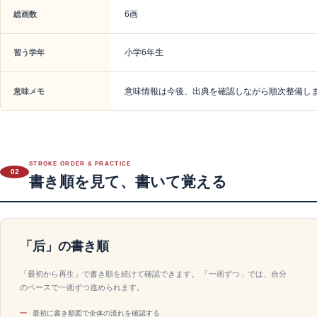
6画
総画数
小学6年生
習う学年
意味情報は今後、出典を確認しながら順次整備し
意味メモ
STROKE ORDER & PRACTICE
02
書き順を見て、書いて覚える
「后」の書き順
「最初から再生」で書き順を続けて確認できます。 「一画ずつ」では、自分
のペースで一画ずつ進められます。
最初に書き順図で全体の流れを確認する