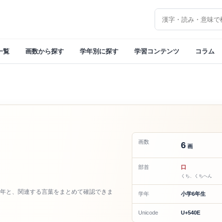
漢字を検索
一覧
画数から探す
学年別に探す
学習コンテンツ
コラム
画数
6
画
部首
口
くち、くちへん
年と、関連する言葉をまとめて確認できま
学年
小学6年生
Unicode
U+540E