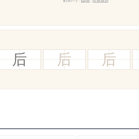
書き順データ：
KanjiVG
（
CC BY-SA 3.0
）
后
后
后