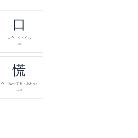
口
コウ・ク・くち
3画
慌
コウ・あわ-てる・あわ-ただしい
12画