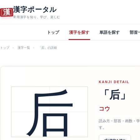
漢字ポータル
漢
常用漢字を知り、学び、楽しむ
トップ
漢字を探す
単語を探す
部首
トップ
漢字一覧
「后」の詳細
KANJI DETAIL
后
「后」
コウ
読み方・部首・画数・学
す。