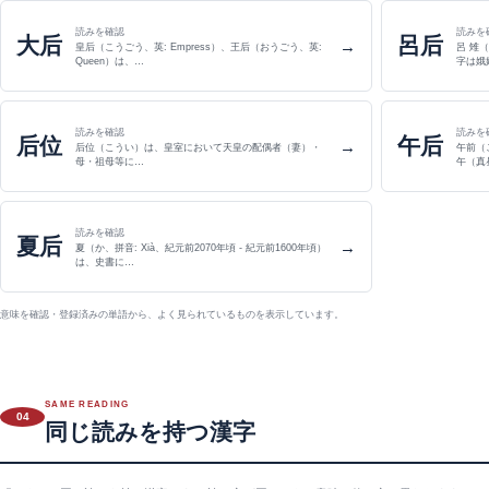
読みを確認
読みを
大后
呂后
→
皇后（こうごう、英: Empress）、王后（おうごう、英:
呂 雉
Queen）は、…
字は娥
読みを確認
読みを
后位
午后
→
后位（こうい）は、皇室において天皇の配偶者（妻）・
午前（
母・祖母等に…
午（真
読みを確認
夏后
→
夏（か、拼音: Xià、紀元前2070年頃 - 紀元前1600年頃）
は、史書に…
意味を確認・登録済みの単語から、よく見られているものを表示しています。
SAME READING
04
同じ読みを持つ漢字