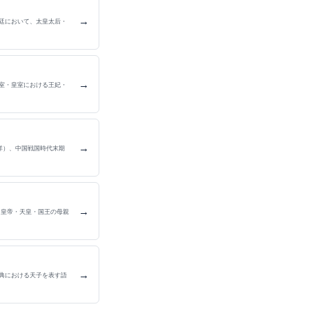
→
廷において、太皇太后・
→
室・皇室における王妃・
→
詳）、中国戦国時代末期
→
、皇帝・天皇・国王の母親
→
典における天子を表す語