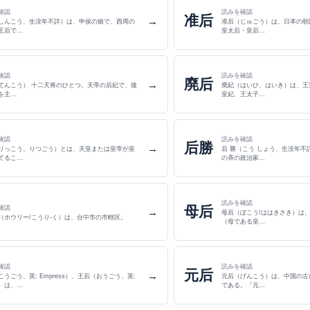
確認
読みを確認
准后
→
しんこう、生没年不詳）は、申侯の娘で、西周の
准后（じゅごう）は、日本の朝
王后で…
皇太后・皇后…
確認
読みを確認
廃后
→
二天将のひとつ。天帝の后妃で、後
廃妃（はいひ、はいき）は、王
を主…
皇妃、王太子…
確認
読みを確認
后勝
→
りっこう、りつごう）とは、天皇または皇帝が皇
后 勝（こう しょう、生没年不
てるこ…
の斉の政治家…
読みを確認
母后
確認
→
母后（ぼこう/ははきさき）は
（ホウリー/こうり-く）は、台中市の市轄区。
（母である皇…
確認
読みを確認
元后
→
こうごう、英: Empress）、王后（おうごう、英:
元后（げんこう）は、中国の古
n）は、…
である。「元…