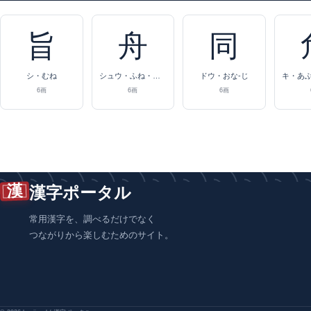
旨
舟
同
シ・むね
シュウ・ふね・（ふな）
ドウ・おな-じ
6画
6画
6画
漢
漢字ポータル
常用漢字を、調べるだけでなく
つながりから楽しむためのサイト。