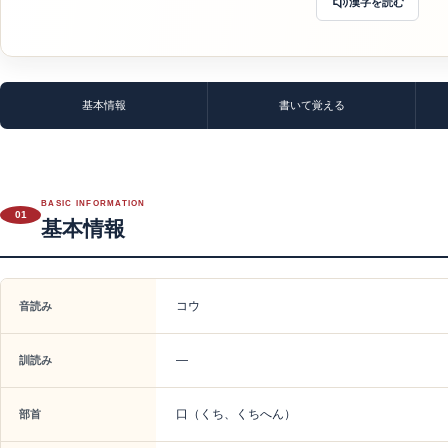
漢字を読む
基本情報
書いて覚える
BASIC INFORMATION
01
基本情報
コウ
音読み
—
訓読み
口（くち、くちへん）
部首