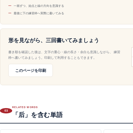
一画ずつ、始点と線の方向を意識する
最後に下の練習枠へ実際に書いてみる
形を見ながら、三回書いてみましょう
書き順を確認した後は、文字の重心・線の長さ・余白も意識しながら、 練習
枠へ書いてみましょう。印刷して利用することもできます。
このページを印刷
RELATED WORDS
03
「后」を含む単語