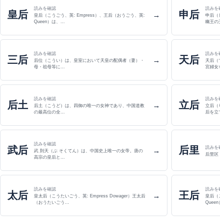
読みを確認
読みを
皇后
申后
→
皇后（こうごう、英: Empress）、王后（おうごう、英:
申后（
Queen）は、…
幽王の
読みを確認
読みを
三后
天后
→
后位（こうい）は、皇室において天皇の配偶者（妻）・
天后（てんこう） 十
母・祖母等に…
宮婦女
読みを確認
読みを
后土
立后
→
后土（こうど）は、四御の唯一の女神であり、中国道教
立后（
の最高位の全…
后を立
読みを確認
武后
后里
読みを
→
武 則天（ぶ そくてん）は、中国史上唯一の女帝。唐の
后里区
高宗の皇后と…
読みを確認
読みを
太后
王后
→
皇太后（こうたいごう、英: Empress Dowager）王太后
皇后（
（おうたいごう…
Quee