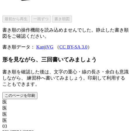
最初から再生
一画ずつ
書き順図
書き順の操作機能を読み込めませんでした。静止した書き順
図をご確認ください。
書き順データ：
KanjiVG
（
CC BY-SA 3.0
）
形を見ながら、三回書いてみましょう
書き順を確認した後は、文字の重心・線の長さ・余白も意識
しながら、 練習枠へ書いてみましょう。印刷して利用する
こともできます。
このページを印刷
医
医
医
医
03