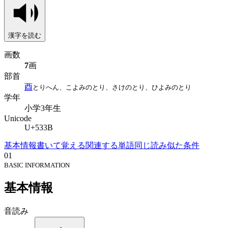
漢字を読む
画数
7
画
部首
酉
とりへん、こよみのとり、さけのとり、ひよみのとり
学年
小学3年生
Unicode
U+533B
基本情報
書いて覚える
関連する単語
同じ読み
似た条件
01
BASIC INFORMATION
基本情報
音読み