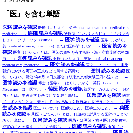
RELATED WORDS
「医」を含む単語
医務
読みを確認
医療（いりょう、英語: medical treatment, medical care,
→
医院
読みを確認
medicine…
診療所（しんりょうじょ、しんりょう
→
医学
読みを確認
しょ）、クリニック（clinic）…
医学（いがく、
→
医官
読みを
英: medical science、medicine）または医科学（いか…
確認
医官（いかん）とは、医師の資格を有する陸・海・空自衛隊の幹部
→
医療
読みを確認
自…
医療（いりょう、英語: medical treatment,
→
医女
読みを確認
medical care, medicine…
医女（いじょ）は、李氏
→
医制
読みを確認
朝鮮における両班や王族などに属する高貴な…
医
→
制（いせい、明治7年8月18日文部省ヨリ東京京都大阪三府ヘ達）と…
医博
読みを確認
博士（医学）（はくし いがく、英語: Doctor of
→
韓医
読みを確認
Medicine）は、医学…
韓医学（かんいがく、한의
→
医業
読みを確認
학）とは、中医薬学を基づいて朝鮮半島独…
医業
→
医
（いぎょう）とは、業として、医行為（医療行為）を行うことを…
生
読みを確認
→
典医
医生（いせい） 医師のこと。 医学生のこと。
読みを確認
御典医（ごてんい）とは、典薬寮に所属する医師のことで
→
医局
読みを確認
あり、単に…
医局とは医師・歯科医師の執務室、
→
医師
読みを確認
控室のことを指す。 ここから転じ…
医師（い
→
医員
読
し、英語: doctor、アメリカ英語: physician）は、医療およ…