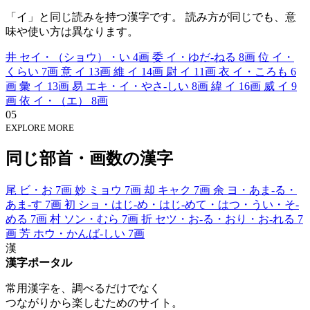
「イ」と同じ読みを持つ漢字です。 読み方が同じでも、意
味や使い方は異なります。
井
セイ・（ショウ）・い
4画
委
イ・ゆだ-ねる
8画
位
イ・
くらい
7画
意
イ
13画
維
イ
14画
尉
イ
11画
衣
イ・ころも
6
画
彙
イ
13画
易
エキ・イ・やさ-しい
8画
緯
イ
16画
威
イ
9
画
依
イ・（エ）
8画
05
EXPLORE MORE
同じ部首・画数の漢字
尾
ビ・お
7画
妙
ミョウ
7画
却
キャク
7画
余
ヨ・あま-る・
あま-す
7画
初
ショ・はじ-め・はじ-めて・はつ・うい・そ-
める
7画
村
ソン・むら
7画
折
セツ・お-る・おり・お-れる
7
画
芳
ホウ・かんば-しい
7画
漢
漢字ポータル
常用漢字を、調べるだけでなく
つながりから楽しむためのサイト。