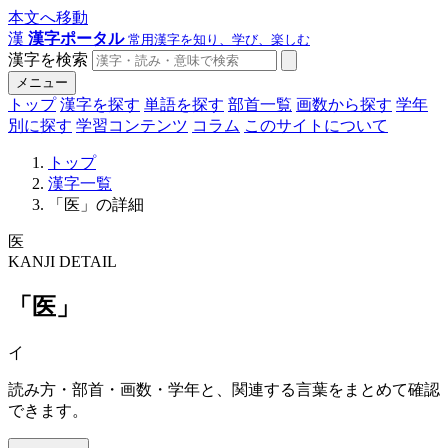
本文へ移動
漢
漢字ポータル
常用漢字を知り、学び、楽しむ
漢字を検索
メニュー
トップ
漢字を探す
単語を探す
部首一覧
画数から探す
学年
別に探す
学習コンテンツ
コラム
このサイトについて
トップ
漢字一覧
「医」の詳細
医
KANJI DETAIL
「医」
イ
読み方・部首・画数・学年と、関連する言葉をまとめて確認
できます。