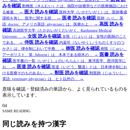
みを確認
勤務医（きんむい）とは、病院や診療所などの医療施設におけ
→
医大
読みを確認
る被雇…
医科大学（いかだいがく）は、医師養成
→
医者
読みを確認
課程を有し、医学に関する研…
医師（いし、英
→
高医
読みを
語: doctor、アメリカ英語: physician）は、医療およ…
確認
高雄医学大学（たかおいがくだいがく、Kaohsiung Medical
→
女医
読みを確認
Universit…
女医（じょい）は、女性の医師のこと
→
侍医
読みを確認
である。
内薬司（ないやくし/うちのくすりのつ
→
樹医
読みを確認
かさ）は、律令制において中務…
樹医（じゅい、
→
医書
読みを
アーボリスト、英: Arborist）は、木本である樹木の…
確認
医学書の一覧（いがくしょのいちらん）は、東洋医学、西洋医学に
→
医道
読みを確認
お…
医道（いどう、醫道）とは、日本律令制にお
→
獣医
読みを確認
ける医療そのものあるい…
獣医師（じゅういし、
→
英語: veterinary physician）は、ヒト以外の…
意味を確認・登録済みの単語から、よく見られているものを
表示しています。
04
SAME READING
同じ読みを持つ漢字