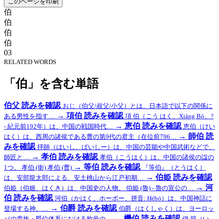
このページを印刷
伯
伯
伯
伯
03
RELATED WORDS
「伯」を含む単語
伯父
読みを確認
おじ（伯父/叔父/小父）とは、日本語で以下の関係に
→
項伯
読みを確認
ある男性を指す…
項 伯（こう はく、Xiàng Bó、?
→
恵伯
読みを確認
- 紀元前192年）は、中国の戦国時代…
恵伯（けい
→
師伯
読
はく）は、西周の諸侯である曹の第9代の君主（在位前796…
みを確認
拝師（はいし、ぱいしー）は、中国の芸能や中国武術などで、
→
孝伯
読みを確認
師匠と…
孝伯（こうはく）は、中国の諸侯の諡の
→
等伯
読みを確認
1つ。 孝伯 (衛) 孝伯 (曹)
『等伯』（とうはく）
→
伯姫
読みを確認
は、安部龍太郎による、安土桃山から江戸初期…
→
河
伯姫（伯姬、はくき）は、中国史の人物。 伯姫 (魯) - 魯の宣公の…
伯
読みを確認
河伯（かはく、ホーポー、拼音: Hébó）は、中国神話に
→
伯爵
読みを確認
登場する神。…
伯爵（はくしゃく）は、ヨーロッ
→
機伯
読みを確認
パの貴族・爵位体系における称号の…
伊 籍（い