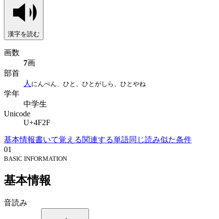
漢字を読む
画数
7
画
部首
人
にんべん、ひと、ひとがしら、ひとやね
学年
中学生
Unicode
U+4F2F
基本情報
書いて覚える
関連する単語
同じ読み
似た条件
01
BASIC INFORMATION
基本情報
音読み