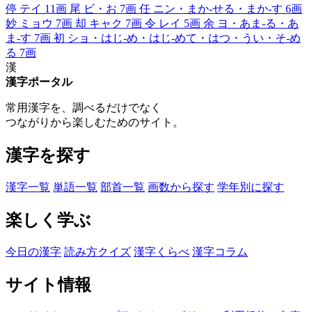
停
テイ
11画
尾
ビ・お
7画
任
ニン・まか-せる・まか-す
6画
妙
ミョウ
7画
却
キャク
7画
令
レイ
5画
余
ヨ・あま-る・あ
ま-す
7画
初
ショ・はじ-め・はじ-めて・はつ・うい・そ-め
る
7画
漢
漢字ポータル
常用漢字を、調べるだけでなく
つながりから楽しむためのサイト。
漢字を探す
漢字一覧
単語一覧
部首一覧
画数から探す
学年別に探す
楽しく学ぶ
今日の漢字
読み方クイズ
漢字くらべ
漢字コラム
サイト情報