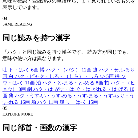
意味を確認・登録済みの単語から、よく見られているものを
表示しています。
04
SAME READING
同じ読みを持つ漢字
「ハク」と同じ読みを持つ漢字です。 読み方が同じでも、
意味や使い方は異なります。
吐
ト・は-く
6画
博
ハク・（バク）
12画
迫
ハク・せま-る
8
画
白
ハク・ビャク・しろ・（しら）・しろ-い
5画
掃
ソ
ウ・は-く
11画
泊
ハク・と-まる・と-める
8画
拍
ハク・（ヒ
ョウ）
8画
剝
ハク・は-がす・は-ぐ・は-がれる・は-げる
10
画
薄
ハク・うす-い・うす-める・うす-まる・うす-らぐ・う
す-れる
16画
舶
ハク
11画
履
リ・は-く
15画
05
EXPLORE MORE
同じ部首・画数の漢字