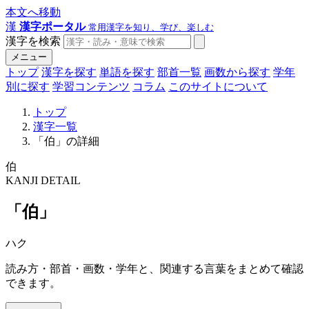
本文へ移動
漢
漢字ポータル
常用漢字を知り、学び、楽しむ
漢字を検索
メニュー
トップ
漢字を探す
単語を探す
部首一覧
画数から探す
学年
別に探す
学習コンテンツ
コラム
このサイトについて
トップ
漢字一覧
「伯」の詳細
伯
KANJI DETAIL
「伯」
ハク
読み方・部首・画数・学年と、関連する言葉をまとめて確認
できます。