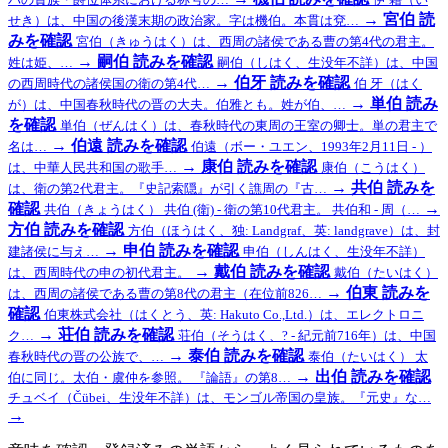
→
宮伯
読
せき）は、中国の後漢末期の政治家。字は機伯。本貫は兗…
みを確認
宮伯（きゅうはく）は、西周の諸侯である曹の第4代の君主。
→
嗣伯
読みを確認
姓は姫、…
嗣伯（しはく、生没年不詳）は、中国
→
伯牙
読みを確認
の西周時代の諸侯国の衛の第4代…
伯 牙（はく
→
単伯
読み
が）は、中国春秋時代の晋の大夫。伯雅とも。姓が伯、…
を確認
単伯（ぜんはく）は、春秋時代の東周の王室の卿士。単の君主で
→
伯遠
読みを確認
名は…
伯遠（ボー・ユエン、1993年2月11日 - ）
→
康伯
読みを確認
は、中華人民共和国の歌手…
康伯（こうはく）
→
共伯
読みを
は、衛の第2代君主。『史記索隠』が引く譙周の『古…
確認
→
共伯（きょうはく） 共伯 (衛) - 衛の第10代君主。 共伯和 - 周（…
方伯
読みを確認
方伯（ほうはく、独: Landgraf、英: landgrave）は、封
→
申伯
読みを確認
建諸侯に与え…
申伯（しんはく、生没年不詳）
→
戴伯
読みを確認
は、西周時代の申の初代君主。
戴伯（たいはく）
→
伯東
読みを
は、西周の諸侯である曹の第8代の君主（在位前826…
確認
伯東株式会社（はくとう、英: Hakuto Co.,Ltd.）は、エレクトロニ
→
荘伯
読みを確認
ク…
荘伯（そうはく、? - 紀元前716年）は、中国
→
泰伯
読みを確認
春秋時代の晋の公族で、…
泰伯（たいはく） 太
→
出伯
読みを確認
伯に同じ。太伯・虞仲を参照。 『論語』の第8…
チュベイ（Čübei、生没年不詳）は、モンゴル帝国の皇族。『元史』な…
→