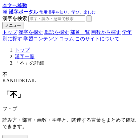
本文へ移動
漢
漢字ポータル
常用漢字を知り、学び、楽しむ
漢字を検索
メニュー
トップ
漢字を探す
単語を探す
部首一覧
画数から探す
学年
別に探す
学習コンテンツ
コラム
このサイトについて
トップ
漢字一覧
「不」の詳細
不
KANJI DETAIL
「不」
フ・ブ
読み方・部首・画数・学年と、関連する言葉をまとめて確認
できます。