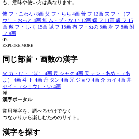
も、意味や使い方は異なります。
怖
フ・こわ-い
8画
父
フ・ちち
4画
普
フ
12画
夫
フ・（フ
ウ）・おっと
4画
無
ム・ブ・な-い
12画
婦
フ
11画
膚
フ
15
画
敷
フ・し-く
15画
賦
フ
15画
布
フ・ぬの
5画
府
フ
8画
附
フ
8画
05
EXPLORE MORE
同じ部首・画数の漢字
火
カ・ひ・（ほ）
4画
尺
シャク
4画
天
テン・あめ・（あ
ま）
4画
斗
ト
4画
丹
タン
4画
冗
ジョウ
4画
介
カイ
4画
井
セイ・（ショウ）・い
4画
漢
漢字ポータル
常用漢字を、調べるだけでなく
つながりから楽しむためのサイト。
漢字を探す