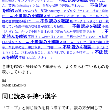
→
不妊
読みを確認
infidelity、インフィデリティ）と…
不妊（ふに
→
不倫
読み
ん、英語: Infertility）とは、自然な状態で妊娠に至れな…
を確認
姦通（かんつう、英語: adultery、アダルタリー）は、社会・道徳
→
不滅
読みを確認
に…
不滅（ふめつ） 不滅 - カール・ニールセン作
→
不作
読みを確認
曲の交響曲第4番 (ニ…
凶作（きょうさく）は、栽
→
不義
読みを確認
培している農作物の収穫量が通常より極端…
不義
→
不
（ふぎ）は、かつて中国と日本の律で定められた犯罪類型である…
渡
読みを確認
不渡り（ふわたり）とは、手形や小切手において支払期
→
不降
読みを確認
日を過ぎても…
不降（ふこう）は、夏朝の第11代
→
不浄
読みを確認
帝。帝孔甲の父。弟は帝扃。『竹書…
不浄（ふじ
→
不破
読
ょう）とは、汚れがあること。また汚れていることを指す…
みを確認
→
不破（ふば、ふわ）
意味を確認・登録済みの単語から、よく見られているものを
表示しています。
04
SAME READING
同じ読みを持つ漢字
「フ・ブ」と同じ読みを持つ漢字です。 読み方が同じで