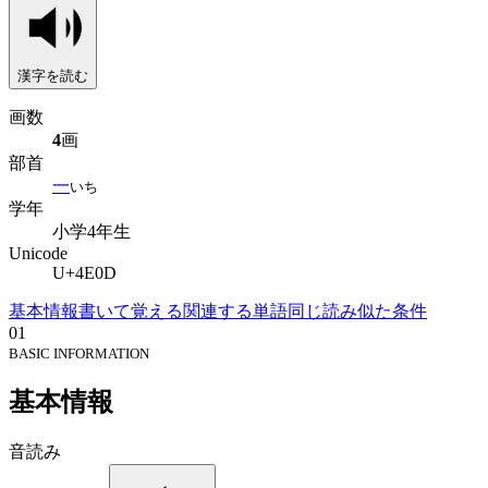
漢字を読む
画数
4
画
部首
一
いち
学年
小学4年生
Unicode
U+4E0D
基本情報
書いて覚える
関連する単語
同じ読み
似た条件
01
BASIC INFORMATION
基本情報
音読み