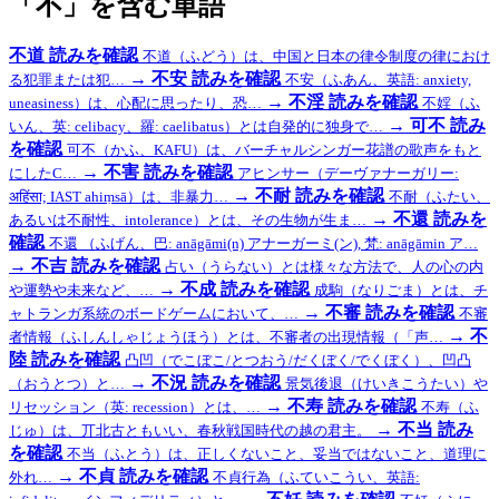
「不」を含む単語
不道
読みを確認
不道（ふどう）は、中国と日本の律令制度の律におけ
→
不安
読みを確認
る犯罪または犯…
不安（ふあん、英語: anxiety,
→
不淫
読みを確認
uneasiness）は、心配に思ったり、恐…
不婬（ふ
→
可不
読み
いん、英: celibacy、羅: caelibatus）とは自発的に独身で…
を確認
可不（かふ、KAFU）は、バーチャルシンガー花譜の歌声をもと
→
不害
読みを確認
にしたC…
アヒンサー（デーヴァナーガリー:
→
不耐
読みを確認
अहिंसा; IAST ahiṃsā）は、非暴力…
不耐（ふたい、
→
不還
読みを
あるいは不耐性、intolerance）とは、その生物が生ま…
確認
不還 （ふげん、巴: anāgāmi(n) アナーガーミ(ン), 梵: anāgāmin ア…
→
不吉
読みを確認
占い（うらない）とは様々な方法で、人の心の内
→
不成
読みを確認
や運勢や未来など、…
成駒（なりごま）とは、チ
→
不審
読みを確認
ャトランガ系統のボードゲームにおいて、…
不審
→
不
者情報（ふしんしゃじょうほう）とは、不審者の出現情報（「声…
陸
読みを確認
凸凹（でこぼこ/とつおう/だくぼく/でくぼく）、凹凸
→
不況
読みを確認
（おうとつ）と…
景気後退（けいきこうたい）や
→
不寿
読みを確認
リセッション（英: recession）とは、…
不寿（ふ
→
不当
読み
じゅ）は、丌北古ともいい、春秋戦国時代の越の君主。
を確認
不当（ふとう）は、正しくないこと、妥当ではないこと、道理に
→
不貞
読みを確認
外れ…
不貞行為（ふていこうい、英語: