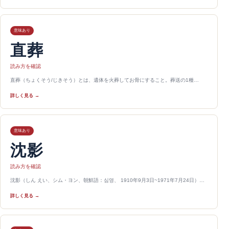
意味あり
直葬
読み方を確認
直葬（ちょくそう/じきそう）とは、遺体を火葬してお骨にすること。葬送の1種…
詳しく見る →
意味あり
沈影
読み方を確認
沈影（しん えい、シム・ヨン、朝鮮語：심영、 1910年9月3日~1971年7月24日）…
詳しく見る →