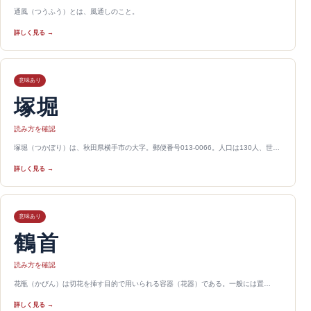
通風（つうふう）とは、風通しのこと。
詳しく見る →
意味あり
塚堀
読み方を確認
塚堀（つかぼり）は、秋田県横手市の大字。郵便番号013-0066。人口は130人、世…
詳しく見る →
意味あり
鶴首
読み方を確認
花瓶（かびん）は切花を挿す目的で用いられる容器（花器）である。一般には置…
詳しく見る →