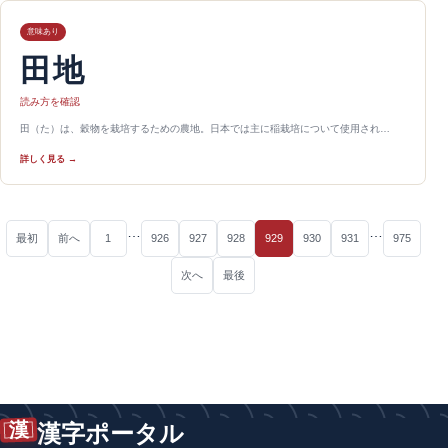
意味あり
田地
読み方を確認
田（た）は、穀物を栽培するための農地。日本では主に稲栽培について使用され…
詳しく見る →
…
…
最初
前へ
1
926
927
928
929
930
931
975
次へ
最後
漢
漢字ポータル