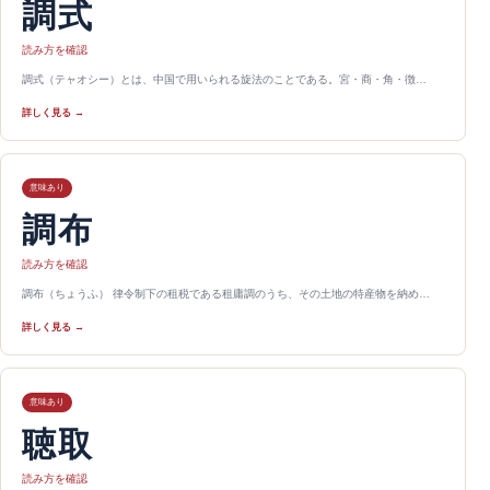
調式
読み方を確認
調式（テャオシー）とは、中国で用いられる旋法のことである。宮・商・角・徴…
詳しく見る →
意味あり
調布
読み方を確認
調布（ちょうふ） 律令制下の租税である租庸調のうち、その土地の特産物を納め…
詳しく見る →
意味あり
聴取
読み方を確認