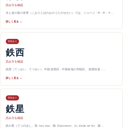
読み方を確認
氷と炎の歌の世界（こおりとほのおのうたのせかい）では、ジョージ・R・R・マ…
詳しく見る →
意味あり
鉄西
読み方を確認
鉄西（てっせい、てつせい） 中国 鉄西区 - 中国各地の市轄区。 鉄西街道 - …
詳しく見る →
意味あり
鉄星
読み方を確認
鉄の星（てつのほし、英: iron star、独: Eisenstern、仏: étoile de fer、露:…