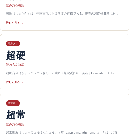
読み方を確認
朝歌（ちょうか）は、中国古代における衛の首都である。現在の河南省淇県にあ…
詳しく見る →
意味あり
超硬
読み方を確認
超硬合金（ちょうこうごうきん、正式名；超硬質合金、英名；Cemented Carbide…
詳しく見る →
意味あり
超常
読み方を確認
超常現象（ちょうじょうげんしょう、（英: paranormal phenomena）とは、現在…