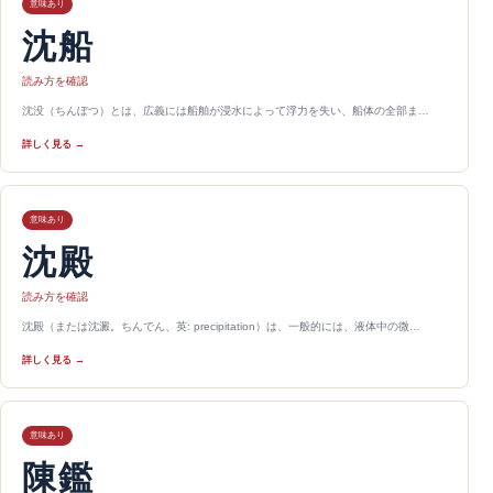
意味あり
沈船
読み方を確認
沈没（ちんぼつ）とは、広義には船舶が浸水によって浮力を失い、船体の全部ま…
詳しく見る →
意味あり
沈殿
読み方を確認
沈殿（または沈澱。ちんでん、英: precipitation）は、一般的には、液体中の微…
詳しく見る →
意味あり
陳鑑