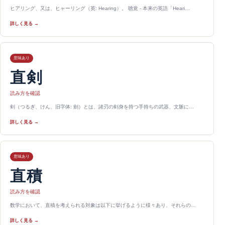
ヒアリング、又は、ヒャーリング（英: Hearing）。 聴覚 - 本来の英語「Heari…
詳しく見る →
意味あり
直剣
読み方を確認
剣（つるぎ、けん、旧字体: 劍）とは、諸刃の剣身を持つ手持ちの武器、文脈に…
詳しく見る →
意味あり
直積
読み方を確認
数学において、直積を考えられる対象は以下に挙げるように様々あり、それらの…
詳しく見る →