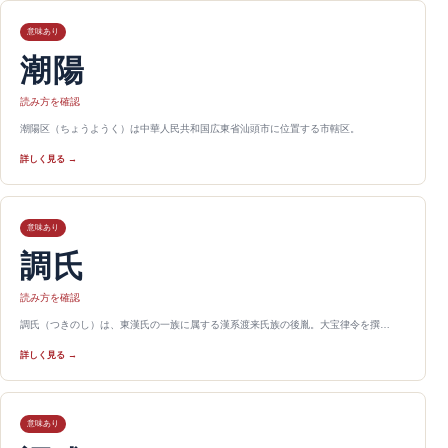
意味あり
潮陽
読み方を確認
潮陽区（ちょうようく）は中華人民共和国広東省汕頭市に位置する市轄区。
詳しく見る →
意味あり
調氏
読み方を確認
調氏（つきのし）は、東漢氏の一族に属する漢系渡来氏族の後胤。大宝律令を撰…
詳しく見る →
意味あり