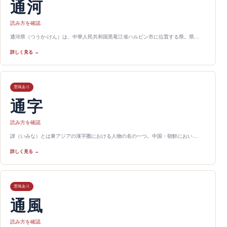
通河
読み方を確認
通河県（つうか-けん）は、中華人民共和国黒竜江省ハルビン市に位置する県。県…
詳しく見る →
意味あり
通字
読み方を確認
諱（いみな）とは東アジアの漢字圏における人物の名の一つ。中国・朝鮮におい…
詳しく見る →
意味あり
通風
読み方を確認