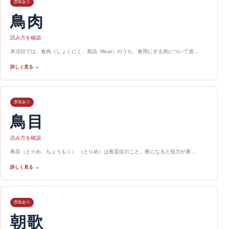
意味あり
鳥肉
読み方を確認
本項目では、食肉（しょくにく、英語: Meat）のうち、食用にする肉について述…
詳しく見る →
意味あり
鳥目
読み方を確認
鳥目（とりめ、ちょうもく） （とりめ）は夜盲症のこと。夜になると視力が著…
詳しく見る →
意味あり
朝歌