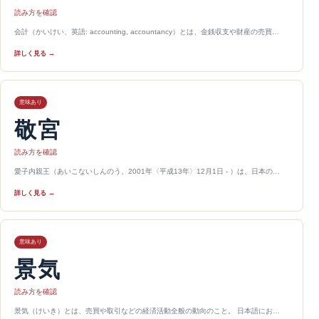
読み方を確認
会計（かいけい、英語: accounting, accountancy）とは、金銭収支や財産の売買…
詳しく見る →
意味あり
敬宮
読み方を確認
愛子内親王（あいこないしんのう、2001年〈平成13年〉12月1日 - ）は、日本の…
詳しく見る →
意味あり
景気
読み方を確認
景気（けいき）とは、売買や取引などの経済活動全般の動向のこと。 日本語にお…