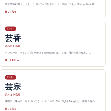
東京芸術劇場（とうきょうげいじゅつげきじょう、英語：Tokyo Metropolitan Th…
詳しく見る →
意味あり
芸香
読み方を確認
ヘンルーダ（オランダ語: wijnruit [ˈʋɛinrœyt]）は、ミカン科の常緑小低木。…
詳しく見る →
意味あり
芸宗
読み方を確認
陳芸宗（陳藝宗、ちんげいそう、ベトナム語: Trần Nghệ Tông）は、陳朝大越の…
詳しく見る →