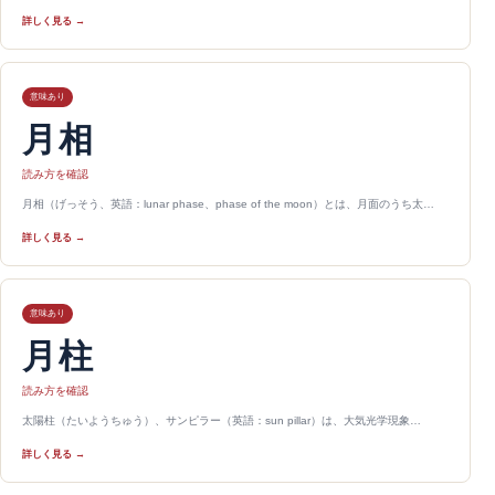
詳しく見る →
意味あり
月相
読み方を確認
月相（げっそう、英語：lunar phase、phase of the moon）とは、月面のうち太…
詳しく見る →
意味あり
月柱
読み方を確認
太陽柱（たいようちゅう）、サンピラー（英語：sun pillar）は、大気光学現象…
詳しく見る →