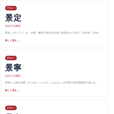
意味あり
景定
読み方を確認
景定（けいてい）は、中国・南宋の理宗の治世に使用された元号。1260年 - 1264…
詳しく見る →
意味あり
景寧
読み方を確認
景寧シェ族自治県（けいねい-シェぞく-じちけん）は中華人民共和国浙江省に位…
詳しく見る →
意味あり