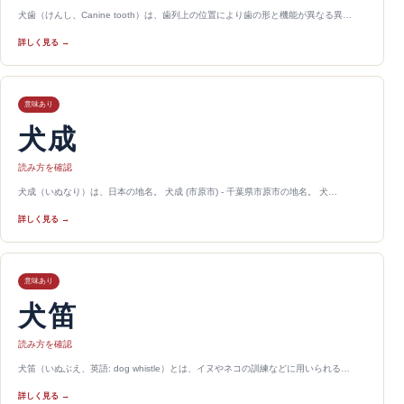
犬歯（けんし、Canine tooth）は、歯列上の位置により歯の形と機能が異なる異…
詳しく見る →
意味あり
犬成
読み方を確認
犬成（いぬなり）は、日本の地名。 犬成 (市原市) - 千葉県市原市の地名。 犬…
詳しく見る →
意味あり
犬笛
読み方を確認
犬笛（いぬぶえ、英語: dog whistle）とは、イヌやネコの訓練などに用いられる…
詳しく見る →