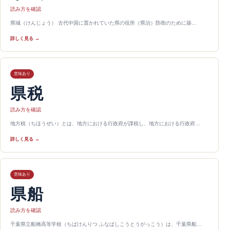
読み方を確認
県城（けんじょう） 古代中国に置かれていた県の役所（県治）防衛のために築…
詳しく見る →
意味あり
県税
読み方を確認
地方税（ちほうぜい）とは、地方における行政府が課税し、地方における行政府…
詳しく見る →
意味あり
県船
読み方を確認
千葉県立船橋高等学校（ちばけんりつ ふなばしこうとうがっこう）は、千葉県船…