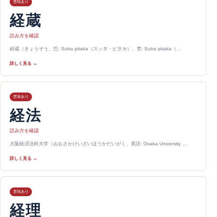
意味あり
経蔵
読み方を確認
経蔵（きょうぞう、巴: Sutta pitaka（スッタ・ピタカ）、梵: Sutra pitaka（…
詳しく見る →
意味あり
経法
読み方を確認
大阪経済法科大学（おおさかけいざいほうかだいがく、英語: Osaka University …
詳しく見る →
意味あり
経理