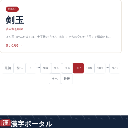
意味あり
剣玉
読み方を確認
けん玉（けんだま）は、十字状の「けん（剣）」と穴の空いた「玉」で構成され…
詳しく見る →
…
…
最初
前へ
1
904
905
906
907
908
909
973
次へ
最後
漢
漢字ポータル