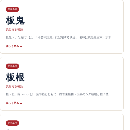
意味あり
板鬼
読み方を確認
板鬼（いたおに）は、『今昔物語集』に登場する妖怪。 名称は妖怪漫画家・水木…
詳しく見る →
意味あり
板根
読み方を確認
根（ね、英: root）は、葉や茎とともに、維管束植物（広義のシダ植物と種子植…
詳しく見る →
意味あり