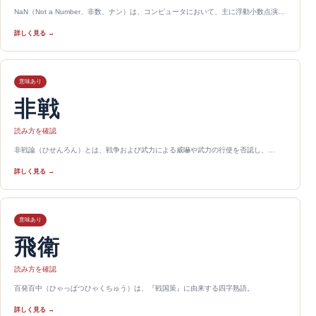
NaN（Not a Number、非数、ナン）は、コンピュータにおいて、主に浮動小数点演…
詳しく見る →
意味あり
非戦
読み方を確認
非戦論（ひせんろん）とは、戦争および武力による威嚇や武力の行使を否認し、…
詳しく見る →
意味あり
飛衛
読み方を確認
百発百中（ひゃっぱつひゃくちゅう）は、『戦国策』に由来する四字熟語。
詳しく見る →