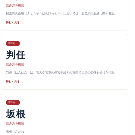
読み方を確認
競走馬の血統（きょうそうばのけっとう）においては、競走馬の血統に関する記…
詳しく見る →
意味あり
判任
読み方を確認
判任（はんにん）は、官人や官吏の任官手続きの種類で天皇の委任を受けた行政…
詳しく見る →
意味あり
坂根
読み方を確認
坂根（さかね）