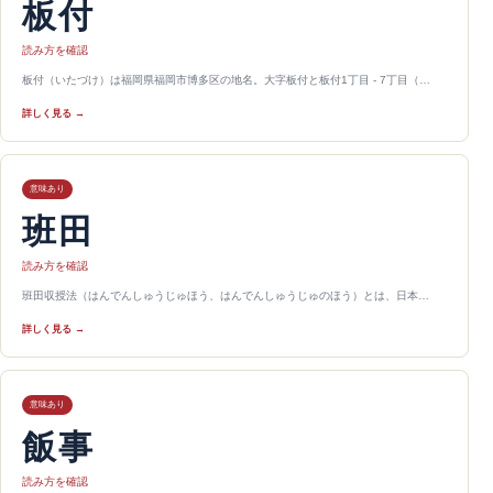
板付
読み方を確認
板付（いたづけ）は福岡県福岡市博多区の地名。大字板付と板付1丁目 - 7丁目（…
詳しく見る →
意味あり
班田
読み方を確認
班田収授法（はんでんしゅうじゅほう、はんでんしゅうじゅのほう）とは、日本…
詳しく見る →
意味あり
飯事
読み方を確認