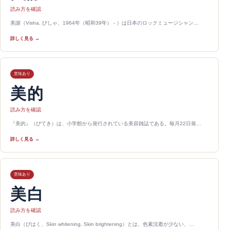
読み方を確認
美謝（Visha, びしゃ、1964年（昭和39年） - ）は日本のロックミュージシャン…
詳しく見る →
意味あり
美的
読み方を確認
『美的』（びてき）は、小学館から発行されている美容雑誌である。毎月22日発…
詳しく見る →
意味あり
美白
読み方を確認
美白（びはく、Skin whitening, Skin brightening）とは、色素沈着が少ない、…