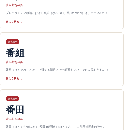
読み方を確認
プログラミング用語における番兵（ばんぺい、英: sentinel）は、データの終了…
詳しく見る →
意味あり
番組
読み方を確認
番組（ばんぐみ）とは、 上演する演目とその順番および、それを記したもの（…
詳しく見る →
意味あり
番田
読み方を確認
番田（ばんでん/ばんだ） 番田 (鶴岡市)（ばんでん） - 山形県鶴岡市の地名。…