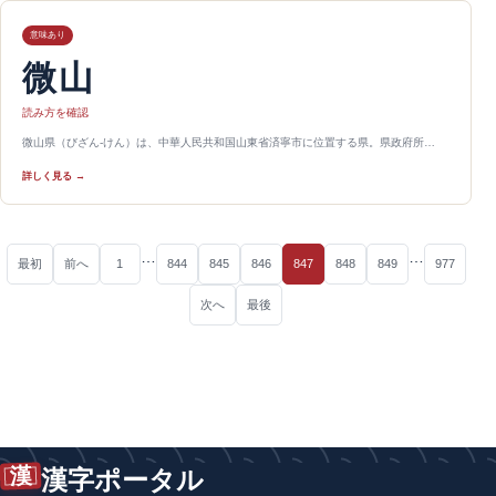
意味あり
微山
読み方を確認
微山県（びざん-けん）は、中華人民共和国山東省済寧市に位置する県。県政府所…
詳しく見る →
…
…
最初
前へ
1
844
845
846
847
848
849
977
次へ
最後
漢
漢字ポータル