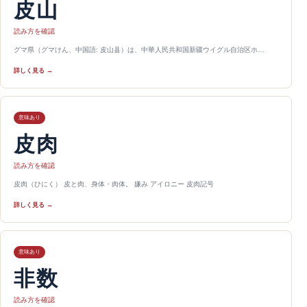
皮山
読み方を確認
グマ県（グマけん、中国語: 皮山县）は、中華人民共和国新疆ウイグル自治区ホ…
詳しく見る →
意味あり
皮肉
読み方を確認
皮肉（ひにく） 皮と肉、身体・肉体。 嫌み アイロニー 皮肉記号
詳しく見る →
意味あり
非数
読み方を確認