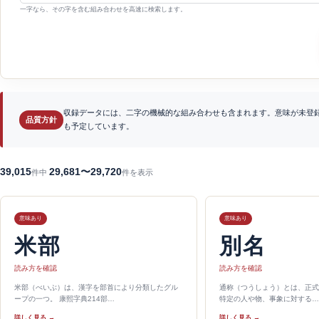
一字なら、その字を含む組み合わせを高速に検索します。
収録データには、二字の機械的な組み合わせも含まれます。意味が未登
品質方針
も予定しています。
39,015
29,681〜29,720
件中
件を表示
意味あり
意味あり
米部
別名
読み方を確認
読み方を確認
米部（べいぶ）は、漢字を部首により分類したグル
通称（つうしょう）とは、正式
ープの一つ。 康熙字典214部…
特定の人や物、事象に対する…
詳しく見る →
詳しく見る →