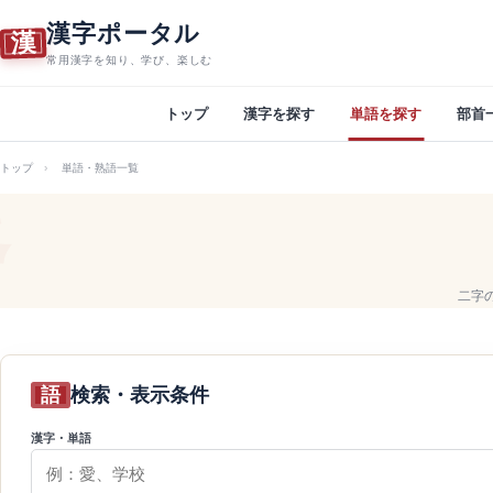
漢字ポータル
漢
常用漢字を知り、学び、楽しむ
トップ
漢字を探す
単語を探す
部首
トップ
単語・熟語一覧
二字
語
検索・表示条件
漢字・単語