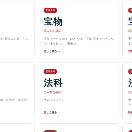
意味あり
宝物
読み方を確認
読
人名 日本人の姓。主に
宝物（たからもの、ほうもつ） 宝物 宝物（たからも
宝
の、ほうもつ） - 価値の…
本
詳しく見る →
詳
意味あり
法科
読み方を確認
読
僧。道武帝・明元帝2
法科（ほうか）。
太
う
詳しく見る →
詳