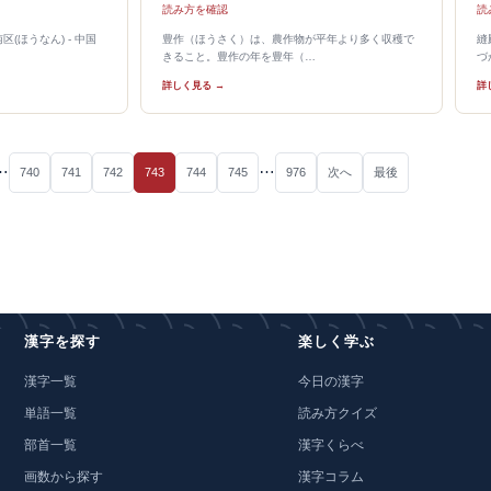
読み方を確認
読
(ほうなん) - 中国
豊作（ほうさく）は、農作物が平年より多く収穫で
縫
きること。豊作の年を豊年（…
づ
詳しく見る →
詳
…
…
740
741
742
743
744
745
976
次へ
最後
漢字を探す
楽しく学ぶ
漢字一覧
今日の漢字
単語一覧
読み方クイズ
部首一覧
漢字くらべ
画数から探す
漢字コラム