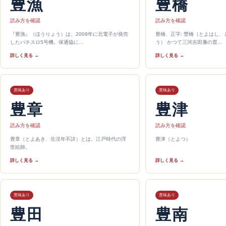
豊漁
豊橋
読み方を確認
読み方を確認
『豊漁』（ほうりょう）は、2008年に北電子が発売
豊橋、正字: 豐橋（とよはし
したパチスロ5号機。保通協に…
う） かつて三河吉田藩の置…
詳しく見る →
詳しく見る →
意味あり
意味あり
豊章
豊津
読み方を確認
読み方を確認
豊章（とよあき、生没年不詳）とは、江戸時代の浮
豊津（とよつ）
世絵師。
詳しく見る →
詳しく見る →
意味あり
意味あり
豊田
豊南