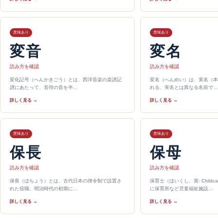
意味あり
意味あり
変音
変名
読み方を確認
読み方を確認
変化記号（へんかきごう）とは、西洋音楽の楽譜記
変名（へんめい）は、実名（本
譜にあたって、音符の音を半…
れる、実名とは異なる名前で…
詳しく見る →
詳しく見る →
意味あり
意味あり
保長
保母
読み方を確認
読み方を確認
保長（ほちょう）とは、古代日本の律令制で設置さ
保育士（ほいくし、英: Childca
れた役職、明治時代の初期に…
に保育所など児童福祉施設…
詳しく見る →
詳しく見る →