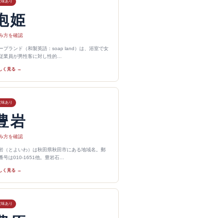
意味あり
泡姫
み方を確認
ープランド（和製英語：soap land）は、浴室で女
従業員が男性客に対し性的…
しく見る →
意味あり
豊岩
み方を確認
岩（とよいわ）は秋田県秋田市にある地域名。郵
番号は010-1651他。豊岩石…
しく見る →
意味あり