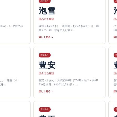
意味あり
泡雪
読み方を確認
読
cakra）は、仏陀の説
淡雪（あわゆき）、淡雪羹（あわゆきかん）は、和
ソ
菓子の一種。水を加えた寒天…
性
詳しく見る →
詳
意味あり
豊安
読み方を確認
読
）は、「報告（す
豊安（ぶあん、天平宝字8年（764年）頃？ - 承和7
豊
意味…
年9月13日（840年10月11日）…
便
詳しく見る →
詳
意味あり