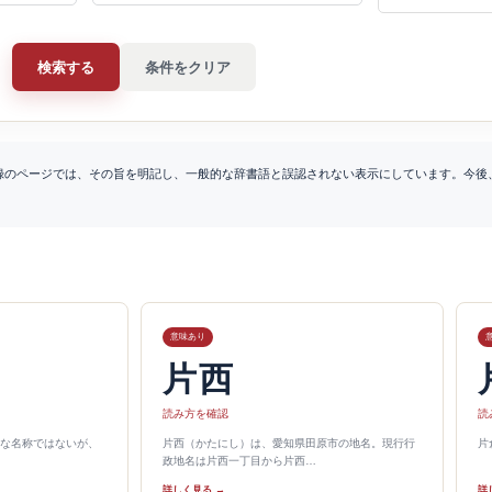
検索する
条件をクリア
録のページでは、その旨を明記し、一般的な辞書語と誤認されない表示にしています。今後
意味あり
片西
読み方を確認
読
な名称ではないが、
片西（かたにし）は、愛知県田原市の地名。現行行
片
政地名は片西一丁目から片西…
詳しく見る →
詳