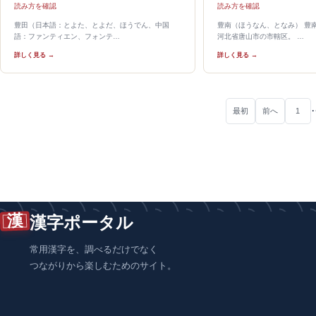
読み方を確認
読み方を確認
豊田（日本語：とよた、とよだ、ほうでん、中国
豊南（ほうなん、となみ） 豊南区
語：ファンティエン、フォンテ…
河北省唐山市の市轄区。 …
詳しく見る →
詳しく見る →
最初
前へ
1
漢
漢字ポータル
常用漢字を、調べるだけでなく
つながりから楽しむためのサイト。