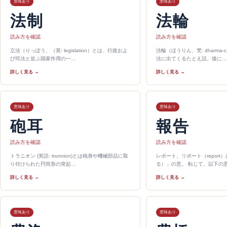
意味あり
意味あり
法制
法輪
読み方を確認
読み方を確認
立法（りっぽう、（英: legislation）とは、行政およ
法輪（ほうりん、梵: dharma-
び司法と並ぶ国家作用の一…
法に出てくるたとえ話。後に…
詳しく見る →
詳しく見る →
意味あり
意味あり
砲耳
報告
読み方を確認
読み方を確認
トラニオン (英語: trunnion)とは砲身や機械部品に取
レポート、リポート（report
り付けられた円筒形の突起…
る）」の意。 転じて、以下の
詳しく見る →
詳しく見る →
意味あり
意味あり