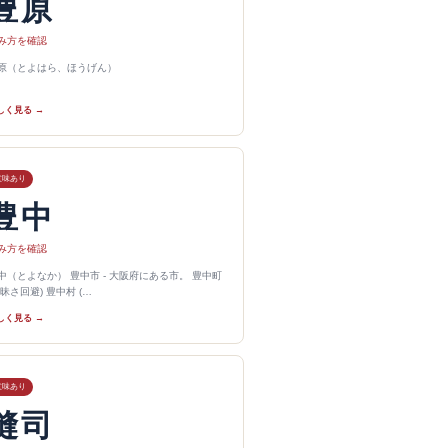
豊原
み方を確認
原（とよはら、ほうげん）
しく見る →
意味あり
豊中
み方を確認
中（とよなか） 豊中市 - 大阪府にある市。 豊中町
曖昧さ回避) 豊中村 (…
しく見る →
意味あり
縫司