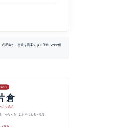
、利用者から意味を提案できる仕組みの整備
意味あり
片倉
み方を確認
倉（かたくら）は日本の地名・姓等。
しく見る →