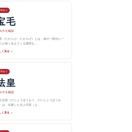
意味あり
宝毛
み方を確認
毛（たからけ、たからげ）とは、体の一部分に一
だけ長く生えてくる透明も…
しく見る →
意味あり
法皇
み方を確認
上法皇（だじょうほうおう、だいじょうほうお
）は、出家した太上天皇（上…
しく見る →