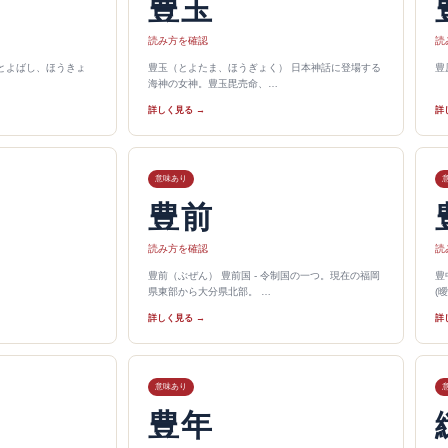
豊玉
読み方を確認
読
、とよばし、ほうきょ
豊玉（とよたま、ほうぎょく） 日本神話に登場する
豊
海神の女神。豊玉毘売命、…
詳しく見る →
詳
意味あり
豊前
読み方を確認
読
豊前（ぶぜん） 豊前国 - 令制国の一つ。現在の福岡
豊
県東部から大分県北部。 …
(
詳しく見る →
詳
意味あり
豊年