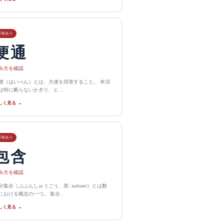
意味あり
便通
み方を確認
便（はいべん）とは、大便を排泄すること。 本項
は特に断らないかぎり、ヒ…
しく見る →
意味あり
包含
み方を確認
分集合（ぶぶんしゅうごう、英: subset）とは数
における概念の一つ。 集合…
しく見る →