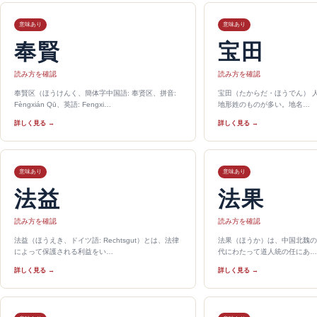
意味あり
意味あり
奉賢
宝田
読み方を確認
読み方を確認
奉賢区（ほうけんく、簡体字中国語: 奉贤区、拼音:
宝田（たからだ・ほうでん） 
Fèngxián Qū、英語: Fengxi…
地形姓のものが多い。地名…
詳しく見る →
詳しく見る →
意味あり
意味あり
法益
法果
読み方を確認
読み方を確認
法益（ほうえき、ドイツ語: Rechtsgut）とは、法律
法果（ほうか）は、中国北魏の
によって保護される利益をい…
代にわたって道人統の任にあ…
詳しく見る →
詳しく見る →