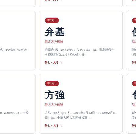
意味あり
弁基
読み方を確認
読
名）の代わりに使わ
春日倉 老（かすがのくら の おゆ）は、飛鳥時代か
排
ら奈良時代にかけての僧・貴…
で
詳しく見る →
詳
意味あり
方強
読み方を確認
読
re Worker）は、一般
方強（ほう きょう、1912年2月13日 - 2012年2月8
部
日）は、中華人民共和国解放軍…
学
詳しく見る →
詳