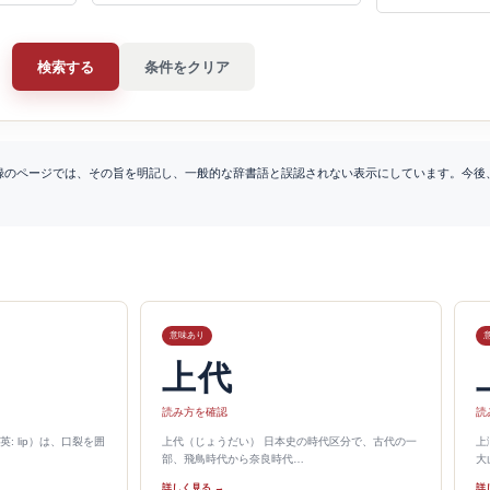
検索する
条件をクリア
録のページでは、その旨を明記し、一般的な辞書語と誤認されない表示にしています。今後
意味あり
上代
読み方を確認
読
 lip）は、口裂を囲
上代（じょうだい） 日本史の時代区分で、古代の一
上
部、飛鳥時代から奈良時代…
大
詳しく見る →
詳