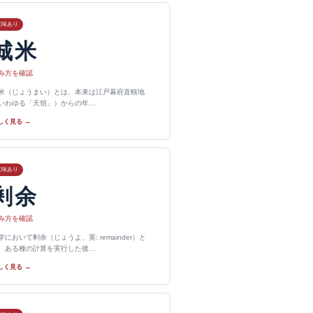
意味あり
城米
み方を確認
米（じょうまい）とは、本来は江戸幕府直轄地
いわゆる「天領」）からの年…
しく見る →
意味あり
剰余
み方を確認
学において剰余（じょうよ、英: remainder）と
、ある種の計算を実行した後…
しく見る →