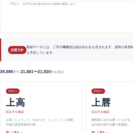
一字なら、その字を含む組み合わせを高速に検索します。
収録データには、二字の機械的な組み合わせも含まれます。意味が未登
品質方針
も予定しています。
39,086
21,881〜21,920
件中
件を表示
意味あり
意味あり
上高
上唇
読み方を確認
読み方を確認
上高（じょうこう、かみたか） じょうこう 上高県 -
哺乳類における唇（くちびる、英:
中国江西省宜春市の県。 …
み口腔の前方を覆う軟部組…
詳しく見る →
詳しく見る →