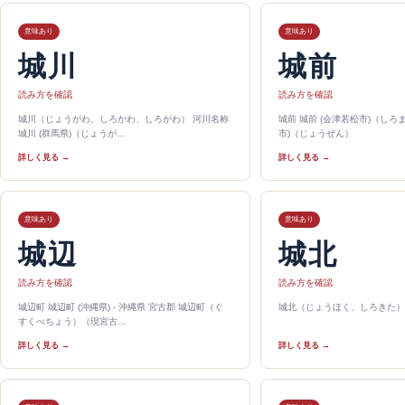
意味あり
意味あり
城川
城前
読み方を確認
読み方を確認
城川（じょうがわ、しろかわ、しろがわ） 河川名称
城前 城前 (会津若松市)（しろま
城川 (群馬県)（じょうが…
市)（じょうぜん）
詳しく見る →
詳しく見る →
意味あり
意味あり
城辺
城北
読み方を確認
読み方を確認
城辺町 城辺町 (沖縄県) - 沖縄県 宮古郡 城辺町（ぐ
城北（じょうほく、しろきた）
すくべちょう）（現宮古…
詳しく見る →
詳しく見る →