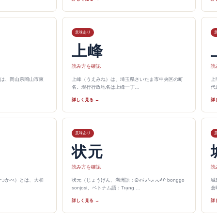
意味あり
上峰
読み方を確認
読
は、岡山県岡山市東
上峰（うえみね）は、埼玉県さいたま市中央区の町
上
名。現行行政地名は上峰一丁…
代
詳しく見る →
詳
意味あり
状元
読み方を確認
読
つかべ）とは、大和
状元（じょうげん、満洲語：ᠪᠣᠩᡤᠣᠰᠣᠨᠵᠣᠰᡳ bonggo
城
sonjosi、ベトナム語：Trạng …
倉
詳しく見る →
詳