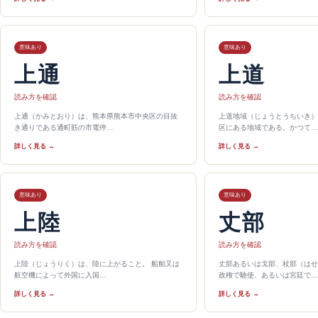
意味あり
意味あり
上通
上道
読み方を確認
読み方を確認
上通（かみとおり）は、熊本県熊本市中央区の目抜
上道地域（じょうとうちいき）
き通りである通町筋の市電停…
区にある地域である。かつて…
詳しく見る →
詳しく見る →
意味あり
意味あり
上陸
丈部
読み方を確認
読み方を確認
上陸（じょうりく）は、陸に上がること。 船舶又は
丈部あるいは戈部、杖部（はせ
航空機によって外国に入国…
政権で馳使、あるいは宮廷で…
詳しく見る →
詳しく見る →