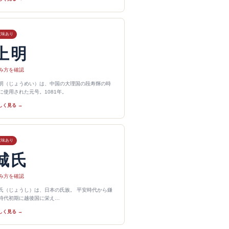
意味あり
上明
み方を確認
明（じょうめい）は、中国の大理国の段寿輝の時
に使用された元号。1081年。
しく見る →
意味あり
城氏
み方を確認
氏（じょうし）は、日本の氏族。 平安時代から鎌
時代初期に越後国に栄え…
しく見る →