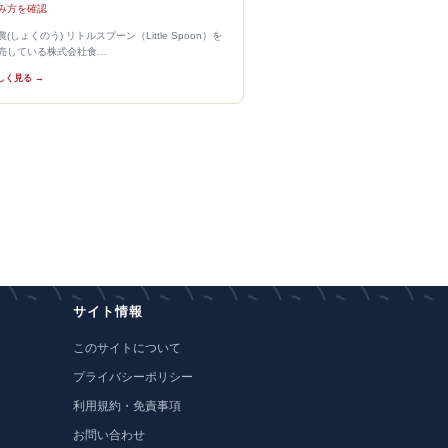
み方を確認
農(しょくのう) リトルスプーン（Little Spoon）を
売している株式会社食…
しく見る →
サイト情報
このサイトについて
プライバシーポリシー
利用規約・免責事項
お問い合わせ