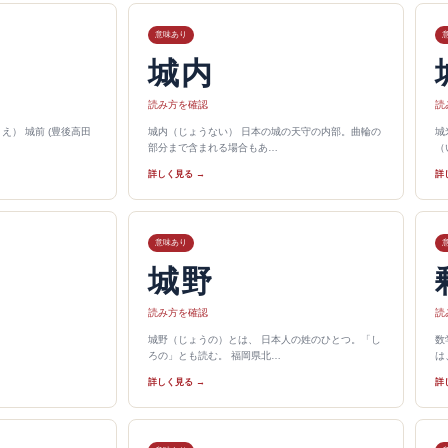
意味あり
城内
読み方を確認
読
え） 城前 (豊後高田
城内（じょうない） 日本の城の天守の内部。曲輪の
城
部分まで含まれる場合もあ…
（
詳しく見る →
詳
意味あり
城野
読み方を確認
読
城野（じょうの）とは、 日本人の姓のひとつ。「し
数
ろの」とも読む。 福岡県北…
は
詳しく見る →
詳