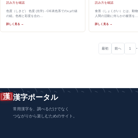
読み方を確認
読み方を確認
色度（しきど） 色度 (光学) - CIE表色系でのx,yの値
食害（しょくがい）とは、動物
の組。色相と彩度を合わ…
人間の活動に何らかの被害を…
詳しく見る →
詳しく見る →
最初
前へ
1
漢
漢字ポータル
常用漢字を、調べるだけでなく
つながりから楽しむためのサイト。