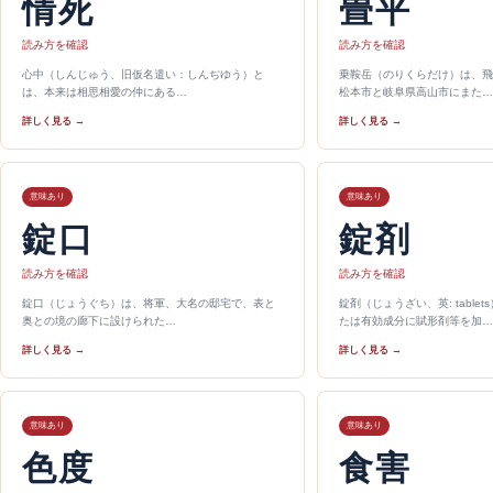
情死
畳平
読み方を確認
読み方を確認
心中（しんじゅう、旧仮名遣い：しんぢゆう）と
乗鞍岳（のりくらだけ）は、飛
は、本来は相思相愛の仲にある…
松本市と岐阜県高山市にまた…
詳しく見る →
詳しく見る →
意味あり
意味あり
錠口
錠剤
読み方を確認
読み方を確認
錠口（じょうぐち）は、将軍、大名の邸宅で、表と
錠剤（じょうざい、英: table
奥との境の廊下に設けられた…
たは有効成分に賦形剤等を加…
詳しく見る →
詳しく見る →
意味あり
意味あり
色度
食害