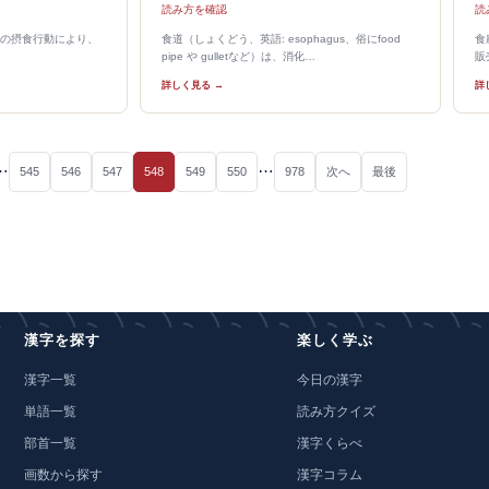
読み方を確認
読
の摂食行動により、
食道（しょくどう、英語: esophagus、俗にfood
食
pipe や gulletなど）は、消化…
販
詳しく見る →
詳
…
…
545
546
547
548
549
550
978
次へ
最後
漢字を探す
楽しく学ぶ
漢字一覧
今日の漢字
単語一覧
読み方クイズ
部首一覧
漢字くらべ
画数から探す
漢字コラム