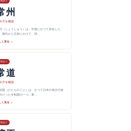
意味あり
常州
み方を確認
州（じょうしゅう）は、中国にかつて存在した
。隋代から元初にかけて、現…
しく見る →
意味あり
常道
み方を確認
陸国（ひたちのくに）は、かつて日本の地方行政
分だった令制国の一つ。東…
しく見る →
意味あり