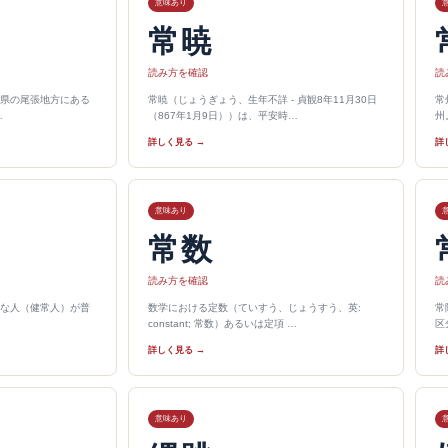
意味あり
常暁
読み方を確認
読
県の尾張地方にある
常暁（じょうぎょう、生年不詳 - 貞観8年11月30日
常
…
（867年1月9日））は、平安時…
州
詳しく見る →
詳
意味あり
常数
読み方を確認
読
な人（健常人）が普
数学における定数（ていすう、じょうすう、英:
常
constant; 常数）あるいは定項 …
区
詳しく見る →
詳
意味あり