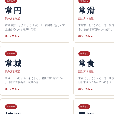
意味あり
意味あり
常円
常滑
読み方を確認
読み方を確認
前野 義詮（まえの よしまさ）は、戦国時代および安
常滑市（とこなめし）は、愛知
土桃山時代から江戸時代頃…
市。 知多半島西岸の中央部に
詳しく見る →
詳しく見る →
意味あり
意味あり
常城
常食
読み方を確認
読み方を確認
常城（つねじょう/つねき）は、備後国芦田郡にあっ
常食（じょうしょく）は、健康
た日本の古代山城。城跡の所…
段日常生活で食べているよう…
詳しく見る →
詳しく見る →
意味あり
意味あり