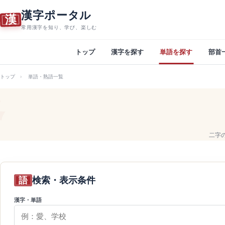
漢字ポータル
漢
常用漢字を知り、学び、楽しむ
トップ
漢字を探す
単語を探す
部首
トップ
単語・熟語一覧
二字
語
検索・表示条件
漢字・単語