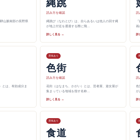
縄跳
読み方を確認
読
騨山脈南部の長野県
縄跳び（なわとび）は、自らあるいは他人の回す縄
『
が地上付近を通過する際に飛…
画
詳しく見る →
詳
意味あり
色街
読み方を確認
読
ts）とは、有効成分ま
花街（はなまち、かがい）とは、芸者屋、遊女屋が
色
集まっている地域を指す名称…
が
詳しく見る →
詳
意味あり
食道