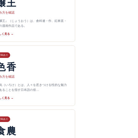
嬢王
み方を確認
嬢王』（じょうおう）は、倉科遼・作、紅林直・
の漫画作品である。
しく見る →
意味あり
色香
み方を確認
気（いろけ）とは、人々を惹きつける性的な魅力
あることを指す日本語の俗…
しく見る →
意味あり
食農