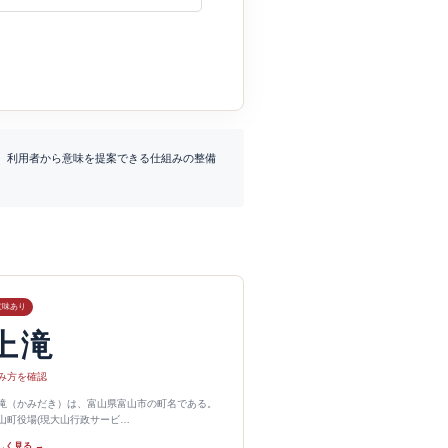
、利用者から意味を提案できる仕組みの整備
意味あり
上滝
み方を確認
滝（かみだき）は、富山県富山市の町名である。
山町役場(現大山行政サービ…
しく見る →