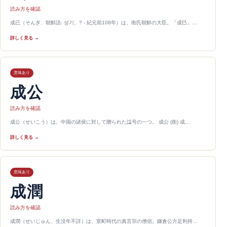
読み方を確認
成已（そんぎ、朝鮮語: 성기、? - 紀元前108年）は、衛氏朝鮮の大臣。「成巳」…
詳しく見る →
意味あり
成公
読み方を確認
成公（せいこう）は、中国の諸侯に対して贈られた諡号の一つ。 成公 (衛) 成…
詳しく見る →
意味あり
成潤
読み方を確認
成潤（せいじゅん、生没年不詳）は、室町時代の真言宗の僧侶。鎌倉公方足利持…