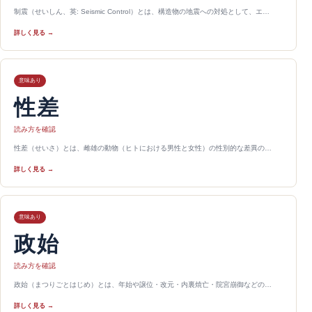
制震（せいしん、英: Seismic Control）とは、構造物の地震への対処として、エ…
詳しく見る →
意味あり
性差
読み方を確認
性差（せいさ）とは、雌雄の動物（ヒトにおける男性と女性）の性別的な差異の…
詳しく見る →
意味あり
政始
読み方を確認
政始（まつりごとはじめ）とは、年始や譲位・改元・内裏焼亡・院宮崩御などの…
詳しく見る →