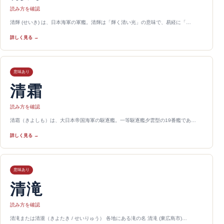
読み方を確認
清輝 (せいき) は、日本海軍の軍艦。清輝は「輝く清い光」の意味で、易経に「…
詳しく見る →
意味あり
清霜
読み方を確認
清霜（きよしも）は、大日本帝国海軍の駆逐艦。一等駆逐艦夕雲型の19番艦であ…
詳しく見る →
意味あり
清滝
読み方を確認
清滝または清瀧（きよたき / せいりゅう） 各地にある滝の名 清滝 (東広島市)…