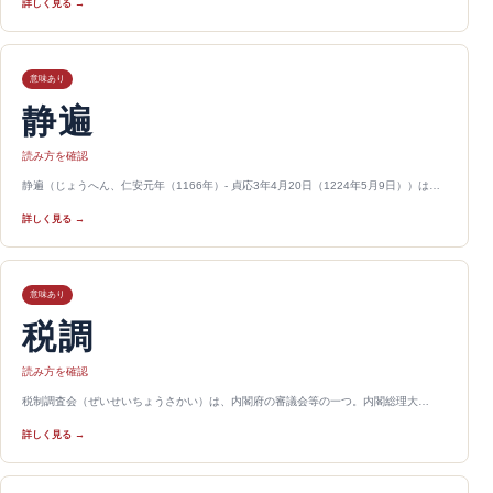
詳しく見る →
意味あり
静遍
読み方を確認
静遍（じょうへん、仁安元年（1166年）- 貞応3年4月20日（1224年5月9日））は…
詳しく見る →
意味あり
税調
読み方を確認
税制調査会（ぜいせいちょうさかい）は、内閣府の審議会等の一つ。内閣総理大…
詳しく見る →