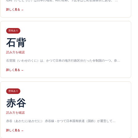
石峠（いしとうげ）は日本の地名、峠の名称。下記をはじめ全国各所にある。 …
詳しく見る →
意味あり
石背
読み方を確認
石背国（いわせのくに）は、かつて日本の地方行政区分だった令制国の一つ。奈…
詳しく見る →
意味あり
赤谷
読み方を確認
赤谷（あかたに/あかだに） 赤谷線 - かつて日本国有鉄道（国鉄）が運営して…
詳しく見る →