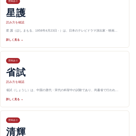
意味あり
星護
読み方を確認
星 護（ほし まもる、1958年4月23日 - ）は、日本のテレビドラマ演出家・映画…
詳しく見る →
意味あり
省試
読み方を確認
省試（しょうし）は、中国の唐代・宋代の科挙中の試験であり、尚書省で行われ…
詳しく見る →
意味あり
清輝