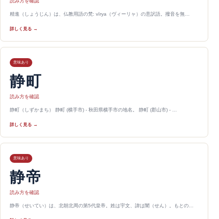
読み方を確認
精進（しょうじん）は、仏教用語の梵: vīrya（ヴィーリャ）の意訳語。撥音を無…
詳しく見る →
意味あり
静町
読み方を確認
静町（しずかまち） 静町 (横手市) - 秋田県横手市の地名。 静町 (郡山市) - …
詳しく見る →
意味あり
静帝
読み方を確認
静帝（せいてい）は、北朝北周の第5代皇帝。姓は宇文、諱は闡（せん）。もとの…