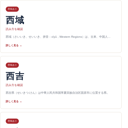
意味あり
西域
読み方を確認
西域（さいいき、せいいき、拼音：xīyù , Western Regions）は、古来、中国人…
詳しく見る →
意味あり
西吉
読み方を確認
西吉県（せいきつ-けん）は中華人民共和国寧夏回族自治区固原市に位置する県。
詳しく見る →
意味あり