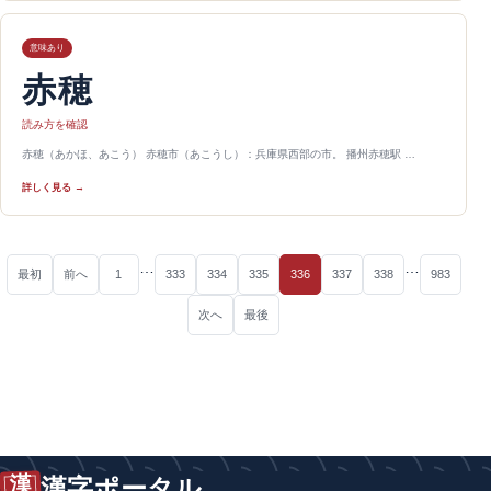
意味あり
赤穂
読み方を確認
赤穂（あかほ、あこう） 赤穂市（あこうし）：兵庫県西部の市。 播州赤穂駅 …
詳しく見る →
…
…
最初
前へ
1
333
334
335
336
337
338
983
次へ
最後
漢
漢字ポータル