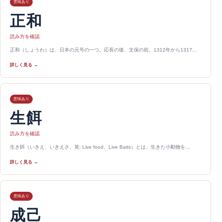
意味あり
正和
読み方を確認
正和（しょうわ）は、日本の元号の一つ。応長の後、文保の前。1312年から1317…
詳しく見る →
意味あり
生餌
読み方を確認
生き餌（いきえ、いきえさ、英: Live food、Live Baits）とは、生きた小動物を…
詳しく見る →
意味あり
成己