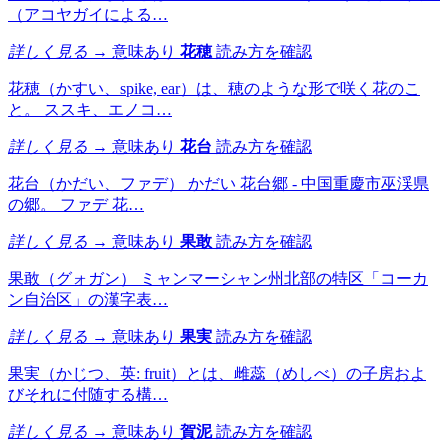
（アコヤガイによる…
詳しく見る →
意味あり
花穂
読み方を確認
花穂（かすい、spike, ear）は、穂のような形で咲く花のこ
と。 ススキ、エノコ…
詳しく見る →
意味あり
花台
読み方を確認
花台（かだい、ファデ） かだい 花台郷 - 中国重慶市巫渓県
の郷。 ファデ 花…
詳しく見る →
意味あり
果敢
読み方を確認
果敢（グォガン） ミャンマーシャン州北部の特区「コーカ
ン自治区」の漢字表…
詳しく見る →
意味あり
果実
読み方を確認
果実（かじつ、英: fruit）とは、雌蕊（めしべ）の子房およ
びそれに付随する構…
詳しく見る →
意味あり
賀泥
読み方を確認