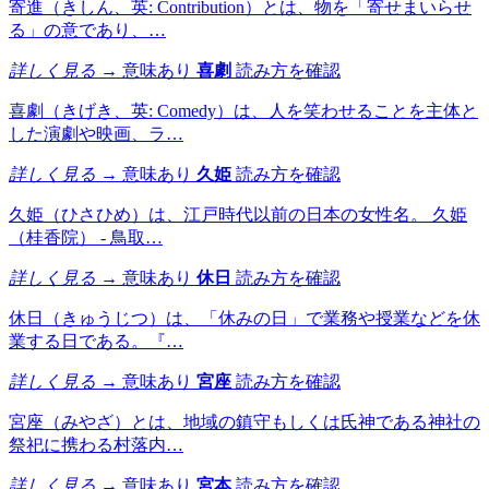
寄進（きしん、英: Contribution）とは、物を「寄せまいらせ
る」の意であり、…
詳しく見る →
意味あり
喜劇
読み方を確認
喜劇（きげき、英: Comedy）は、人を笑わせることを主体と
した演劇や映画、ラ…
詳しく見る →
意味あり
久姫
読み方を確認
久姫（ひさひめ）は、江戸時代以前の日本の女性名。 久姫
（桂香院） - 鳥取…
詳しく見る →
意味あり
休日
読み方を確認
休日（きゅうじつ）は、「休みの日」で業務や授業などを休
業する日である。『…
詳しく見る →
意味あり
宮座
読み方を確認
宮座（みやざ）とは、地域の鎮守もしくは氏神である神社の
祭祀に携わる村落内…
詳しく見る →
意味あり
宮本
読み方を確認