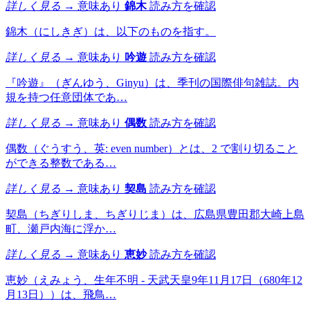
詳しく見る →
意味あり
錦木
読み方を確認
錦木（にしきぎ）は、以下のものを指す。
詳しく見る →
意味あり
吟遊
読み方を確認
『吟遊』（ぎんゆう、Ginyu）は、季刊の国際俳句雑誌。内
規を持つ任意団体であ…
詳しく見る →
意味あり
偶数
読み方を確認
偶数（ぐうすう、英: even number）とは、2 で割り切ること
ができる整数である…
詳しく見る →
意味あり
契島
読み方を確認
契島（ちぎりしま、ちぎりじま）は、広島県豊田郡大崎上島
町、瀬戸内海に浮か…
詳しく見る →
意味あり
恵妙
読み方を確認
恵妙（えみょう、生年不明 - 天武天皇9年11月17日（680年12
月13日））は、飛鳥…