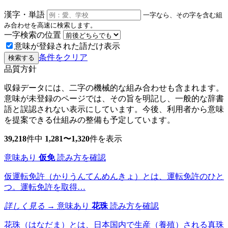
漢字・単語
一字なら、その字を含む組
み合わせを高速に検索します。
一字検索の位置
意味が登録された語だけ表示
条件をクリア
検索する
品質方針
収録データには、二字の機械的な組み合わせも含まれます。
意味が未登録のページでは、その旨を明記し、一般的な辞書
語と誤認されない表示にしています。今後、利用者から意味
を提案できる仕組みの整備も予定しています。
39,218
件中
1,281〜1,320
件を表示
意味あり
仮免
読み方を確認
仮運転免許（かりうんてんめんきょ）とは、運転免許のひと
つ。運転免許を取得…
詳しく見る →
意味あり
花珠
読み方を確認
花珠（はなだま）とは、日本国内で生産（養殖）される真珠