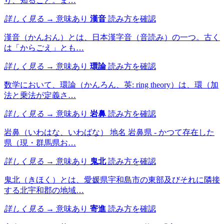
り、知ること。ま…
詳しく見る →
意味あり
漢音
読み方を確認
漢音（かんおん）とは、日本漢字音（音読み）の一つ。古く
は「からごえ」とも…
詳しく見る →
意味あり
環論
読み方を確認
数学において、環論（かんろん、英: ring theory）は、環（加
法と乗法が定義さ…
詳しく見る →
意味あり
岩鼻
読み方を確認
岩鼻（いわはな、いわばな） 地名 岩鼻県 - かつて存在した
県（現・群馬県お…
詳しく見る →
意味あり
鬼北
読み方を確認
鬼北（きほく）とは、愛媛県宇和島市の東部及びそれに隣接
する北宇和郡の地域…
詳しく見る →
意味あり
寄進
読み方を確認