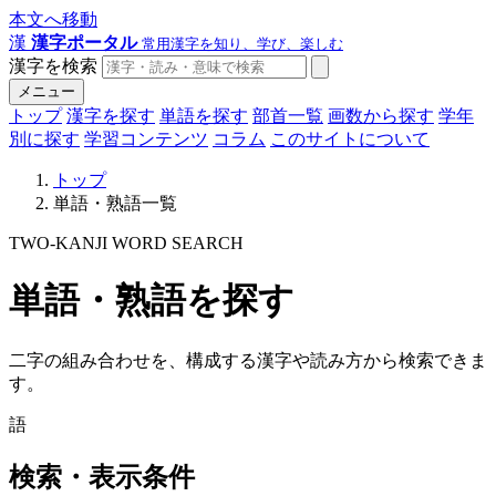
本文へ移動
漢
漢字ポータル
常用漢字を知り、学び、楽しむ
漢字を検索
メニュー
トップ
漢字を探す
単語を探す
部首一覧
画数から探す
学年
別に探す
学習コンテンツ
コラム
このサイトについて
トップ
単語・熟語一覧
TWO-KANJI WORD SEARCH
単語・熟語を探す
二字の組み合わせを、構成する漢字や読み方から検索できま
す。
語
検索・表示条件