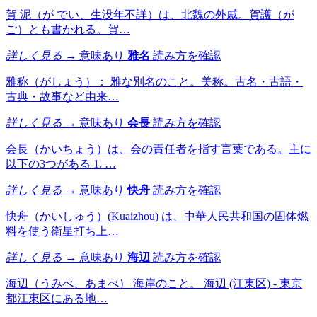
賀 泥（が でい、生没年不詳）は、北魏の外戚。賀護（が
ご）とも書かれる。賀…
詳しく見る →
意味あり
雅名
読み方を確認
雅称（がしょう）： 雅な別名のこと。美称。古名・古語・
古典・故事など由来…
詳しく見る →
意味あり
会長
読み方を確認
会長（かいちょう）は、会の責任者を指す言葉である。主に
以下の3つがある 1. …
詳しく見る →
意味あり
快舟
読み方を確認
快舟（かいしゅう）(Kuaizhou) は、中華人民共和国の固体燃
料を使う衛星打ち上…
詳しく見る →
意味あり
海辺
読み方を確認
海辺（うみべ、あまべ） 海岸のこと。 海辺 (江東区) - 東京
都江東区にある地…