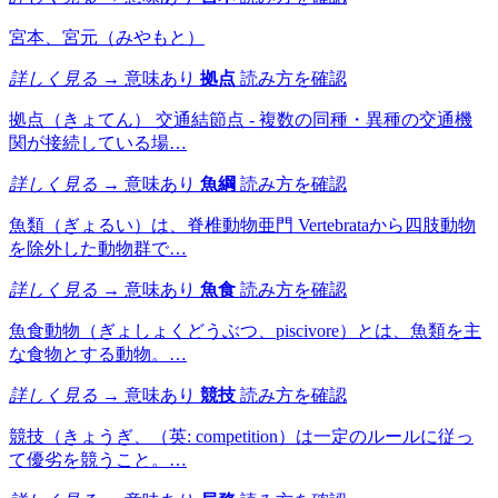
宮本、宮元（みやもと）
詳しく見る →
意味あり
拠点
読み方を確認
拠点（きょてん） 交通結節点 - 複数の同種・異種の交通機
関が接続している場…
詳しく見る →
意味あり
魚綱
読み方を確認
魚類（ぎょるい）は、脊椎動物亜門 Vertebrataから四肢動物
を除外した動物群で…
詳しく見る →
意味あり
魚食
読み方を確認
魚食動物（ぎょしょくどうぶつ、piscivore）とは、魚類を主
な食物とする動物。…
詳しく見る →
意味あり
競技
読み方を確認
競技（きょうぎ、（英: competition）は一定のルールに従っ
て優劣を競うこと。…