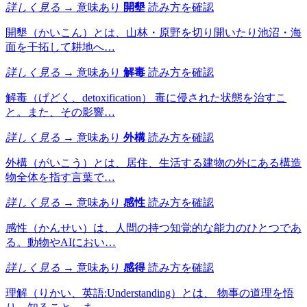
詳しく見る →
意味あり
開墾
読み方を確認
開墾（かいこん）とは、山林・原野を切り開いたり池沼・海
面を干拓して耕地へ…
詳しく見る →
意味あり
解毒
読み方を確認
解毒（げどく、detoxification） 毒に侵された状態を治すこ
と。また、その影響…
詳しく見る →
意味あり
外構
読み方を確認
外構（がいこう）とは、居住、生活する建物の外にある構造
物全体を指す言葉で…
詳しく見る →
意味あり
感性
読み方を確認
感性（かんせい）は、人間の持つ知覚的な能力のひとつであ
る。動物やAIにおい…
詳しく見る →
意味あり
感得
読み方を確認
理解（りかい、英語:Understanding）とは、 物事の道理を悟