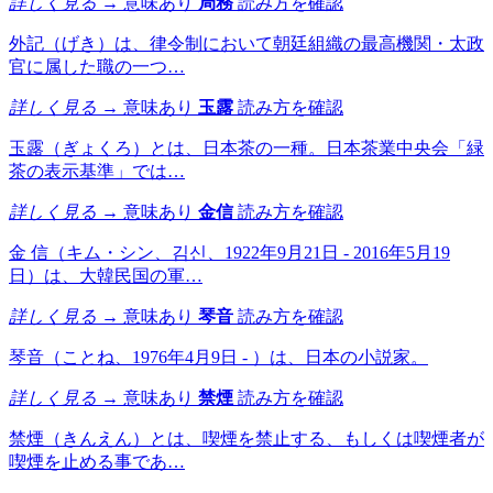
詳しく見る →
意味あり
局務
読み方を確認
外記（げき）は、律令制において朝廷組織の最高機関・太政
官に属した職の一つ…
詳しく見る →
意味あり
玉露
読み方を確認
玉露（ぎょくろ）とは、日本茶の一種。日本茶業中央会「緑
茶の表示基準」では…
詳しく見る →
意味あり
金信
読み方を確認
金 信（キム・シン、김신、1922年9月21日 - 2016年5月19
日）は、大韓民国の軍…
詳しく見る →
意味あり
琴音
読み方を確認
琴音（ことね、1976年4月9日 - ）は、日本の小説家。
詳しく見る →
意味あり
禁煙
読み方を確認
禁煙（きんえん）とは、喫煙を禁止する、もしくは喫煙者が
喫煙を止める事であ…