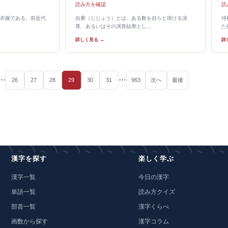
読み方を確認
読
衣服である。前近代
自乗（じじょう）とは、ある数を自らと掛ける演
侍
算、あるいはその演算結果とし…
た
詳しく見る →
詳
…
…
26
27
28
29
30
31
963
次へ
最後
漢字を探す
楽しく学ぶ
漢字一覧
今日の漢字
単語一覧
読み方クイズ
部首一覧
漢字くらべ
画数から探す
漢字コラム