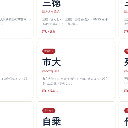
三徳
読み方を確認
読
人民共和国のSF作家
三徳（さんとく、三德） 三徳 (仏教)：仏教でいわれ
三
0…
る3つの徳のこと 三徳 (儒…
神
詳しく見る →
詳
意味あり
市大
読み方を確認
読
l）とは 統計学において誤
市立大学（しりつだいがく）とは、市によって設立
死
された公立大学のこと。
い
詳しく見る →
詳
意味あり
自乗