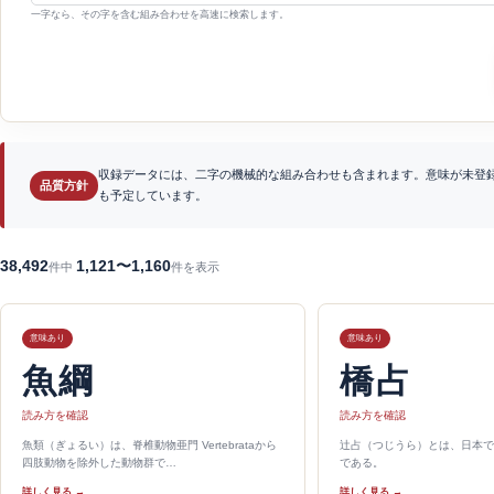
一字なら、その字を含む組み合わせを高速に検索します。
収録データには、二字の機械的な組み合わせも含まれます。意味が未登
品質方針
も予定しています。
38,492
1,121〜1,160
件中
件を表示
意味あり
意味あり
魚綱
橋占
読み方を確認
読み方を確認
魚類（ぎょるい）は、脊椎動物亜門 Vertebrataから
辻占（つじうら）とは、日本で
四肢動物を除外した動物群で…
である。
詳しく見る →
詳しく見る →