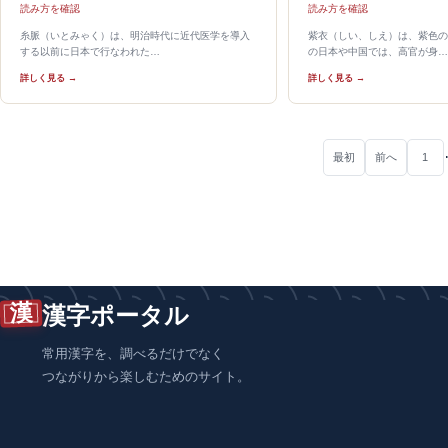
読み方を確認
読み方を確認
糸脈（いとみゃく）は、明治時代に近代医学を導入
紫衣（しい、しえ）は、紫色の
する以前に日本で行なわれた…
の日本や中国では、高官が身…
詳しく見る →
詳しく見る →
最初
前へ
1
漢
漢字ポータル
常用漢字を、調べるだけでなく
つながりから楽しむためのサイト。