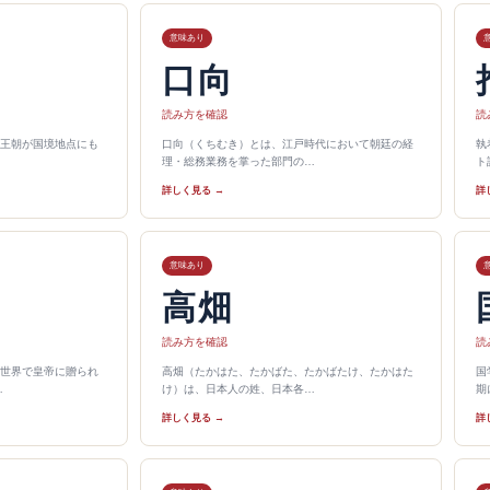
意味あり
口向
読み方を確認
読
王朝が国境地点にも
口向（くちむき）とは、江戸時代において朝廷の経
執
理・総務業務を掌った部門の…
ト語
詳しく見る →
詳
意味あり
高畑
読み方を確認
読
世界で皇帝に贈られ
高畑（たかはた、たかばた、たかばたけ、たかはた
国
…
け）は、日本人の姓、日本各…
期
詳しく見る →
詳