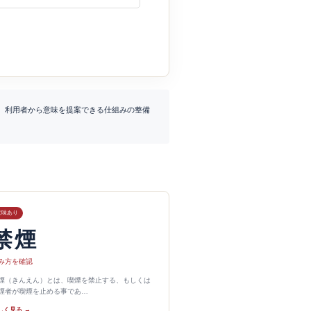
、利用者から意味を提案できる仕組みの整備
意味あり
禁煙
み方を確認
煙（きんえん）とは、喫煙を禁止する、もしくは
煙者が喫煙を止める事であ…
しく見る →