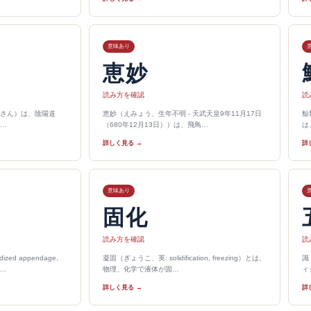
意味あり
恵妙
読み方を確認
読
さん）は、陰陽道
恵妙（えみょう、生年不明 - 天武天皇9年11月17日
鯨
…
（680年12月13日））は、飛鳥…
は
詳しく見る →
詳
意味あり
固化
読み方を確認
読
ed appendage,
凝固（ぎょうこ、英: solidification, freezing）とは、
識
d…
物理、化学で液体が固…
ィ
詳しく見る →
詳