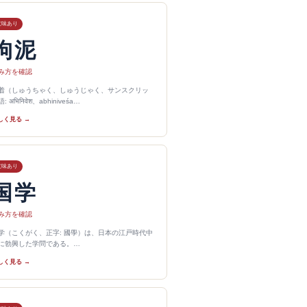
意味あり
拘泥
み方を確認
着（しゅうちゃく、しゅうじゃく、サンスクリッ
: अभिनिवेश、abhiniveśa…
しく見る →
意味あり
国学
み方を確認
学（こくがく、正字: 國學）は、日本の江戸時代中
に勃興した学問である。…
しく見る →