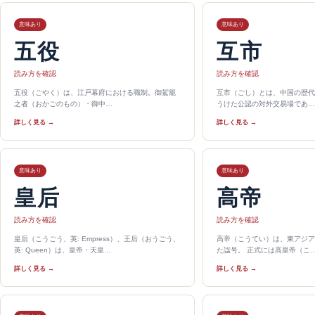
意味あり
意味あり
五役
互市
読み方を確認
読み方を確認
五役（ごやく）は、江戸幕府における職制。御駕籠
互市（ごし）とは、中国の歴代
之者（おかごのもの）・御中…
うけた公認の対外交易場であ…
詳しく見る →
詳しく見る →
意味あり
意味あり
皇后
高帝
読み方を確認
読み方を確認
皇后（こうごう、英: Empress）、王后（おうごう、
高帝（こうてい）は、東アジア
英: Queen）は、皇帝・天皇…
た諡号。 正式には高皇帝（こ
詳しく見る →
詳しく見る →