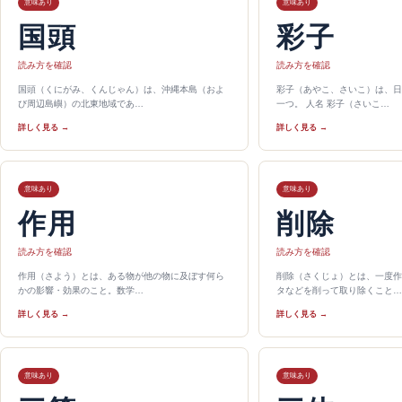
意味あり
意味あり
国頭
彩子
読み方を確認
読み方を確認
国頭（くにがみ、くんじゃん）は、沖縄本島（およ
彩子（あやこ、さいこ）は、日
び周辺島嶼）の北東地域であ…
一つ。 人名 彩子（さいこ…
詳しく見る →
詳しく見る →
意味あり
意味あり
作用
削除
読み方を確認
読み方を確認
作用（さよう）とは、ある物が他の物に及ぼす何ら
削除（さくじょ）とは、一度作
かの影響・効果のこと。数学…
タなどを削って取り除くこと…
詳しく見る →
詳しく見る →
意味あり
意味あり