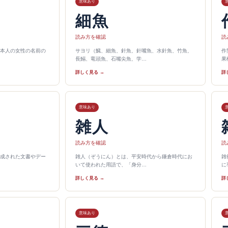
意味あり
細魚
読み方を確認
読
本人の女性の名前の
サヨリ（鱵、細魚、針魚、針嘴魚、水針魚、竹魚、
作
長鰯、竜頭魚、石嘴尖魚、学…
果
詳しく見る →
詳
意味あり
雑人
読み方を確認
読
成された文書やデー
雑人（ぞうにん）とは、平安時代から鎌倉時代にお
雑
いて使われた用語で、「身分…
に
詳しく見る →
詳
意味あり