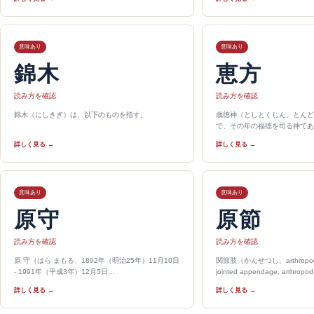
意味あり
意味あり
錦木
恵方
読み方を確認
読み方を確認
錦木（にしきぎ）は、以下のものを指す。
歳徳神（としとくじん、とんど
で、その年の福徳を司る神であ
詳しく見る →
詳しく見る →
意味あり
意味あり
原守
原節
読み方を確認
読み方を確認
原 守（はら まもる、1892年（明治25年）11月10日
関節肢（かんせつし、arthropodiz
- 1991年（平成3年）12月5日…
jointed appendage, arthropo
詳しく見る →
詳しく見る →