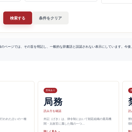
検索する
条件をクリア
録のページでは、その旨を明記し、一般的な辞書語と誤認されない表示にしています。今後
意味あり
局務
読み方を確認
読
行われた占いの一種
外記（げき）は、律令制において朝廷組織の最高機
禁
関・太政官に属した職の一つ…
喫
詳しく見る →
詳