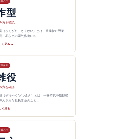
意味あり
作型
み方を確認
型（さくがた、さくけい）とは、農業特に野菜、
樹、花などの園芸作物にお…
しく見る →
意味あり
雑役
み方を確認
役（ぞうやく/ざつえき）とは、平安時代中期以後
導入された租税体系のこと…
しく見る →
意味あり