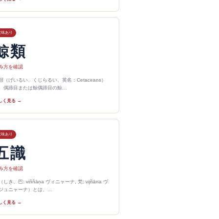
意味あり
鯨類
み方を確認
類（げいるい、くじらるい、英名：Cetaceans）
、偶蹄目または鯨偶蹄目の鯨…
しく見る →
意味あり
五識
み方を確認
（しき、巴: viññāṇa ヴィニャーナ, 梵: vijñāna ヴ
ジュニャーナ）とは、…
しく見る →