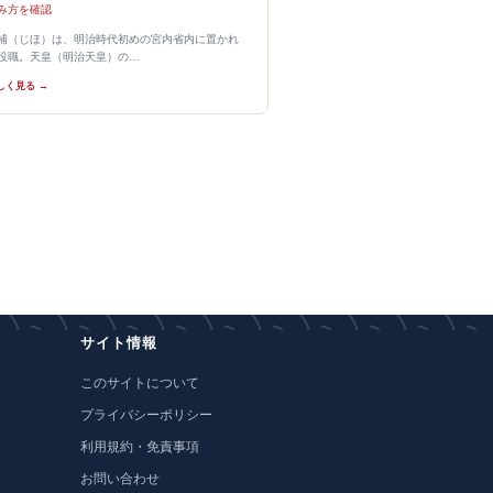
み方を確認
補（じほ）は、明治時代初めの宮内省内に置かれ
役職。天皇（明治天皇）の…
しく見る →
サイト情報
このサイトについて
プライバシーポリシー
利用規約・免責事項
お問い合わせ