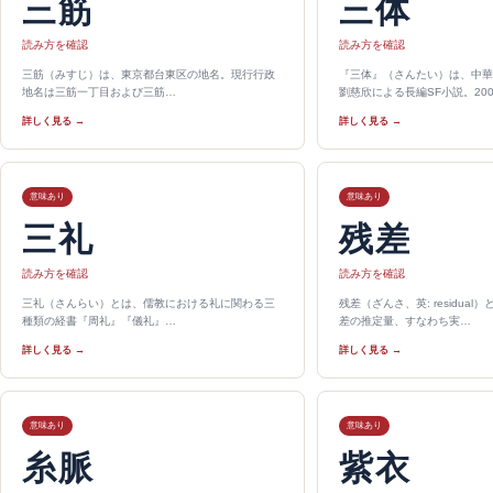
三筋
三体
読み方を確認
読み方を確認
三筋（みすじ）は、東京都台東区の地名。現行行政
『三体』（さんたい）は、中華
地名は三筋一丁目および三筋…
劉慈欣による長編SF小説。20
詳しく見る →
詳しく見る →
意味あり
意味あり
三礼
残差
読み方を確認
読み方を確認
三礼（さんらい）とは、儒教における礼に関わる三
残差（ざんさ、英: residua
種類の経書『周礼』『儀礼』…
差の推定量、すなわち実…
詳しく見る →
詳しく見る →
意味あり
意味あり
糸脈
紫衣