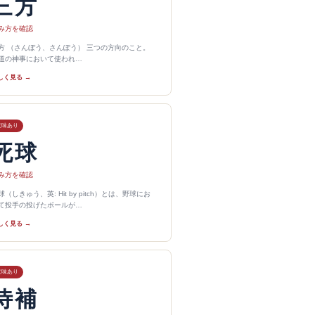
三方
み方を確認
方 （さんぼう、さんぽう） 三つの方向のこと。
道の神事において使われ…
しく見る →
意味あり
死球
み方を確認
球（しきゅう、英: Hit by pitch）とは、野球にお
て投手の投げたボールが…
しく見る →
意味あり
侍補