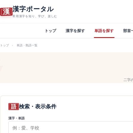
漢字ポータル
漢
常用漢字を知り、学び、楽しむ
トップ
漢字を探す
単語を探す
部首
トップ
単語・熟語一覧
二字
語
検索・表示条件
漢字・単語