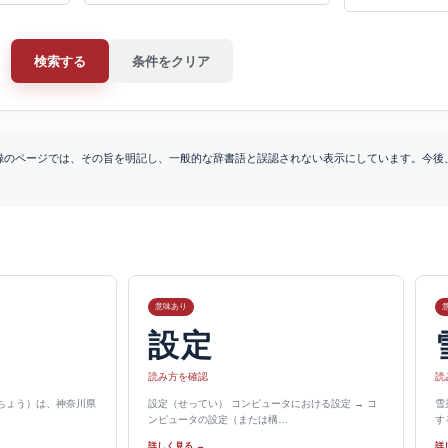
検索する
条件をクリア
録のページでは、その旨を明記し、一般的な辞書語と誤認されない表示にしています。今後
意味あり
設定
読み方を確認
読
とちょう）は、神奈川県
設定（せってい） コンピュータにおける設定 → コ
雪
ンピュータの設定（または構…
す
詳しく見る →
詳