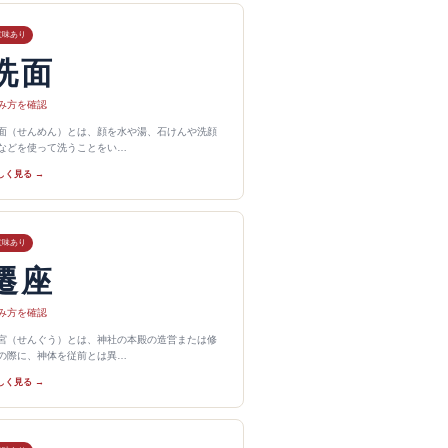
意味あり
洗面
み方を確認
面（せんめん）とは、顔を水や湯、石けんや洗顔
などを使って洗うことをい…
しく見る →
意味あり
遷座
み方を確認
宮（せんぐう）とは、神社の本殿の造営または修
の際に、神体を従前とは異…
しく見る →