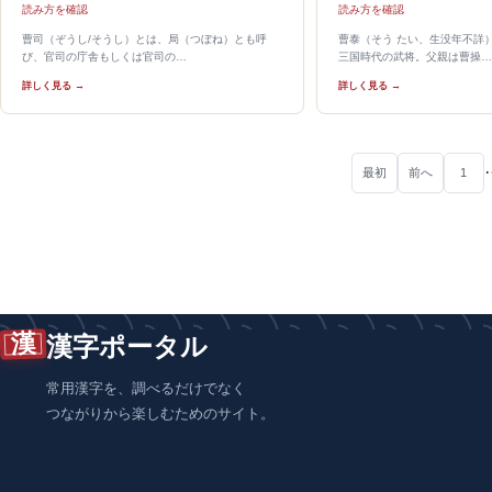
読み方を確認
読み方を確認
曹司（ぞうし/そうし）とは、局（つぼね）とも呼
曹泰（そう たい、生没年不詳
び、官司の庁舎もしくは官司の…
三国時代の武将。父親は曹操…
詳しく見る →
詳しく見る →
最初
前へ
1
漢
漢字ポータル
常用漢字を、調べるだけでなく
つながりから楽しむためのサイト。