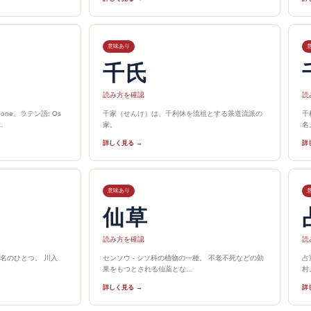
意味あり
千氏
読み方を確認
読
one、ラテン語: Os
千家（せんけ）は、千利休を流祖とする茶道流派の
千
…
家。
名
詳しく見る →
詳
意味あり
仙草
読み方を確認
読
名のひとつ。 川入
センソウ - シソ科の植物の一種。 不老不死などの効
占
果をもつとされる仙薬とな…
村
詳しく見る →
詳