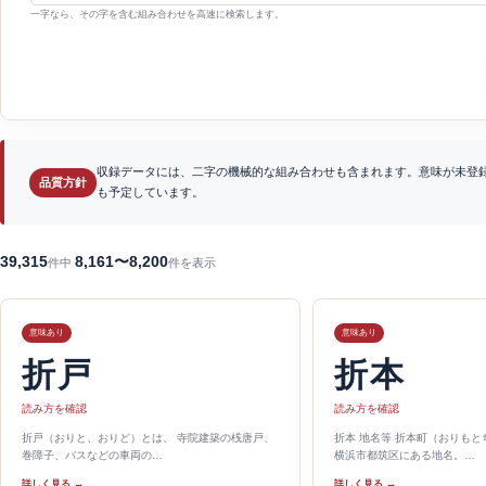
一字なら、その字を含む組み合わせを高速に検索します。
収録データには、二字の機械的な組み合わせも含まれます。意味が未登
品質方針
も予定しています。
39,315
8,161〜8,200
件中
件を表示
意味あり
意味あり
折戸
折本
読み方を確認
読み方を確認
折戸（おりと、おりど）とは、 寺院建築の桟唐戸、
折本 地名等 折本町（おりも
巻障子、バスなどの車両の…
横浜市都筑区にある地名。…
詳しく見る →
詳しく見る →