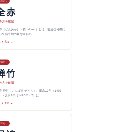
意味あり
全赤
み方を確認
赤（ぜんあか）（英: all red）とは、交通信号機に
いて信号機の状態変化の…
しく見る →
意味あり
禅竹
み方を確認
春 禅竹（こんぱる ぜんちく、応永12年（1405
） - 文明2年（1470年）?）は…
しく見る →
意味あり