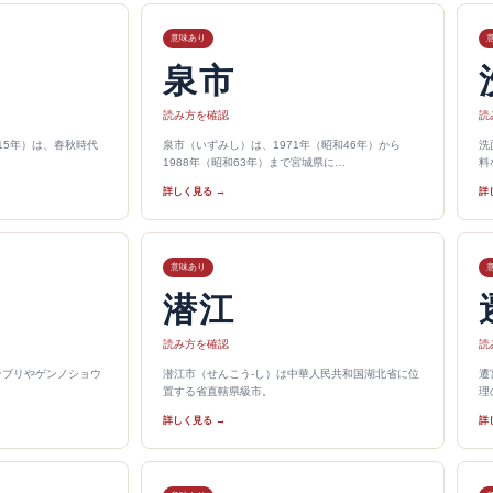
意味あり
泉市
読み方を確認
読
515年）は、春秋時代
泉市（いずみし）は、1971年（昭和46年）から
洗
1988年（昭和63年）まで宮城県に…
料
詳しく見る →
詳
意味あり
潜江
読み方を確認
読
センブリやゲンノショウ
潜江市（せんこう-し）は中華人民共和国湖北省に位
遷
置する省直轄県級市。
理
詳しく見る →
詳