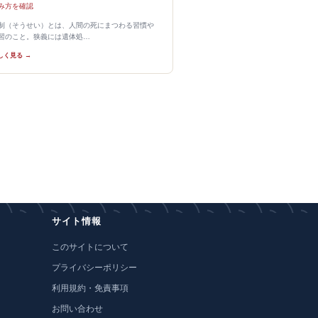
み方を確認
制（そうせい）とは、人間の死にまつわる習慣や
習のこと。狭義には遺体処…
しく見る →
サイト情報
このサイトについて
プライバシーポリシー
利用規約・免責事項
お問い合わせ