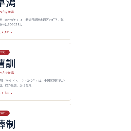
早潟
み方を確認
潟（はやがた）は、新潟県新潟市西区の町字。郵
番号は950-2131。
しく見る →
意味あり
曹訓
み方を確認
 訓（そう くん、？－249年）は、中国三国時代の
物。魏の皇族。父は曹真。…
しく見る →
意味あり
葬制