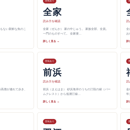
意味あり
全家
読み方を確認
読
もない新鮮な魚のこ
全家（ぜんか） 家の中じゅう。 家族全部、全員。
全
一門のものすべて。 全家便…
お
詳しく見る →
詳
意味あり
前浜
読み方を確認
読
の高僧が連れて歩き、
前浜（まえはま） 砂浜海岸のうちの汀段の縁（バー
金
ムクレスト）から低潮汀線…
年
詳しく見る →
詳
意味あり