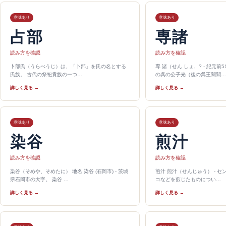
意味あり
意味あり
占部
専諸
読み方を確認
読み方を確認
卜部氏（うらべうじ）は、「卜部」を氏の名とする
専 諸（せん しょ、? - 紀元前
氏族。 古代の祭祀貴族の一つ…
の呉の公子光（後の呉王闔閭…
詳しく見る →
詳しく見る →
意味あり
意味あり
染谷
煎汁
読み方を確認
読み方を確認
染谷（そめや、そめたに） 地名 染谷 (石岡市) - 茨城
煎汁 煎汁（せんじゅう） - 
県石岡市の大字。 染谷 …
コなどを煎じたものについ…
詳しく見る →
詳しく見る →