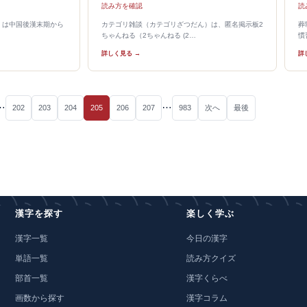
読み方を確認
読
）は中国後漢末期から
カテゴリ雑談（カテゴリざつだん）は、匿名掲示板2
葬
ちゃんねる（2ちゃんねる (2…
慣
詳しく見る →
詳
…
…
202
203
204
205
206
207
983
次へ
最後
漢字を探す
楽しく学ぶ
漢字一覧
今日の漢字
単語一覧
読み方クイズ
部首一覧
漢字くらべ
画数から探す
漢字コラム