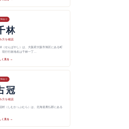
意味あり
千林
み方を確認
林（せんばやし）は、大阪府大阪市旭区にある町
。現行行政地名は千林一丁…
しく見る →
意味あり
占冠
み方を確認
冠村（しむかっぷむら）は、北海道勇払郡にある
。
しく見る →