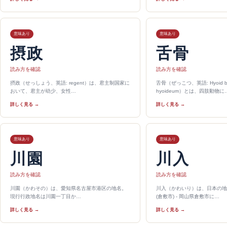
意味あり
意味あり
摂政
舌骨
読み方を確認
読み方を確認
摂政（せっしょう、英語: regent）は、君主制国家に
舌骨（ぜっこつ、英語: Hyoid b
おいて、君主が幼少、女性…
hyoideum）とは、四肢動物に
詳しく見る →
詳しく見る →
意味あり
意味あり
川園
川入
読み方を確認
読み方を確認
川園（かわその）は、愛知県名古屋市港区の地名。
川入（かわいり）は、日本の地
現行行政地名は川園一丁目か…
(倉敷市) - 岡山県倉敷市に…
詳しく見る →
詳しく見る →