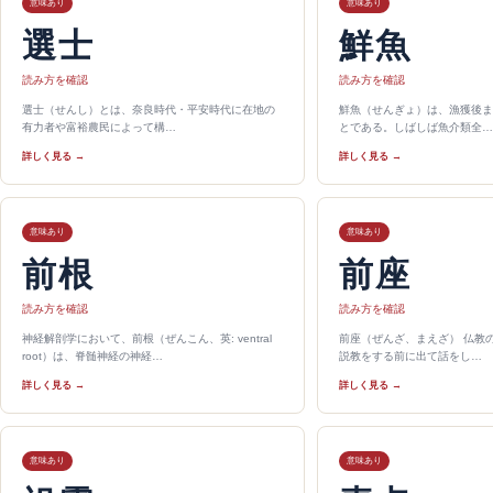
意味あり
意味あり
選士
鮮魚
読み方を確認
読み方を確認
選士（せんし）とは、奈良時代・平安時代に在地の
鮮魚（せんぎょ）は、漁獲後ま
有力者や富裕農民によって構…
とである。しばしば魚介類全…
詳しく見る →
詳しく見る →
意味あり
意味あり
前根
前座
読み方を確認
読み方を確認
神経解剖学において、前根（ぜんこん、英: ventral
前座（ぜんざ、まえざ） 仏教
root）は、脊髄神経の神経…
説教をする前に出て話をし…
詳しく見る →
詳しく見る →
意味あり
意味あり