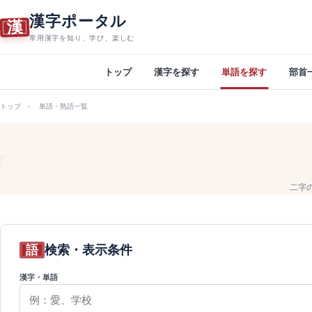
漢字ポータル
漢
常用漢字を知り、学び、楽しむ
トップ
漢字を探す
単語を探す
部首
トップ
単語・熟語一覧
二字
語
検索・表示条件
漢字・単語