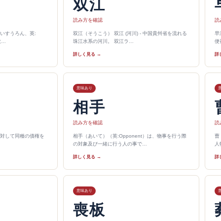
双江
読み方を確認
読
いすうろん、英:
双江（そうこう） 双江 (河川) - 中国貴州省を流れる
早
は数…
珠江水系の河川。 双江ラ…
便
詳しく見る →
詳
意味あり
相手
読み方を確認
読
対して同種の債権を
相手（あいて）（英:Opponent）は、物事を行う際
曹
の対象及び一緒に行う人の事で…
人
詳しく見る →
詳
意味あり
喪板