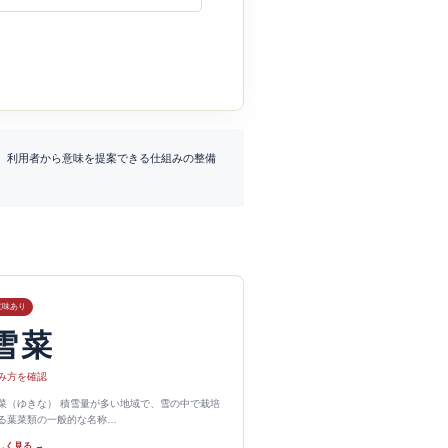
、利用者から意味を提案できる仕組みの整備
意味あり
雪菜
み方を確認
菜（ゆきな） 積雪量が多い地域で、雪の中で栽培
る葉菜類の一般的な名称…
しく見る →