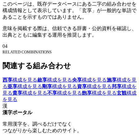
このページは、既存データベースにある二字の組み合わせを
構成情報として表示しています。「玄享」が一般的な単語で
あることを示すものではありません。
意味を掲載する際は、信頼できる辞書・公的資料を確認し、
出典とともに編集する運用を推奨します。
04
RELATED COMBINATIONS
関連する組み合わせ
西享
構成を見る
赦享
構成を見る
央享
構成を見る
施享
構成を見
る
亜享
構成を見る
剛享
構成を見る
資享
構成を見る
邦享
構成を
見る
貴享
構成を見る
不享
構成を見る
飽享
構成を見る
玄観
構成
を見る
漢
漢字ポータル
常用漢字を、調べるだけでなく
つながりから楽しむためのサイト。