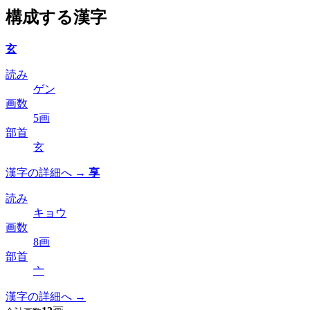
構成する漢字
玄
読み
ゲン
画数
5画
部首
玄
漢字の詳細へ →
享
読み
キョウ
画数
8画
部首
亠
漢字の詳細へ →