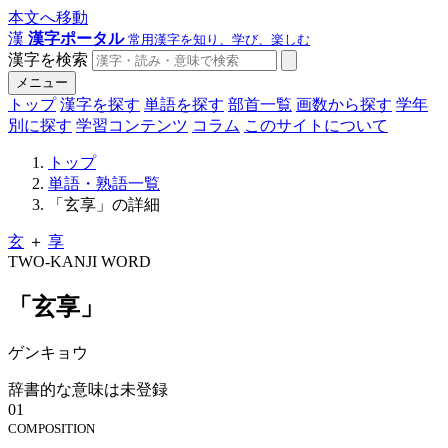
本文へ移動
漢
漢字ポータル
常用漢字を知り、学び、楽しむ
漢字を検索
メニュー
トップ
漢字を探す
単語を探す
部首一覧
画数から探す
学年
別に探す
学習コンテンツ
コラム
このサイトについて
トップ
単語・熟語一覧
「玄享」の詳細
玄
＋
享
TWO-KANJI WORD
「玄享」
ゲンキョウ
辞書的な意味は未登録
01
COMPOSITION