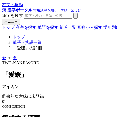
本文へ移動
漢
漢字ポータル
常用漢字を知り、学び、楽しむ
漢字を検索
メニュー
トップ
漢字を探す
単語を探す
部首一覧
画数から探す
学年別
トップ
単語・熟語一覧
「愛緩」の詳細
愛
＋
緩
TWO-KANJI WORD
「愛緩」
アイカン
辞書的な意味は未登録
01
COMPOSITION