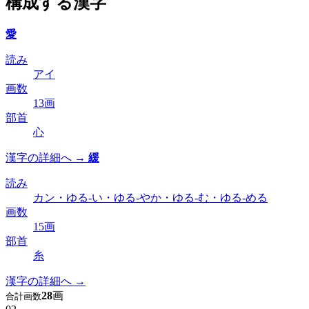
構成する漢字
愛
読み
アイ
画数
13画
部首
心
漢字の詳細へ →
緩
読み
カン・ゆる-い・ゆる-やか・ゆる-む・ゆる-める
画数
15画
部首
糸
漢字の詳細へ →
28
画
合計画数