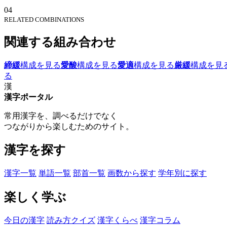
04
RELATED COMBINATIONS
関連する組み合わせ
締緩
構成を見る
愛酸
構成を見る
愛適
構成を見る
厳緩
構成を見
る
漢
漢字ポータル
常用漢字を、調べるだけでなく
つながりから楽しむためのサイト。
漢字を探す
漢字一覧
単語一覧
部首一覧
画数から探す
学年別に探す
楽しく学ぶ
今日の漢字
読み方クイズ
漢字くらべ
漢字コラム