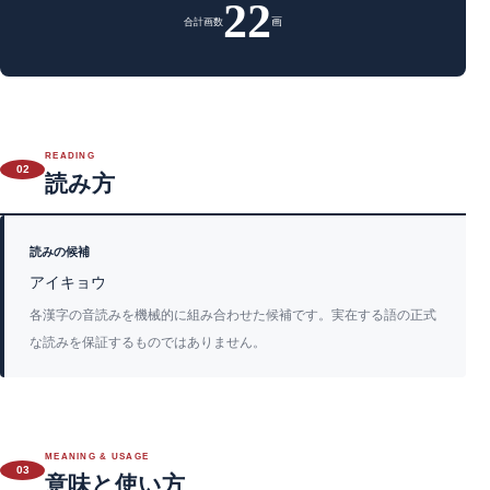
22
画
合計画数
READING
02
読み方
読みの候補
アイキョウ
各漢字の音読みを機械的に組み合わせた候補です。実在する語の正式
な読みを保証するものではありません。
MEANING & USAGE
03
意味と使い方