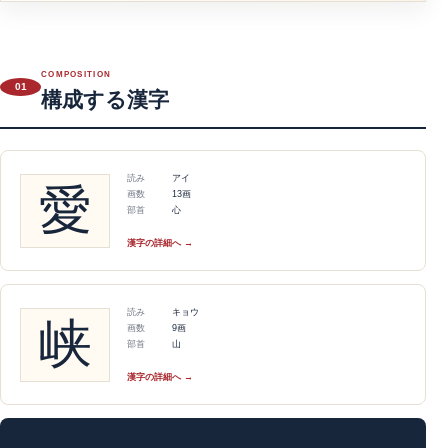
COMPOSITION
01
構成する漢字
読み
アイ
愛
画数
13画
部首
心
漢字の詳細へ →
読み
キョウ
峡
画数
9画
部首
山
漢字の詳細へ →