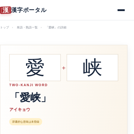
漢
漢字ポータル
メニュー
トップ
単語・熟語一覧
「愛峡」の詳細
愛
峡
＋
TWO-KANJI WORD
「愛峡」
アイキョウ
辞書的な意味は未登録