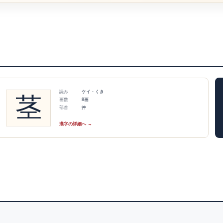
読み
ケイ・くき
茎
画数
8画
部首
艸
漢字の詳細へ →