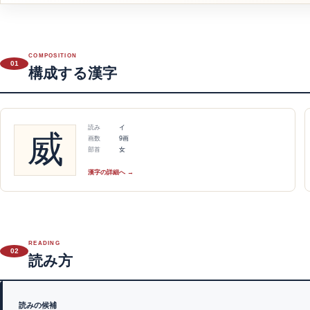
COMPOSITION
01
構成する漢字
読み
イ
威
画数
9画
部首
女
漢字の詳細へ →
READING
02
読み方
読みの候補