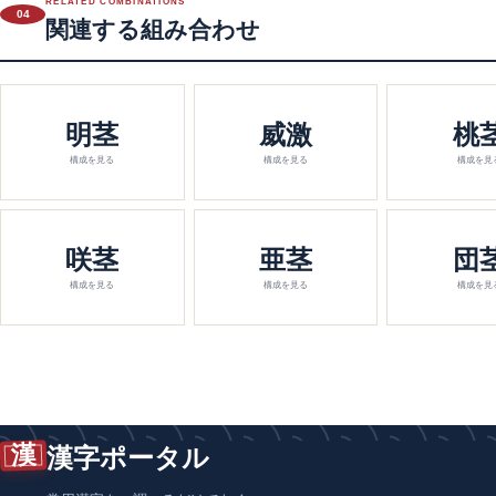
RELATED COMBINATIONS
04
関連する組み合わせ
明茎
威激
桃
構成を見る
構成を見る
構成を見
咲茎
亜茎
団
構成を見る
構成を見る
構成を見
漢
漢字ポータル