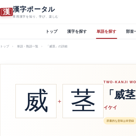
漢字ポータル
漢
常用漢字を知り、学び、楽しむ
トップ
漢字を探す
単語を探す
部首
トップ
単語・熟語一覧
「威茎」の詳細
TWO-KANJI W
威
茎
「威茎
＋
イケイ
辞書的な意味は未登録