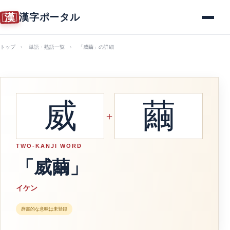
漢
漢字ポータル
メニュー
トップ
単語・熟語一覧
「威繭」の詳細
威
繭
＋
TWO-KANJI WORD
「威繭」
イケン
辞書的な意味は未登録