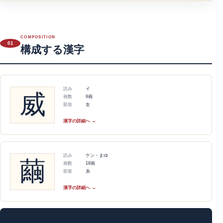
COMPOSITION
01
構成する漢字
読み
イ
威
画数
9画
部首
女
漢字の詳細へ →
読み
ケン・まゆ
繭
画数
18画
部首
糸
漢字の詳細へ →