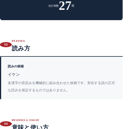
27
画
合計画数
READING
02
読み方
読みの候補
イケン
各漢字の音読みを機械的に組み合わせた候補です。実在する語の正式
な読みを保証するものではありません。
MEANING & USAGE
03
意味と使い方