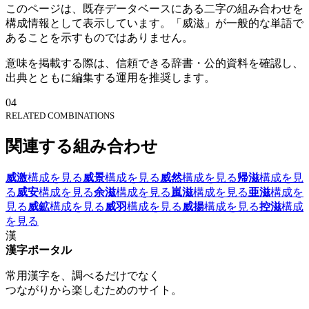
このページは、既存データベースにある二字の組み合わせを
構成情報として表示しています。「威滋」が一般的な単語で
あることを示すものではありません。
意味を掲載する際は、信頼できる辞書・公的資料を確認し、
出典とともに編集する運用を推奨します。
04
RELATED COMBINATIONS
関連する組み合わせ
威激
構成を見る
威景
構成を見る
威然
構成を見る
帰滋
構成を見
る
威安
構成を見る
余滋
構成を見る
嵐滋
構成を見る
亜滋
構成を
見る
威鉱
構成を見る
威羽
構成を見る
威揚
構成を見る
控滋
構成
を見る
漢
漢字ポータル
常用漢字を、調べるだけでなく
つながりから楽しむためのサイト。