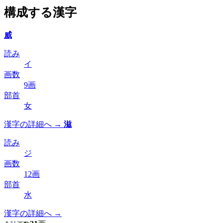
構成する漢字
威
読み
イ
画数
9画
部首
女
漢字の詳細へ →
滋
読み
ジ
画数
12画
部首
水
漢字の詳細へ →