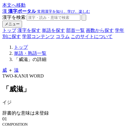
本文へ移動
漢
漢字ポータル
常用漢字を知り、学び、楽しむ
漢字を検索
メニュー
トップ
漢字を探す
単語を探す
部首一覧
画数から探す
学年
別に探す
学習コンテンツ
コラム
このサイトについて
トップ
単語・熟語一覧
「威滋」の詳細
威
＋
滋
TWO-KANJI WORD
「威滋」
イジ
辞書的な意味は未登録
01
COMPOSITION