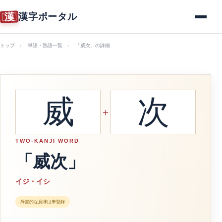
漢
漢字ポータル
メニュー
トップ
単語・熟語一覧
「威次」の詳細
威
次
＋
TWO-KANJI WORD
「威次」
イジ・イシ
辞書的な意味は未登録