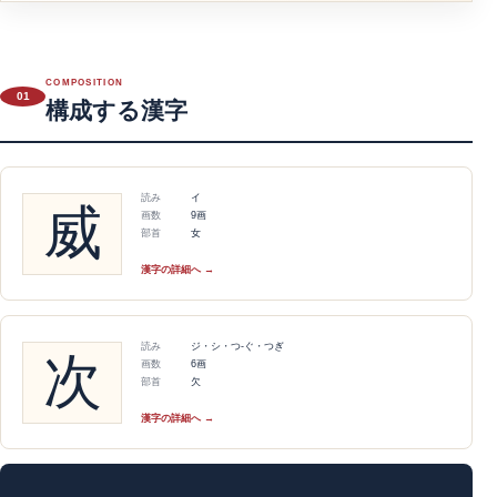
COMPOSITION
01
構成する漢字
読み
イ
威
画数
9画
部首
女
漢字の詳細へ →
読み
ジ・シ・つ-ぐ・つぎ
次
画数
6画
部首
欠
漢字の詳細へ →