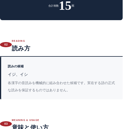
15
画
合計画数
READING
02
読み方
読みの候補
イジ、イシ
各漢字の音読みを機械的に組み合わせた候補です。実在する語の正式
な読みを保証するものではありません。
MEANING & USAGE
03
意味と使い方