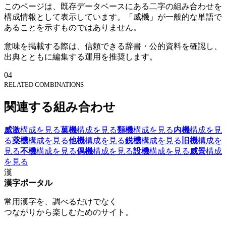
このページは、既存データベースにある二字の組み合わせを
構成情報として表示しています。「威機」が一般的な単語で
あることを示すものではありません。
意味を掲載する際は、信頼できる辞書・公的資料を確認し、
出典とともに編集する運用を推奨します。
04
RELATED COMBINATIONS
関連する組み合わせ
威激
構成を見る
菓機
構成を見る
類機
構成を見る
内機
構成を見
る
薬機
構成を見る
他機
構成を見る
鋭機
構成を見る
旧機
構成を
見る
不機
構成を見る
偶機
構成を見る
設機
構成を見る
威景
構成
を見る
漢
漢字ポータル
常用漢字を、調べるだけでなく
つながりから楽しむためのサイト。