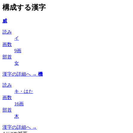
構成する漢字
威
読み
イ
画数
9画
部首
女
漢字の詳細へ →
機
読み
キ・はた
画数
16画
部首
木
漢字の詳細へ →