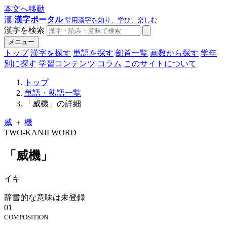
本文へ移動
漢
漢字ポータル
常用漢字を知り、学び、楽しむ
漢字を検索
メニュー
トップ
漢字を探す
単語を探す
部首一覧
画数から探す
学年
別に探す
学習コンテンツ
コラム
このサイトについて
トップ
単語・熟語一覧
「威機」の詳細
威
＋
機
TWO-KANJI WORD
「威機」
イキ
辞書的な意味は未登録
01
COMPOSITION