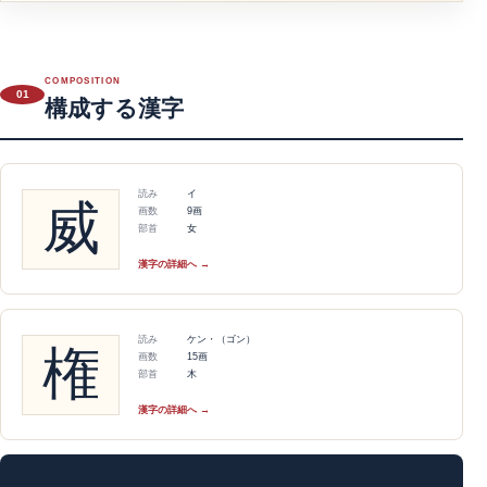
COMPOSITION
01
構成する漢字
読み
イ
威
画数
9画
部首
女
漢字の詳細へ →
読み
ケン・（ゴン）
権
画数
15画
部首
木
漢字の詳細へ →