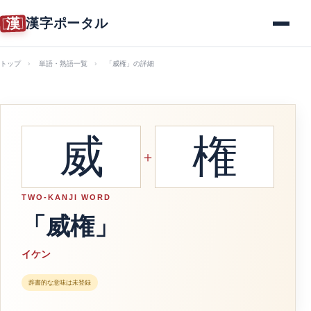
漢
漢字ポータル
メニュー
トップ
単語・熟語一覧
「威権」の詳細
威
権
＋
TWO-KANJI WORD
「威権」
イケン
辞書的な意味は未登録