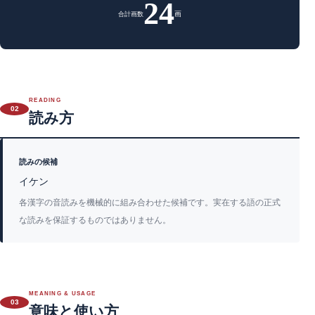
24
画
合計画数
READING
02
読み方
読みの候補
イケン
各漢字の音読みを機械的に組み合わせた候補です。実在する語の正式
な読みを保証するものではありません。
MEANING & USAGE
03
意味と使い方