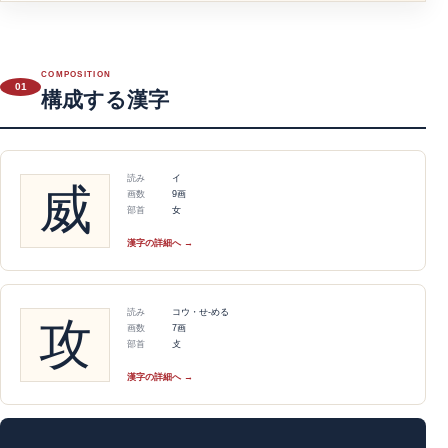
COMPOSITION
01
構成する漢字
読み
イ
威
画数
9画
部首
女
漢字の詳細へ →
読み
コウ・せ-める
攻
画数
7画
部首
攴
漢字の詳細へ →