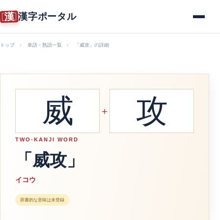
漢
漢字ポータル
メニュー
トップ
単語・熟語一覧
「威攻」の詳細
威
攻
＋
TWO-KANJI WORD
「威攻」
イコウ
辞書的な意味は未登録