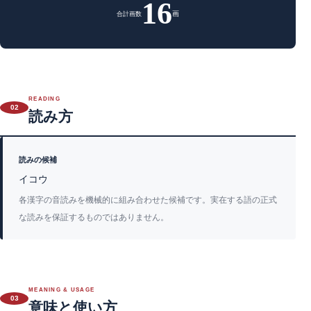
16
画
合計画数
READING
02
読み方
読みの候補
イコウ
各漢字の音読みを機械的に組み合わせた候補です。実在する語の正式
な読みを保証するものではありません。
MEANING & USAGE
03
意味と使い方