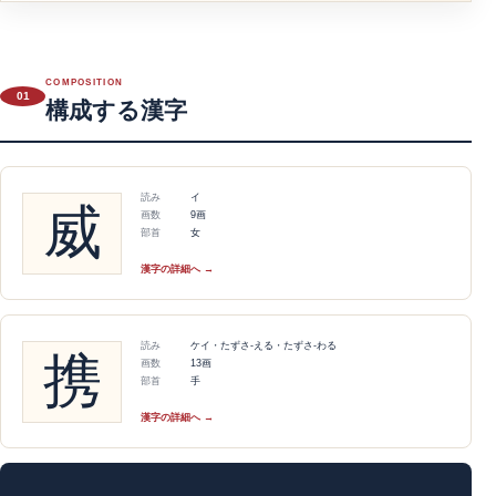
COMPOSITION
01
構成する漢字
読み
イ
威
画数
9画
部首
女
漢字の詳細へ →
読み
ケイ・たずさ-える・たずさ-わる
携
画数
13画
部首
手
漢字の詳細へ →