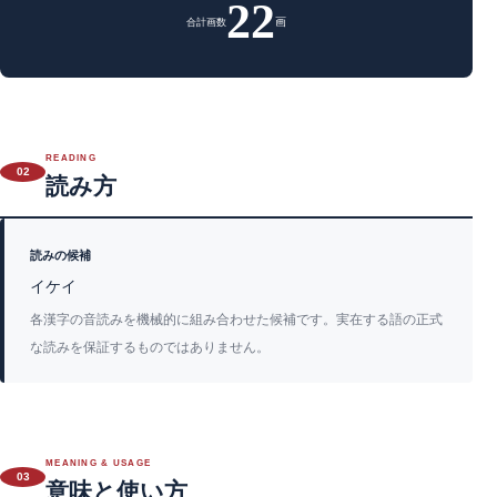
22
画
合計画数
READING
02
読み方
読みの候補
イケイ
各漢字の音読みを機械的に組み合わせた候補です。実在する語の正式
な読みを保証するものではありません。
MEANING & USAGE
03
意味と使い方