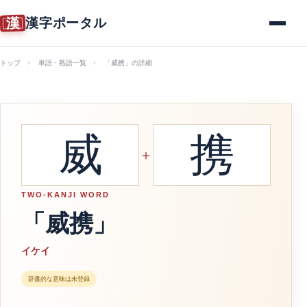
漢
漢字ポータル
メニュー
トップ
単語・熟語一覧
「威携」の詳細
威
携
＋
TWO-KANJI WORD
「威携」
イケイ
辞書的な意味は未登録