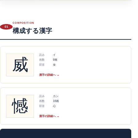
COMPOSITION
01
構成する漢字
読み
イ
威
画数
9画
部首
女
漢字の詳細へ →
読み
カン
憾
画数
16画
部首
心
漢字の詳細へ →