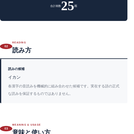
25
画
合計画数
READING
02
読み方
読みの候補
イカン
各漢字の音読みを機械的に組み合わせた候補です。実在する語の正式
な読みを保証するものではありません。
MEANING & USAGE
03
意味と使い方