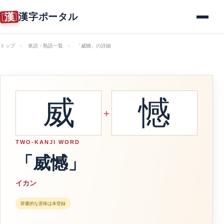
漢
漢字ポータル
メニュー
トップ
単語・熟語一覧
「威憾」の詳細
威
憾
＋
TWO-KANJI WORD
「威憾」
イカン
辞書的な意味は未登録