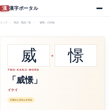
漢
漢字ポータル
メニュー
トップ
単語・熟語一覧
「威憬」の詳細
威
憬
＋
TWO-KANJI WORD
「威憬」
イケイ
辞書的な意味は未登録