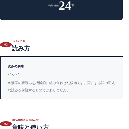
24
画
合計画数
READING
02
読み方
読みの候補
イケイ
各漢字の音読みを機械的に組み合わせた候補です。実在する語の正式
な読みを保証するものではありません。
MEANING & USAGE
03
意味と使い方