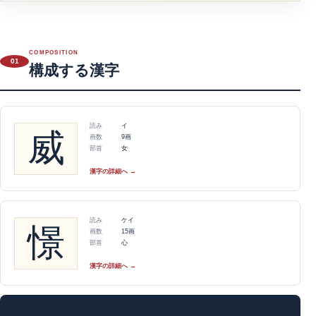
COMPOSITION
01
構成する漢字
読み
イ
威
画数
9画
部首
女
漢字の詳細へ →
読み
ケイ
憬
画数
15画
部首
心
漢字の詳細へ →