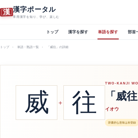
漢字ポータル
漢
常用漢字を知り、学び、楽しむ
トップ
漢字を探す
単語を探す
部首
トップ
単語・熟語一覧
「威往」の詳細
TWO-KANJI W
威
往
「威往
＋
イオウ
辞書的な意味は未登録