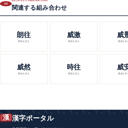
RELATED COMBINATIONS
04
関連する組み合わせ
朗往
威激
威
構成を見る
構成を見る
構成を見
威然
時往
威
構成を見る
構成を見る
構成を見
漢
漢字ポータル