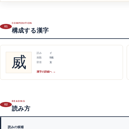
COMPOSITION
01
構成する漢字
読み
イ
威
画数
9画
部首
女
漢字の詳細へ →
READING
02
読み方
読みの候補