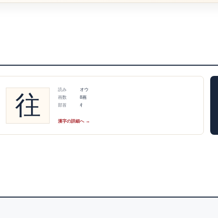
読み
オウ
往
画数
8画
部首
彳
漢字の詳細へ →