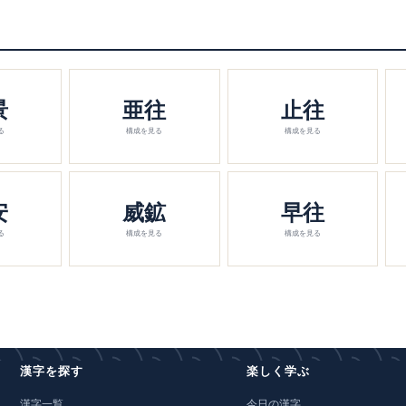
景
亜往
止往
る
構成を見る
構成を見る
安
威鉱
早往
る
構成を見る
構成を見る
漢字を探す
楽しく学ぶ
漢字一覧
今日の漢字