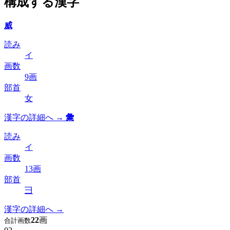
構成する漢字
威
読み
イ
画数
9画
部首
女
漢字の詳細へ →
彙
読み
イ
画数
13画
部首
彐
漢字の詳細へ →
22
画
合計画数