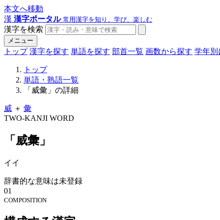
本文へ移動
漢
漢字ポータル
常用漢字を知り、学び、楽しむ
漢字を検索
メニュー
トップ
漢字を探す
単語を探す
部首一覧
画数から探す
学年別
トップ
単語・熟語一覧
「威彙」の詳細
威
＋
彙
TWO-KANJI WORD
「威彙」
イイ
辞書的な意味は未登録
01
COMPOSITION