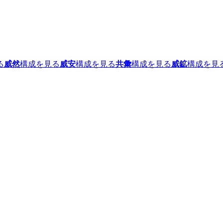
る
威然
構成を見る
威安
構成を見る
共彙
構成を見る
威鉱
構成を見