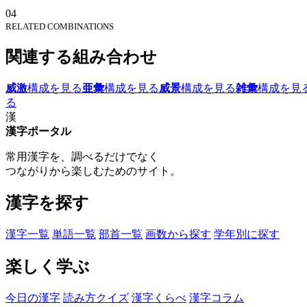
04
RELATED COMBINATIONS
関連する組み合わせ
威激
構成を見る
亜彙
構成を見る
威景
構成を見る
雑彙
構成を見
る
漢
漢字ポータル
常用漢字を、調べるだけでなく
つながりから楽しむためのサイト。
漢字を探す
漢字一覧
単語一覧
部首一覧
画数から探す
学年別に探す
楽しく学ぶ
今日の漢字
読み方クイズ
漢字くらべ
漢字コラム