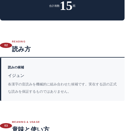
15
画
合計画数
READING
02
読み方
読みの候補
イジュン
各漢字の音読みを機械的に組み合わせた候補です。実在する語の正式
な読みを保証するものではありません。
MEANING & USAGE
03
意味と使い方