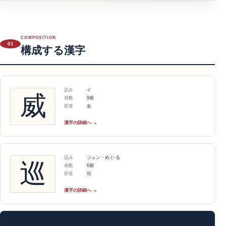
COMPOSITION
01
構成する漢字
読み
イ
威
画数
9画
部首
女
漢字の詳細へ →
読み
ジュン・めぐ-る
巡
画数
6画
部首
巛
漢字の詳細へ →