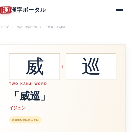
漢
漢字ポータル
メニュー
トップ
単語・熟語一覧
「威巡」の詳細
威
巡
＋
TWO-KANJI WORD
「威巡」
イジュン
辞書的な意味は未登録