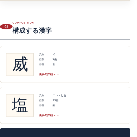
COMPOSITION
01
構成する漢字
読み
イ
威
画数
9画
部首
女
漢字の詳細へ →
読み
エン・しお
塩
画数
13画
部首
鹵
漢字の詳細へ →