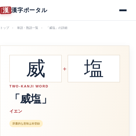
漢
漢字ポータル
メニュー
トップ
単語・熟語一覧
「威塩」の詳細
威
塩
＋
TWO-KANJI WORD
「威塩」
イエン
辞書的な意味は未登録