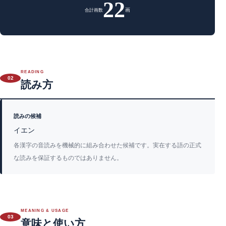
22
画
合計画数
READING
02
読み方
読みの候補
イエン
各漢字の音読みを機械的に組み合わせた候補です。実在する語の正式
な読みを保証するものではありません。
MEANING & USAGE
03
意味と使い方