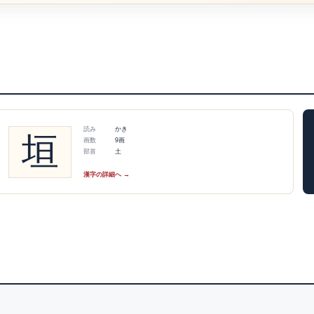
読み
かき
垣
画数
9画
部首
土
漢字の詳細へ →