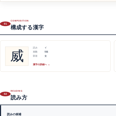
COMPOSITION
01
構成する漢字
読み
イ
威
画数
9画
部首
女
漢字の詳細へ →
READING
02
読み方
読みの候補