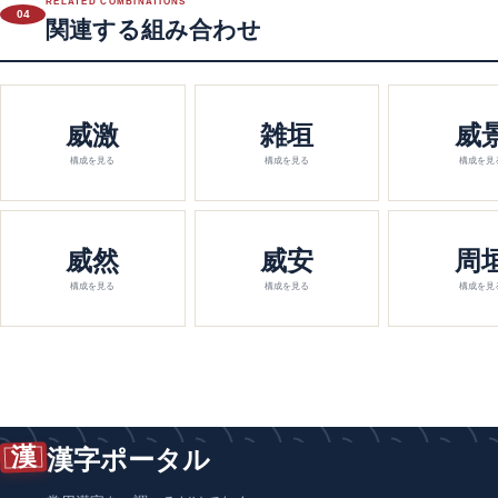
RELATED COMBINATIONS
04
関連する組み合わせ
威激
雑垣
威
構成を見る
構成を見る
構成を見
威然
威安
周
構成を見る
構成を見る
構成を見
漢
漢字ポータル