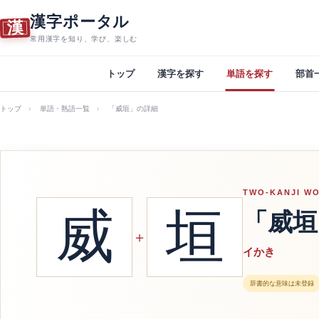
漢字ポータル
漢
常用漢字を知り、学び、楽しむ
トップ
漢字を探す
単語を探す
部首
トップ
単語・熟語一覧
「威垣」の詳細
TWO-KANJI W
威
垣
「威垣
＋
イかき
辞書的な意味は未登録