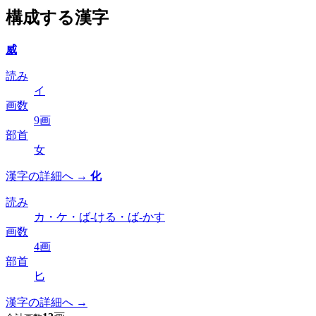
構成する漢字
威
読み
イ
画数
9画
部首
女
漢字の詳細へ →
化
読み
カ・ケ・ば-ける・ば-かす
画数
4画
部首
匕
漢字の詳細へ →