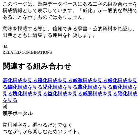
このページは、既存データベースにある二字の組み合わせを
構成情報として表示しています。「威化」が一般的な単語で
あることを示すものではありません。
意味を掲載する際は、信頼できる辞書・公的資料を確認し、
出典とともに編集する運用を推奨します。
04
RELATED COMBINATIONS
関連する組み合わせ
甚化
構成を見る
緩化
構成を見る
威激
構成を見る
厳化
構成を見
る
編化
構成を見る
児化
構成を見る
輩化
構成を見る
個化
構成を
見る
塊化
構成を見る
益化
構成を見る
威景
構成を見る
陪化
構成
を見る
漢
漢字ポータル
常用漢字を、調べるだけでなく
つながりから楽しむためのサイト。