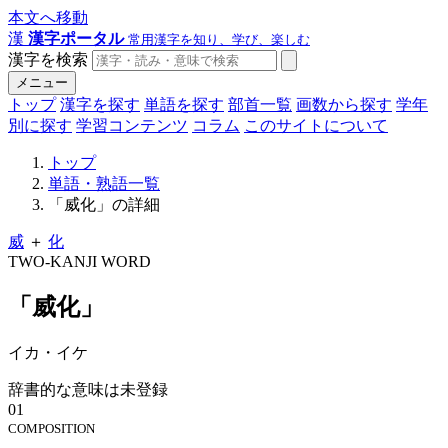
本文へ移動
漢
漢字ポータル
常用漢字を知り、学び、楽しむ
漢字を検索
メニュー
トップ
漢字を探す
単語を探す
部首一覧
画数から探す
学年
別に探す
学習コンテンツ
コラム
このサイトについて
トップ
単語・熟語一覧
「威化」の詳細
威
＋
化
TWO-KANJI WORD
「威化」
イカ・イケ
辞書的な意味は未登録
01
COMPOSITION