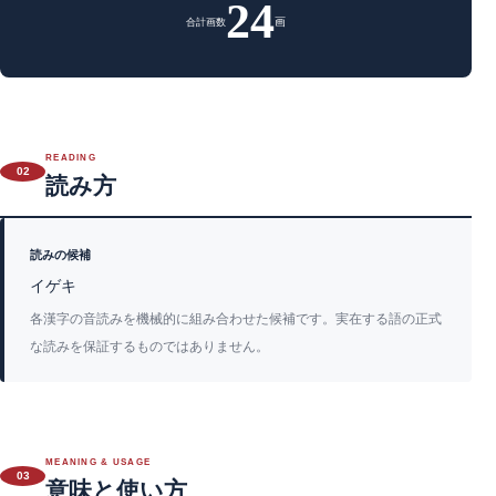
24
画
合計画数
READING
02
読み方
読みの候補
イゲキ
各漢字の音読みを機械的に組み合わせた候補です。実在する語の正式
な読みを保証するものではありません。
MEANING & USAGE
03
意味と使い方