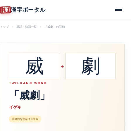
漢
漢字ポータル
メニュー
トップ
単語・熟語一覧
「威劇」の詳細
威
劇
＋
TWO-KANJI WORD
「威劇」
イゲキ
辞書的な意味は未登録