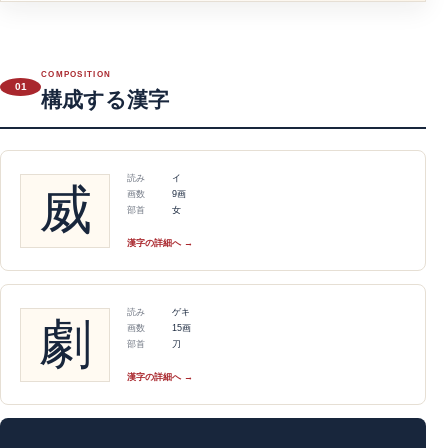
COMPOSITION
01
構成する漢字
読み
イ
威
画数
9画
部首
女
漢字の詳細へ →
読み
ゲキ
劇
画数
15画
部首
刀
漢字の詳細へ →