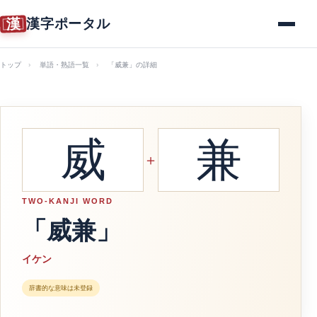
漢
漢字ポータル
メニュー
トップ
単語・熟語一覧
「威兼」の詳細
威
兼
＋
TWO-KANJI WORD
「威兼」
イケン
辞書的な意味は未登録