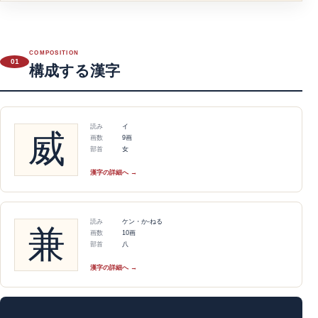
COMPOSITION
01
構成する漢字
読み
イ
威
画数
9画
部首
女
漢字の詳細へ →
読み
ケン・か-ねる
兼
画数
10画
部首
八
漢字の詳細へ →