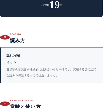
19
画
合計画数
READING
02
読み方
読みの候補
イケン
各漢字の音読みを機械的に組み合わせた候補です。実在する語の正式
な読みを保証するものではありません。
MEANING & USAGE
03
意味と使い方