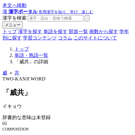
本文へ移動
漢
漢字ポータル
常用漢字を知り、学び、楽しむ
漢字を検索
メニュー
トップ
漢字を探す
単語を探す
部首一覧
画数から探す
学年
別に探す
学習コンテンツ
コラム
このサイトについて
トップ
単語・熟語一覧
「威共」の詳細
威
＋
共
TWO-KANJI WORD
「威共」
イキョウ
辞書的な意味は未登録
01
COMPOSITION