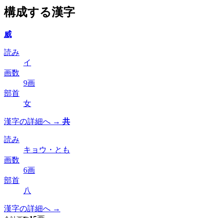
構成する漢字
威
読み
イ
画数
9画
部首
女
漢字の詳細へ →
共
読み
キョウ・とも
画数
6画
部首
八
漢字の詳細へ →