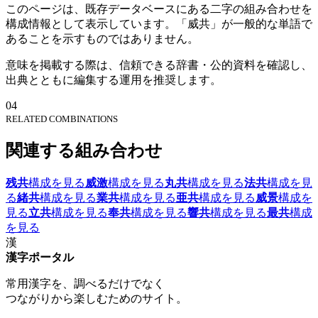
このページは、既存データベースにある二字の組み合わせを
構成情報として表示しています。「威共」が一般的な単語で
あることを示すものではありません。
意味を掲載する際は、信頼できる辞書・公的資料を確認し、
出典とともに編集する運用を推奨します。
04
RELATED COMBINATIONS
関連する組み合わせ
残共
構成を見る
威激
構成を見る
丸共
構成を見る
法共
構成を見
る
緒共
構成を見る
業共
構成を見る
亜共
構成を見る
威景
構成を
見る
立共
構成を見る
奉共
構成を見る
響共
構成を見る
最共
構成
を見る
漢
漢字ポータル
常用漢字を、調べるだけでなく
つながりから楽しむためのサイト。